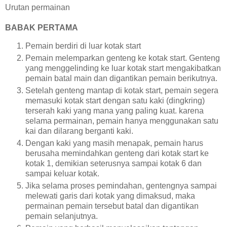
Urutan permainan
BABAK PERTAMA
Pemain berdiri di luar kotak start
Pemain melemparkan genteng ke kotak start. Genteng
yang menggelinding ke luar kotak start mengakibatkan
pemain batal main dan digantikan pemain berikutnya.
Setelah genteng mantap di kotak start, pemain segera
memasuki kotak start dengan satu kaki (dingkring)
terserah kaki yang mana yang paling kuat. karena
selama permainan, pemain hanya menggunakan satu
kai dan dilarang berganti kaki.
Dengan kaki yang masih menapak, pemain harus
berusaha memindahkan genteng dari kotak start ke
kotak 1, demikian seterusnya sampai kotak 6 dan
sampai keluar kotak.
Jika selama proses pemindahan, gentengnya sampai
melewati garis dari kotak yang dimaksud, maka
permainan pemain tersebut batal dan digantikan
pemain selanjutnya.