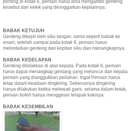
penting di kotak 6, pemain harus bisa mengambil genteng
tersebut dari ketek yang dilonggarkan kepitannya.
BABAK KETUJUH
Genteng dikepit oleh siku tangan. sama seperti babak ke
enam, setelah sampai pada kotak 6. pemain harus
melontarkan genteng dari kepitan siku dan menangkapnya.
BABAK KEDELAPAN
Genteng diletakkan di atas kepala. Pada kotak 6, pemain
harus dapat menangkap gentang yang meluncur dari kepala
pemain yang dianggukkan perlahan. Ingat Pemain harus
tetap dalam keadaan dingkring. Sebenarnya dingkring
hanya dilakukan ketika melewati garis. selama dalam kotak,
pemain boleh hanya menggeser telapak kakinya.
BABAK KESEMBILAN