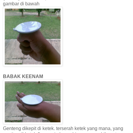
gambar di bawah
BABAK KEENAM
Genteng dikepit di ketek. terserah ketek yang mana, yang