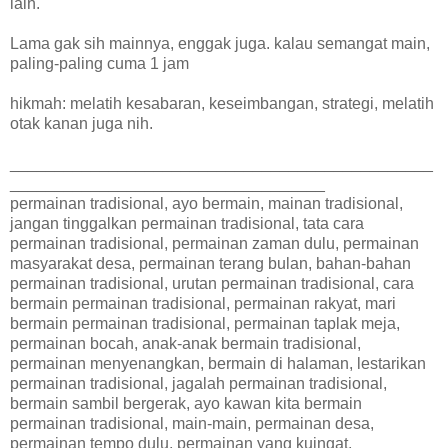
lain.
Lama gak sih mainnya, enggak juga. kalau semangat main,
paling-paling cuma 1 jam
hikmah: melatih kesabaran, keseimbangan, strategi, melatih
otak kanan juga nih.
_______________________________________________
___________________________________
permainan tradisional, ayo bermain, mainan tradisional,
jangan tinggalkan permainan tradisional, tata cara
permainan tradisional, permainan zaman dulu, permainan
masyarakat desa, permainan terang bulan, bahan-bahan
permainan tradisional, urutan permainan tradisional, cara
bermain permainan tradisional, permainan rakyat, mari
bermain permainan tradisional, permainan taplak meja,
permainan bocah, anak-anak bermain tradisional,
permainan menyenangkan, bermain di halaman, lestarikan
permainan tradisional, jagalah permainan tradisional,
bermain sambil bergerak, ayo kawan kita bermain
permainan tradisional, main-main, permainan desa,
permainan tempo dulu, permainan yang kuingat,