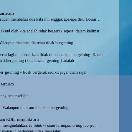
an acuh
sudah membahas dua kata ini, enggak apa-apa deh. Bonus…
aksud oleh kita adalah tidak bergerak seperti dalam kalimat
Walaupun diancam dia tetap tidak bergeming.--
erlu lagi ditambah kata tidak di depan kata bergeming. Karena
rti bergeming (kata dasar: ‘geming’) adalah
ber·ge·ming
v
tidak bergerak sedikit juga; diam saja;
terdiam
yang benar adalah
-- Walaupun diancam dia tetap bergeming.--
lam KBBI memiliki arti
i; mengindahkan:
ia tidak -- akan larangan orang tuanya;
k menaruh perhatian; tidak mau tahu;