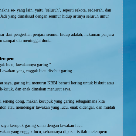
akna se- yang lain, yaitu ‘seluruh’, seperti sekota, sedaerah, dan
 Jadi yang dimaksud dengan seumur hidup artinya seluruh umur
nar dari pengertian penjara seumur hidup adalah, hukuman penjara
an sampai dia meninggal dunia.
elempem
k lucu, lawakannya garing.”
Lawakan yang enggak lucu disebut garing.
hu saya, garing itu menurut KBBI berarti kering untuk biskuit atau
uk-kriuk, dan enak dimakan menurut saya.
sti seneng dong, makan kerupuk yang garing sebagaimana kita
ton atau mendengar lawakan yang lucu, enak didengar, dan mudah
t saya kerupuk garing sama dengan lawakan lucu
wakan yang enggak lucu, seharusnya dipakai istilah melempem