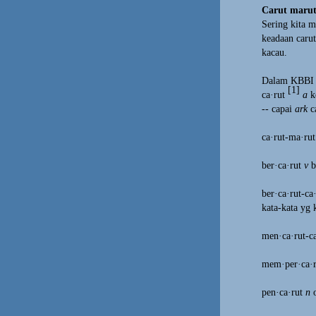
Carut maru
Sering kita 
keadaan caru
kacau.
Dalam KBBI k
[1]
ca·rut
a
ke
-- capai
ark
c
ca·rut-ma·rut
ber·ca·rut
v
b
ber·ca·rut-ca
kata-kata yg 
men·ca·rut-ca
mem·per·ca·r
pen·ca·rut
n
o