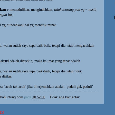
·kan
v
memedulikan; mengindahkan:
tidak seorang pun yg ~ nasib
ngan itu;
l yg diindahkan; hal yg menarik minat
a, walau sudah saya sapa baik-baik, tetapi dia tetap mengacuhkan
aksud adalah dicuekin, maka kalimat yang tepat adalah
a, walau sudah saya sapa baik-baik, tetapi dia tetap
tidak
 diriku.
asa ‘acuh tak acuh’ jika diterjemahkan adalah ‘peduli gak peduli’
hariuntung.com
pada
10.52.00
Tidak ada komentar:
13