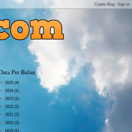
Data Per Bulan
►
2025
(4)
►
2024
(1)
►
2023
(1)
►
2022
(2)
►
2021
(7)
►
2020
(2)
►
2019
(2)