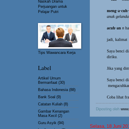
Naskah Drama
Perjuangan untuk
meng·a·cuh
Pelajar Putri
anak gelanda
acuh·an
n
ha
jadi, kalimat
Saya benci di
Tips Wawancara Kerja
diriku.
Label
Jika yang dim
Artikel Umum
Saya benci di
Bermanfaat
(30)
mengacuhkan
Bahasa Indonesia
(88)
Bank Soal
(9)
Coba lihat fr
Catatan Kuliah
(8)
Diposting oleh
www.
Gambar Kenangan
Masa Kecil
(2)
Guru Asyik
(94)
Selasa, 18 Juni 20