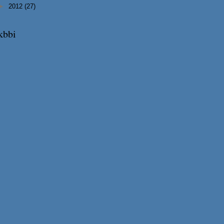
►
2012
(27)
kbbi