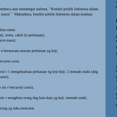
t
membaca atau mendengar kalimat, “Kondisi politik Indonesia dalam
t marut.”
Maksudnya, kondisi politik Indonesia dalam keadaan
ita temui
ji, kotor, cabul (tt perkataan);
arut-marut;
n
bermacam-macam perkataan yg keji;
ercarut-carut;
·rut
v
1
mengeluarkan perkataan yg keji-keji; 2 memaki-maki (dng
kotor);
·rut
v
bercarut(-carut);
uti
v
menghina orang dng kata-kata yg keji; memaki-maki;
rang yg suka mencarut