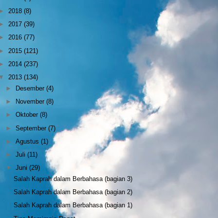
►
2018
(8)
►
2017
(39)
►
2016
(77)
►
2015
(121)
►
2014
(237)
▼
2013
(134)
►
Desember
(4)
►
November
(8)
►
Oktober
(8)
►
September
(7)
►
Agustus
(1)
►
Juli
(11)
▼
Juni
(29)
Salah Kaprah dalam Berbahasa (bagian 3)
Salah Kaprah dalam Berbahasa (bagian 2)
Salah Kaprah dalam Berbahasa (bagian 1)