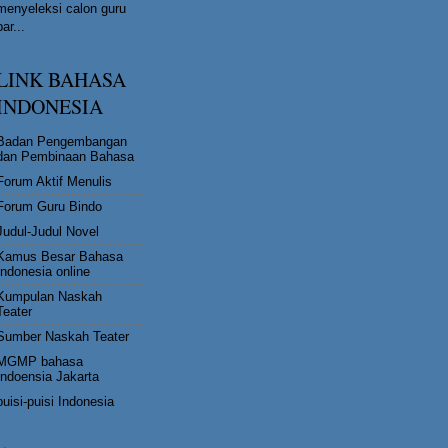
menyeleksi calon guru
bar...
LINK BAHASA
INDONESIA
Badan Pengembangan
dan Pembinaan Bahasa
Forum Aktif Menulis
Forum Guru Bindo
Judul-Judul Novel
Kamus Besar Bahasa
Indonesia online
Kumpulan Naskah
Teater
Sumber Naskah Teater
MGMP bahasa
Indoensia Jakarta
puisi-puisi Indonesia