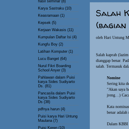
hasil seminar
(8)
Karya Sastraku
(10)
Salah 
Keasramaan
(1)
(bagian 
Kepsek
(5)
Kerjaan Wakasis
(11)
Kumpulan Daftar Isi
(4)
oleh Hari Untung M
Kungfu Boy
(2)
Latihan Komputer
(1)
Salah kaprah (lazim 
Lucu Banget
(64)
dianggap benar. Pada
Nurul Fikri Boarding
salah. Termasuk da
School Anyer
(3)
Pahlawan dalam Puisi
Nomine
karya Sides Sudiyarto
Sering kita d
Ds.
(81)
“Akan saya b
Pancasila dalam Puisi
jreng…) Cac
karya Sides Sudiyarto
Ds
(38)
Kata nominas
pdfnya harun
(4)
benar adalah
Puisi karya Hari Untung
Maulana
(7)
Dalam KBBI t
Puisi Keren
(10)