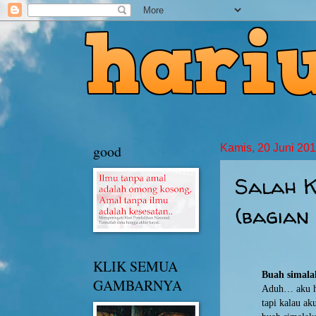
good
Kamis, 20 Juni 20
Salah 
(bagian 
KLIK SEMUA
Buah simal
GAMBARNYA
Aduh… aku ha
tapi kalau a