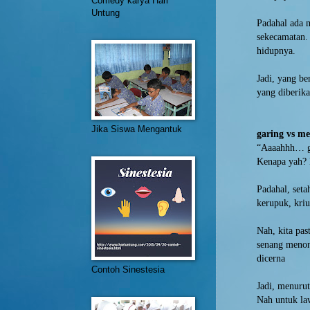
Comedy karya Hari
Untung
Padahal ada m
sekecamatan.
hidupnya.
Jadi, yang be
yang diberik
Jika Siswa Mengantuk
garing vs m
“Aaaahhh… ga
Kenapa yah? 
Padahal, seta
kerupuk, kri
Nah, kita pa
senang menon
dicerna
Contoh Sinestesia
Jadi, menuru
Nah untuk la