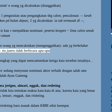
miné/
n
orang yg dicalonkan (diunggulkan)
1
pengusulan atau pengangkatan sbg calon; pencalonan:
-- lurah
an pd bulan depan;
2
yg dicalonkan:
ia tak termasuk dl --;
si·kan
v
menjadikan nominasi:
peserta kongres ~ lima calon untuk
ua umum
n
orang yg mencalonkan (mengunggulkan):
ada yg berkelakar
- itu justru tidak berbicara apa-apa
 lengkap yang dapat mencantumkan ketiga kata tersebut misalnya…
or sedang menyusun nominasi aktor terbaik dengan salah satu
alah Ayun Ganteng.
ta jerigen, almari, nggak, dan resleting
dak kita temukan makna kata-kata di atas, karena kata yang benar
, lemari, enggak, dan ritsleting.
 ritsleting baru masuk dalam KBBI edisi keempat.