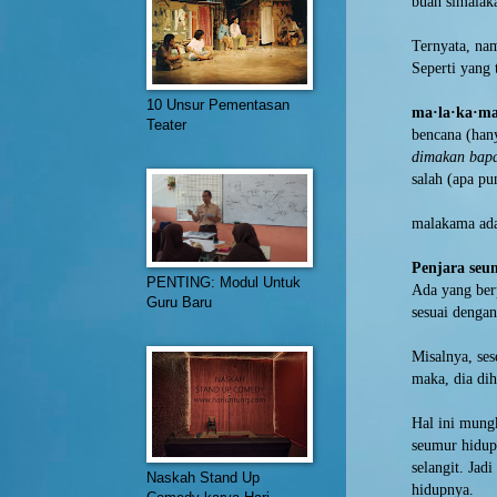
buah simala
Ternyata, na
Seperti yang
10 Unsur Pementasan
ma·la·ka·m
Teater
bencana (ha
dimakan bapa
salah (apa pu
malakama adal
Penjara seu
PENTING: Modul Untuk
Ada yang ber
Guru Baru
sesuai dengan
Misalnya, ses
maka, dia di
Hal ini mung
seumur hidup 
selangit. Ja
Naskah Stand Up
hidupnya.