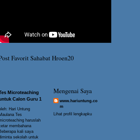
Post Favorit Sahabat Hroen20
Mengenai Saya
Tes Microteaching
untuk Calon Guru 1
www.hariuntung.co
m
oleh: Hari Untung
Lihat profil lengkapku
Maulana Tes
microteaching haruslah
cetar membahana
Beberapa kali saya
diminta sekolah untuk