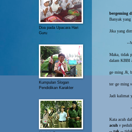
bergeming d
Banyak yang 
Doa pada Upacara Hari
Jika yang dim
Guru
--
Maka, tidak p
dalam KBBI a
ge·ming
Jk
,
Kumpulan Slogan
ter·ge·ming
v
Pendidikan Karakter
Jadi kalimat 
Kata acuh da
acuh
v
pedul
-- tak --
tida