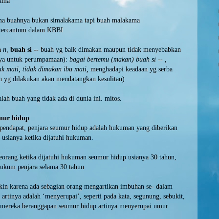
kama
ma buahnya bukan simalakama tapi buah malakama
 tercantum dalam KBBI
a
n,
buah si --
buah yg baik dimakan maupun tidak menyebabkan
nya untuk perumpamaan):
bagai bertemu (makan) buah si -- ,
k mati, tidak dimakan ibu mati,
menghadapi keadaan yg serba
n yg dilakukan akan mendatangkan kesulitan)
ah buah yang tidak ada di dunia ini. mitos.
mur hidup
pendapat, penjara seumur hidup adalah hukuman yang diberikan
 usianya ketika dijatuhi hukuman.
eorang ketika dijatuhi hukuman seumur hidup usianya 30 tahun,
hukum penjara selama 30 tahun
kin karena ada sebagian orang mengartikan imbuhan se- dalam
artinya adalah ‘menyerupai’, seperti pada kata, segunung, sebukit,
di mereka beranggapan seumur hidup artinya menyerupai umur