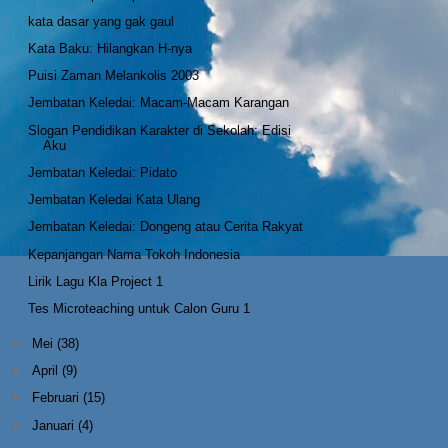
kata dasar yang gak gaul
Kata Baku: Hilangkan H-nya
Puisi Zaman Melankolis 2003
Jembatan Keledai: Macam-Macam Karangan
Slogan Pendidikan Karakter di Sekolah: Edisi
Aku
Jembatan Keledai: Pidato
Jembatan Keledai Kata Ulang
Jembatan Keledai: Dongeng atau Cerita Rakyat
Kepanjangan Nama Tokoh Indonesia
Lirik Lagu Kla Project 1
Tes Microteaching untuk Calon Guru 1
►
Mei
(38)
►
April
(9)
►
Februari
(15)
►
Januari
(4)