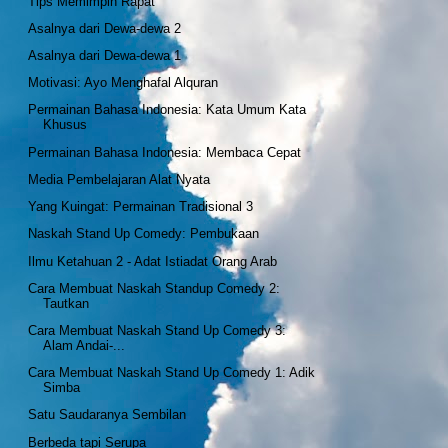
Tips Memimpin Rapat
Asalnya dari Dewa-dewa 2
Asalnya dari Dewa-dewa 1
Motivasi: Ayo Menghafal Alquran
Permainan Bahasa Indonesia: Kata Umum Kata
Khusus
Permainan Bahasa Indonesia: Membaca Cepat
Media Pembelajaran Alat Nyata
Yang Kuingat: Permainan Tradisional 3
Naskah Stand Up Comedy: Pembukaan
Ilmu Ketahuan 2 - Adat Istiadat Orang Arab
Cara Membuat Naskah Standup Comedy 2:
Tautkan
Cara Membuat Naskah Stand Up Comedy 3:
Alam Andai-...
Cara Membuat Naskah Stand Up Comedy 1: Adik
Simba
Satu Saudaranya Sembilan
Berbeda tapi Serupa