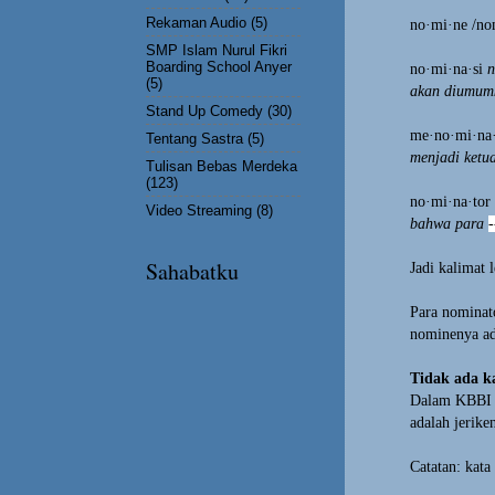
Rekaman Audio
(5)
no·mi·ne
/no
SMP Islam Nurul Fikri
Boarding School Anyer
no·mi·na·si
n
(5)
akan diumumk
Stand Up Comedy
(30)
me·no·mi·na·
Tentang Sastra
(5)
menjadi ket
Tulisan Bebas Merdeka
(123)
no·mi·na·tor
Video Streaming
(8)
bahwa para
-
Sahabatku
Jadi kalimat
Para nominat
nominenya ad
Tidak ada ka
Dalam KBBI ti
adalah jeriken
Catatan: kata