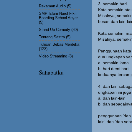
3. semakin hari
Rekaman Audio
(5)
Kata semakin atau 
SMP Islam Nurul Fikri
Misalnya, semakin
Boarding School Anyer
besar, dan lain-lai
(5)
Stand Up Comedy
(30)
Kata semakin, mak
Tentang Sastra
(5)
Misalnya, semakin
Tulisan Bebas Merdeka
(123)
Penggunaan kata 
Video Streaming
(8)
dua ungkapan ya
a. semakin lama
b. hari demi hari
Sahabatku
keduanya tercamp
4. dan lain sebag
ungkapan ini jug
a. dan lain-lain
b. dan sebagainy
penggunaan 'dan l
lain' dan 'dan se