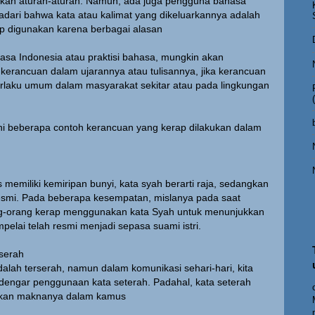
rkan aturan-aturan. Namun, ada juga pengguna bahasa
dari bahwa kata atau kalimat yang dikeluarkannya adalah
ap digunakan karena berbagai alasan
asa Indonesia atau praktisi bahasa, mungkin akan
erancuan dalam ujarannya atau tulisannya, jika kerancuan
erlaku umum dalam masyarakat sekitar atau pada lingkungan
ini beberapa contoh kerancuan yang kerap dilakukan dalam
 memiliki kemiripan bunyi, kata syah berarti raja, sedangkan
resmi. Pada beberapa kesempatan, mislanya pada saat
g-orang kerap menggunakan kata Syah untuk menunjukkan
lai telah resmi menjadi sepasa suami istri.
rserah
dalah terserah, namun dalam komunikasi sehari-hari, kita
dengar penggunaan kata seterah. Padahal, kata seterah
ukan maknanya dalam kamus