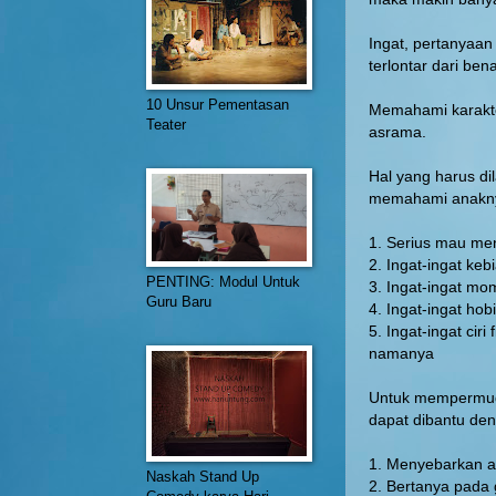
Ingat, pertanyaan
terlontar dari be
10 Unsur Pementasan
Memahami karakter
Teater
asrama.
Hal yang harus d
memahami anakny
1. Serius mau me
2. Ingat-ingat keb
PENTING: Modul Untuk
3. Ingat-ingat mo
Guru Baru
4. Ingat-ingat hob
5. Ingat-ingat cir
namanya
Untuk mempermuda
dapat dibantu de
1. Menyebarkan ang
Naskah Stand Up
2. Bertanya pada 