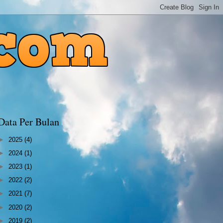
Data Per Bulan
►
2025
(4)
►
2024
(1)
►
2023
(1)
►
2022
(2)
►
2021
(7)
►
2020
(2)
►
2019
(2)