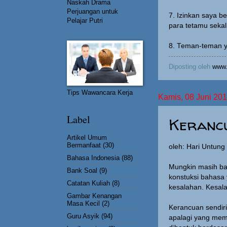
Naskah Drama
Perjuangan untuk
7. Izinkan saya b
Pelajar Putri
para tetamu sekali
8. Teman-teman ya
Diposting oleh
www.
Tips Wawancara Kerja
Kamis, 08 Juni 20
Label
Kerancu
Artikel Umum
Bermanfaat
(30)
oleh: Hari Untun
Bahasa Indonesia
(88)
Mungkin masih ba
Bank Soal
(9)
konstuksi bahasa 
Catatan Kuliah
(8)
kesalahan. Kesala
Gambar Kenangan
Masa Kecil
(2)
Kerancuan sendiri
Guru Asyik
(94)
apalagi yang mem