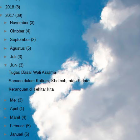
►
2018
(8)
▼
2017
(39)
►
November
(3)
►
Oktober
(4)
►
September
(2)
►
Agustus
(5)
►
Juli
(3)
▼
Juni
(3)
Tugas Dasar Wali Asrama
Sapaan dalam Kultum, Khotbah, atau Pidato
Kerancuan di sekitar kita
►
Mei
(3)
►
April
(1)
►
Maret
(4)
►
Februari
(5)
►
Januari
(6)