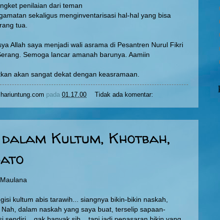
gket penilaian dari teman
amatan sekaligus menginventarisasi hal-hal yang bisa
rang tua.
nsya Allah saya menjadi wali asrama di Pesantren Nurul Fikri
Serang. Semoga lancar amanah barunya. Aamiin
utkan akan sangat dekat dengan keasramaan.
hariuntung.com
pada
01.17.00
Tidak ada komentar:
dalam Kultum, Khotbah,
dato
g Maulana
isi kultum abis tarawih... siangnya bikin-bikin naskah,
.. Nah, dalam naskah yang saya buat, terselip sapaan-
i sendiri... gak banyak sih... tapi jadi penasaran bikin yang