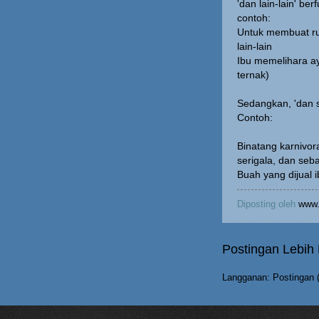
'dan lain-lain' b
contoh:
Untuk membuat ru
lain-lain
Ibu memelihara ay
ternak)
Sedangkan, 'dan 
Contoh:
Binatang karnivor
serigala, dan seb
Buah yang dijual 
Diposting oleh
www.
Postingan Lebih
Langganan:
Postingan 