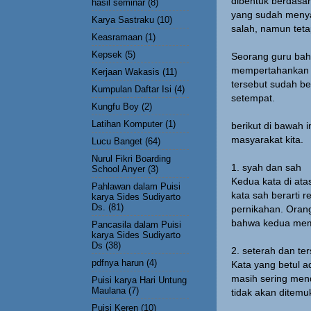
dibentuk berdasa
hasil seminar
(8)
yang sudah menya
Karya Sastraku
(10)
salah, namun tet
Keasramaan
(1)
Kepsek
(5)
Seorang guru bah
mempertahankan k
Kerjaan Wakasis
(11)
tersebut sudah b
Kumpulan Daftar Isi
(4)
setempat.
Kungfu Boy
(2)
Latihan Komputer
(1)
berikut di bawah 
masyarakat kita.
Lucu Banget
(64)
Nurul Fikri Boarding
1. syah dan sah
School Anyer
(3)
Kedua kata di atas
Pahlawan dalam Puisi
kata sah berarti 
karya Sides Sudiyarto
Ds.
(81)
pernikahan. Oran
bahwa kedua mempe
Pancasila dalam Puisi
karya Sides Sudiyarto
Ds
(38)
2. seterah dan te
pdfnya harun
(4)
Kata yang betul a
masih sering men
Puisi karya Hari Untung
Maulana
(7)
tidak akan ditem
Puisi Keren
(10)