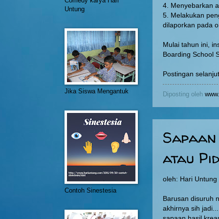
Comedy karya Hari
4. Menyebarkan an
Untung
5. Melakukan peng
dilaporkan pada o
Mulai tahun ini, i
Boarding School 
Postingan selanj
Jika Siswa Mengantuk
Diposting oleh
www.
Sapaan 
atau Pi
oleh: Hari Untun
Contoh Sinestesia
Barusan disuruh ng
akhirnya sih jadi.
sapaan hasil kreas