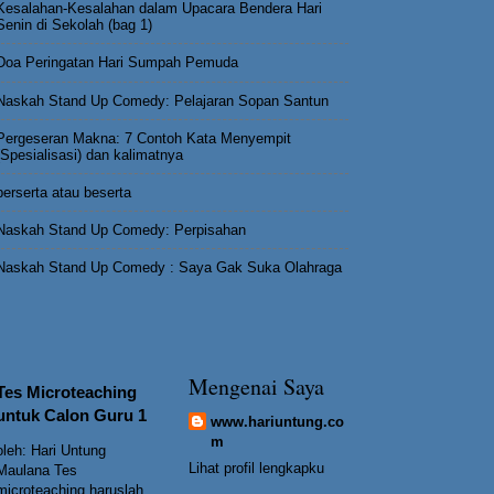
Kesalahan-Kesalahan dalam Upacara Bendera Hari
Senin di Sekolah (bag 1)
Doa Peringatan Hari Sumpah Pemuda
Naskah Stand Up Comedy: Pelajaran Sopan Santun
Pergeseran Makna: 7 Contoh Kata Menyempit
(Spesialisasi) dan kalimatnya
berserta atau beserta
Naskah Stand Up Comedy: Perpisahan
Naskah Stand Up Comedy : Saya Gak Suka Olahraga
Mengenai Saya
Tes Microteaching
untuk Calon Guru 1
www.hariuntung.co
m
oleh: Hari Untung
Lihat profil lengkapku
Maulana Tes
microteaching haruslah