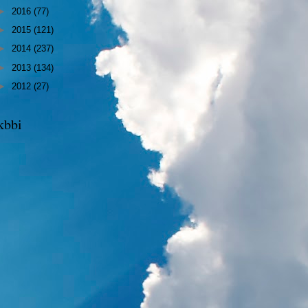
►
2016
(77)
►
2015
(121)
►
2014
(237)
►
2013
(134)
►
2012
(27)
kbbi