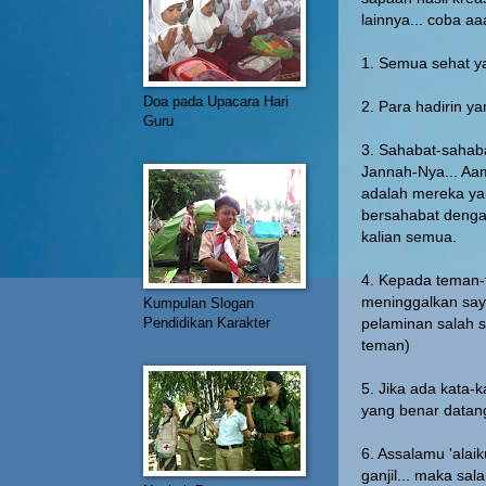
lainnya... coba aa
1. Semua sehat ya
Doa pada Upacara Hari
2. Para hadirin ya
Guru
3. Sahabat-sahab
Jannah-Nya... Aam
adalah mereka yan
bersahabat denga
kalian semua.
4. Kepada teman-
meninggalkan saya
Kumpulan Slogan
Pendidikan Karakter
pelaminan salah s
teman)
5. Jika ada kata-k
yang benar datan
6. Assalamu 'alai
ganjil... maka sala