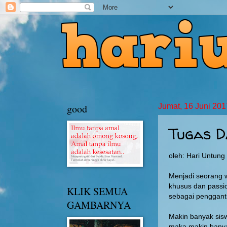
good
Jumat, 16 Juni 201
Tugas 
oleh: Hari Untun
Menjadi seorang w
khusus dan pass
KLIK SEMUA
sebagai pengganti
GAMBARNYA
Makin banyak sis
maka makin banyak