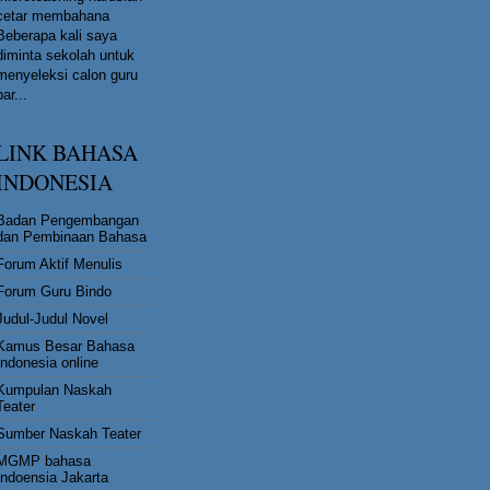
cetar membahana
Beberapa kali saya
diminta sekolah untuk
menyeleksi calon guru
bar...
LINK BAHASA
INDONESIA
Badan Pengembangan
dan Pembinaan Bahasa
Forum Aktif Menulis
Forum Guru Bindo
Judul-Judul Novel
Kamus Besar Bahasa
Indonesia online
Kumpulan Naskah
Teater
Sumber Naskah Teater
MGMP bahasa
Indoensia Jakarta