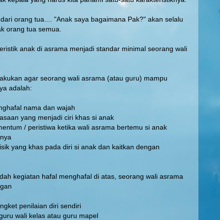
 dari orang tua.... "Anak saya bagaimana Pak?" akan selalu
nak orang tua semua.
istik anak di asrama menjadi standar minimal seorang wali
ilakukan agar seorang wali asrama (atau guru) mampu
a adalah:
nghafal nama dan wajah
iasaan yang menjadi ciri khas si anak
mentum / peristiwa ketika wali asrama bertemu si anak
inya
i fisik yang khas pada diri si anak dan kaitkan dengan
h kegiatan hafal menghafal di atas, seorang wali asrama
ngan
ket penilaian diri sendiri
guru wali kelas atau guru mapel