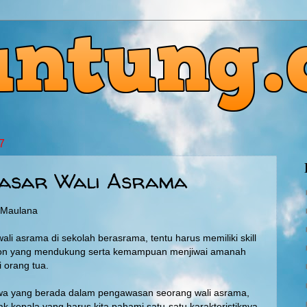
7
Dasar Wali Asrama
g Maulana
ali asrama di sekolah berasrama, tentu harus memiliki skill
ion yang mendukung serta kemampuan menjiwai amanah
 orang tua.
wa yang berada dalam pengawasan seorang wali asrama,
 kepala yang harus kita pahami satu-satu karakteristiknya.