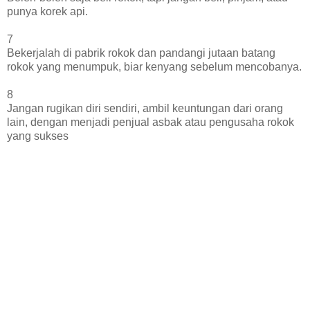
punya korek api.
7
Bekerjalah di pabrik rokok dan pandangi jutaan batang
rokok yang menumpuk, biar kenyang sebelum mencobanya.
8
Jangan rugikan diri sendiri, ambil keuntungan dari orang
lain, dengan menjadi penjual asbak atau pengusaha rokok
yang sukses
9
Walaupun kadar tar dan nikotinnya rendah, tetap saja dapat
merugikan kesehatan. Jadi jangan membaca, mendengar,
atau melihat iklan rokok. Lihat gambar cewek cakepnya aja!
10
Jika Anda berniat untuk berhenti merokok, laksanakan detik
ini juga! Tanpa syarat apa pun! Buang semua asbak, korek
api, dan rokoknya ke meja saya!
11