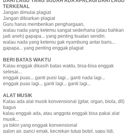
DARI LAGU YANG SUDAH ADA APALAGI DARI LAGU
TERKENAL
Jangan dimulai plagiat
Jangan dibiarkan plagiat
Guru harus memberikan penghargaan,
walau nada yang ketemu sangat sederhana (atau bahkan
jadi aneh) gapapa... yang penting buatan sendiri.
walau nada yang ketemu gak nyambung antar baris...
gapapa... yang penting enggak plagiat
BERI BATAS WAKTU
Kalau enggak dikasih batas waktu, bisa-bisa enggak
selesai...
enggak puas... ganti puisi lagi... ganti nada lagi...
enggak puas lagi... ganti lagi... ganti lagi...
ALAT MUSIK
Kalau ada alat musik konvensional (gitar, organ, biola, dll)
bagus
kalau enggak ada, atau anggota enggak bisa pakai alat
musik...
ya bikin yang enggak konvensional
galon air, panci emak, kecrekan tutup botol, sapu lidi,