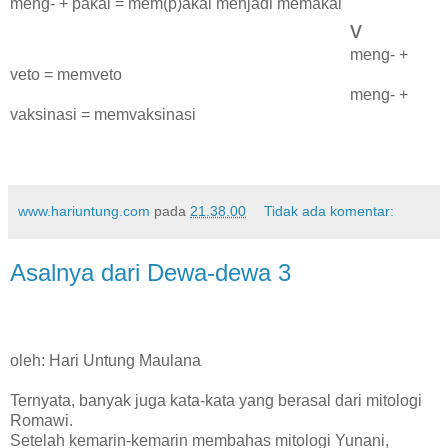
meng- + pakai = mem(p)akai menjadi memakai
v
meng- +
veto = memveto
meng- +
vaksinasi = memvaksinasi
www.hariuntung.com
pada
21.38.00
Tidak ada komentar:
Asalnya dari Dewa-dewa 3
oleh: Hari Untung Maulana
Ternyata, banyak juga kata-kata yang berasal dari mitologi
Romawi.
Setelah kemarin-kemarin membahas mitologi Yunani,