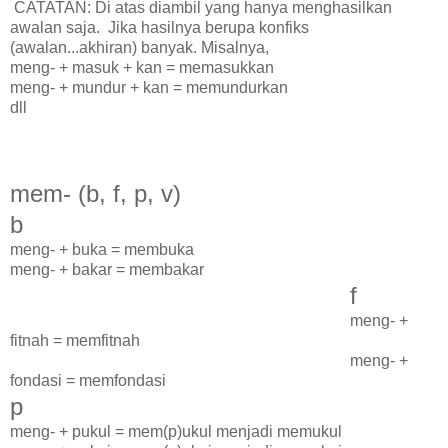
CATATAN: Di atas diambil yang hanya menghasilkan
awalan saja. Jika hasilnya berupa konfiks
(awalan...akhiran) banyak. Misalnya,
meng- + masuk + kan = memasukkan
meng- + mundur + kan = memundurkan
dll
mem- (b, f, p, v)
b
meng- + buka = membuka
meng- + bakar = membakar
f
meng- +
fitnah = memfitnah
meng- +
fondasi = memfondasi
p
meng- + pukul = mem(p)ukul menjadi memukul