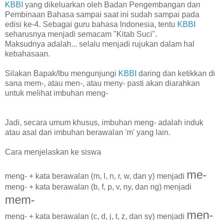
KBBI
yang dikeluarkan oleh Badan Pengembangan dan
Pembinaan Bahasa sampai saat ini sudah sampai pada
edisi ke-4. Sebagai guru bahasa Indonesia, tentu
KBBI
seharusnya menjadi semacam "Kitab Suci".
Maksudnya adalah... selalu menjadi rujukan dalam hal
kebahasaan.
Silakan Bapak/Ibu mengunjungi
KBBI
daring dan ketikkan di
sana mem-, atau men-, atau meny- pasti akan diarahkan
untuk melihat imbuhan meng-
Jadi, secara umum khusus, imbuhan meng- adalah induk
atau asal dari imbuhan berawalan 'm' yang lain.
Cara menjelaskan ke siswa
me-
meng- + kata berawalan (m, l, n, r, w, dan y) menjadi
meng- + kata berawalan (b, f, p, v, ny, dan ng) menjadi
mem-
men-
meng- + kata berawalan (c, d, j, t, z, dan sy) menjadi