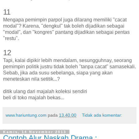
11
Mengapa pemimpin parpol juga dilarang memiliki "cacat
modal"? Karena, "dengkul" tak boleh dijadikan sebagai
"modal", dan "kongres" pantang dijadikan sebagai pentas
"restu".
12
Tapi, kalai dipikir lebih mendalam, sesungguhnay, seorang
pemimpin politik justru tidak boleh "tanpa cacat" samasekali.
Sebab, jika ada susu sebelanga, siapa yang akan
meneteskan nila setitik...?
ditik ulang dari majalah koleksi sendiri
beli di toko majalah bekas...
www.hariuntung.com
pada
13.40.00
Tidak ada komentar:
Kamis, 14 November 2013
Contoh Alur Naskah Drama :