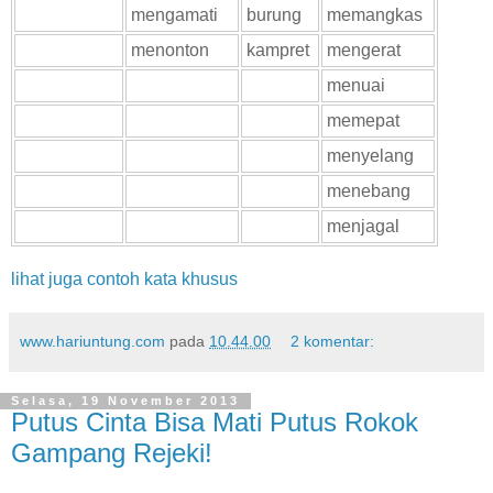
mengamati
burung
memangkas
menonton
kampret
mengerat
menuai
memepat
menyelang
menebang
menjagal
lihat juga contoh kata khusus
www.hariuntung.com
pada
10.44.00
2 komentar:
Selasa, 19 November 2013
Putus Cinta Bisa Mati Putus Rokok
Gampang Rejeki!