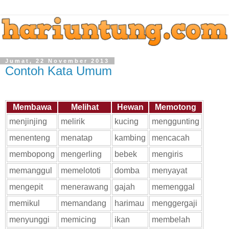
Jumat, 22 November 2013
Contoh Kata Umum
Membawa
Melihat
Hewan
Memotong
menjinjing
melirik
kucing
menggunting
menenteng
menatap
kambing
mencacah
membopong
mengerling
bebek
mengiris
memanggul
memelototi
domba
menyayat
mengepit
menerawang
gajah
memenggal
memikul
memandang
harimau
menggergaji
menyunggi
memicing
ikan
membelah