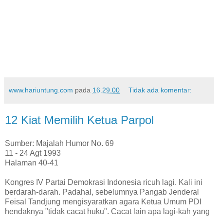
Merokok dapat memperpanjang usia Anda. Tapi jangan
lupa, banyak berbuat baik dan menolong orang lain juga!
Nb: Believe it or not, saya juga perokok, lho. Syukurlah,
belum berhasil stop sampai hari ini!
www.hariuntung.com
pada
16.29.00
Tidak ada komentar:
12 Kiat Memilih Ketua Parpol
Sumber: Majalah Humor No. 69
11 - 24 Agt 1993
Halaman 40-41
Kongres IV Partai Demokrasi Indonesia ricuh lagi. Kali ini
berdarah-darah. Padahal, sebelumnya Pangab Jenderal
Feisal Tandjung mengisyaratkan agara Ketua Umum PDI
hendaknya "tidak cacat huku". Cacat lain apa lagi-kah yang