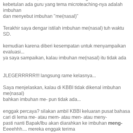
kebetulan ada guru yang tema microteaching-nya adalah
imbuhan
dan menyebut imbuhan "me(nasal)"
Terakhir saya dengar istilah imbuhan me(nasal) tuh waktu
SD.
kemudian karena diberi kesempatan untuk menyampaikan
evaluasi...
ya saya sampaikan, kalau imbuhan me(nasal) itu tidak ada
JLEGERRRRR!!! langsung rame kelasnya...
Saya menjelaskan, kalau di KBBI tidak dikenal imbuhan
me(nasal)
bahkan imbuhan me- pun tidak ada...
enggak percaya? silakan ambil KBBI keluaran pusat bahasa
cari di lema me- atau mem- atau men- atau meny-
pasti nanti Bapak/Ibu akan diarahkan ke imbuhan
meng-
Eeeehhh.... mereka enggak terima