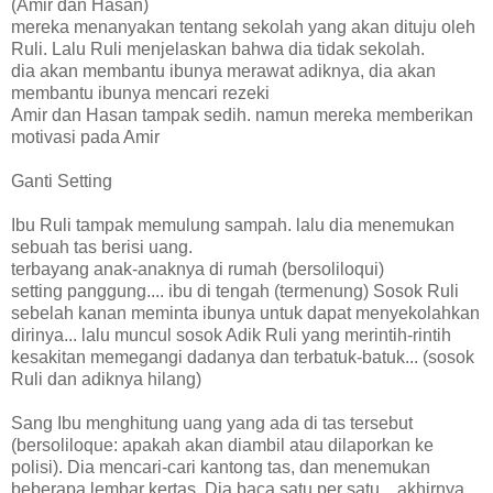
(Amir dan Hasan)
mereka menanyakan tentang sekolah yang akan dituju oleh
Ruli. Lalu Ruli menjelaskan bahwa dia tidak sekolah.
dia akan membantu ibunya merawat adiknya, dia akan
membantu ibunya mencari rezeki
Amir dan Hasan tampak sedih. namun mereka memberikan
motivasi pada Amir
Ganti Setting
Ibu Ruli tampak memulung sampah. lalu dia menemukan
sebuah tas berisi uang.
terbayang anak-anaknya di rumah (bersoliloqui)
setting panggung.... ibu di tengah (termenung) Sosok Ruli
sebelah kanan meminta ibunya untuk dapat menyekolahkan
dirinya... lalu muncul sosok Adik Ruli yang merintih-rintih
kesakitan memegangi dadanya dan terbatuk-batuk... (sosok
Ruli dan adiknya hilang)
Sang Ibu menghitung uang yang ada di tas tersebut
(bersoliloque: apakah akan diambil atau dilaporkan ke
polisi). Dia mencari-cari kantong tas, dan menemukan
beberapa lembar kertas. Dia baca satu per satu... akhirnya