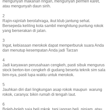
mengunyah makanan ringan, mengunyah permen karet,
atau mengunyah daun sirih.
2
Rajin-rajinlah berolahraga, ikut klub jantung sehat.
Bersepeda keliling kota sambil menghitung puntung rokok
yang berserakan di jalan.
3
Ingat, kebiasaan merokok dapat memperburuk suara Anda
dan menutup kesempatan Anda jadi Tarzan
4
Jadi karyawan perusahaan cengkeh, pasti sibuk mengurus
stock berton-ton cengkeh di gudang beserta teknik sim sala
bim-nya, pasti lupa waktu untuk merokok.
5
Jauhkan diri dari lingkungan asap rokok maupun warung
rokok, caranya: bikin rumah di tengah laut.
6
Boleh-boleh saja beli rokok, tapi jangan beli, pinjam, atau