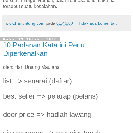
bersifat ambigu. Namun, dalam bahasa tulis maka hal
tersebut suatu kesalahan.
www.hariuntung.com
pada
01.46.00
Tidak ada komentar:
Rabu, 19 Oktober 2016
10 Padanan Kata ini Perlu
Diperkenalkan
oleh: Hari Untung Maulana
list => senarai (daftar)
best seller => pelarap (pelaris)
door price => hadiah lawang
site manager => manajer tapak