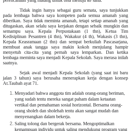
perencanaan yang matang untuk bisa menuju ke sana.
Tidak ingin hanya sebagai guru semata, saya tunjukkan
pada lembaga bahwa saya kompeten pada semua amanah yang
diberikan. Saya tidak meminta amanah, tetapi setiap amanah yang
ditugaskan, akan selalu saya kerjakan dengan sebaik mungkin dan
semampu saya. Kepala Perpustakaan (1 thn), Ketua Tim
Kedisiplinan Pesantren (4 thn), Wakakur (4 th), Wakasis (3 thn),
Kepala Keasramaan (2 thn) dan sempat berkuliah Pascasarjana,
membuat anak tangga saya makin kokoh menjulang hampir
menyetuh cita-cita yang pernah saya lemparkan. Dan ketika
lembaga meminta saya menjadi Kepala Sekolah. Saya merasa inilah
saatnya.
Sejak awal menjadi Kepala Sekolah (yang saat ini baru
jalan 3 tahun) saya berusaha menerapkan kerja dengan konsep
At.Taubah ayat 71.
Menyadari bahwa anggota tim adalah orang-orang beriman,
yang sudah tentu mereka sangat paham dalam ketaatan
vertikal dan pemahaman sosial horizontal. Bersama orang-
orang sholeh dan sholehah tentu akan sangat mudah dan
menyenangkan dalam bekerja.
Saling tolong dan bergerak bersama. Mengoptimalkan
kemampuan individu untuk saling mendukung program yang