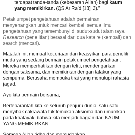
terdapat tanda-tanda (kebesaran Allah) bagi
kaum
yang memikirkan.
(QS Ar Ra'd [13]: 3).”
Petak umpet pengetahuan adalah permainan
menyenangkan untuk mencari kembali semua ilmu
pengetahuan yang tersembunyi di sudut-sudut alam raya.
Research
(penelitian) berasal dari dua kata re (kembali) dan
search (mencari).
Majalah ini, memuat keceriaan dan keasyikan para peneliti
muda yang sedang bermain petak umpet pengetahuan.
Mereka memperhatikan dengan teliti, mendengarkan
dengan saksama, dan memikirkan dengan tafakur yang
sempurna. Berusaha membuka tirai yang menutupi rahasia
jagad.
Ayo kita bermain bersama,
Bertebaranlah kita ke seluruh penjuru dunia, satu-satu
menyibak cakrawala tuk temukan aksioma dan umumkan
pada khalayak, bahwa kita menjadi bagian dari KAUM
YANG MEMIKIRKAN.
Semoga Allah ridho dan memudahkan