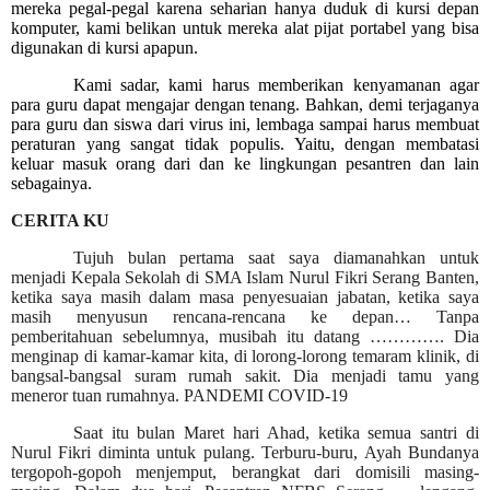
mereka pegal-pegal karena seharian hanya duduk di kursi depan
komputer, kami belikan untuk mereka alat pijat portabel yang bisa
digunakan di kursi apapun.
Kami sadar, kami harus memberikan kenyamanan agar
para guru dapat mengajar dengan tenang. Bahkan, demi terjaganya
para guru dan siswa dari virus ini, lembaga sampai harus membuat
peraturan yang sangat tidak populis. Yaitu, dengan membatasi
keluar masuk orang dari dan ke lingkungan pesantren dan lain
sebagainya.
CERITA KU
Tujuh bulan pertama saat saya diamanahkan untuk
menjadi Kepala Sekolah di SMA Islam Nurul Fikri Serang Banten,
ketika saya masih dalam masa penyesuaian jabatan, ketika saya
masih menyusun rencana-rencana ke depan… Tanpa
pemberitahuan sebelumnya, musibah itu datang …………. Dia
menginap di kamar-kamar kita, di lorong-lorong temaram klinik, di
bangsal-bangsal suram rumah sakit. Dia menjadi tamu yang
meneror tuan rumahnya. PANDEMI COVID-19
Saat itu bulan Maret hari Ahad, ketika semua santri di
Nurul Fikri diminta untuk pulang. Terburu-buru, Ayah Bundanya
tergopoh-gopoh menjemput, berangkat dari domisili masing-