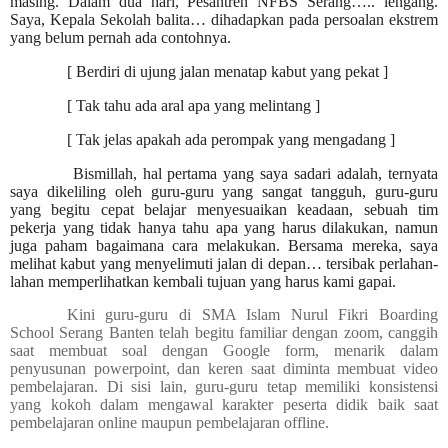
masing. Dalam dua hari, Pesantren NFBS Serang….. lengang.
Saya, Kepala Sekolah balita… dihadapkan pada persoalan ekstrem
yang belum pernah ada contohnya.
[ Berdiri di ujung jalan menatap kabut yang pekat ]
[ Tak tahu ada aral apa yang melintang ]
[ Tak jelas apakah ada perompak yang mengadang ]
Bismillah, hal pertama yang saya sadari adalah, ternyata
saya dikeliling oleh guru-guru yang sangat tangguh, guru-guru
yang begitu cepat belajar menyesuaikan keadaan, sebuah tim
pekerja yang tidak hanya tahu apa yang harus dilakukan, namun
juga paham bagaimana cara melakukan. Bersama mereka, saya
melihat kabut yang menyelimuti jalan di depan… tersibak perlahan-
lahan memperlihatkan kembali tujuan yang harus kami gapai.
Kini guru-guru di SMA Islam Nurul Fikri Boarding
School Serang Banten telah begitu familiar dengan zoom, canggih
saat membuat soal dengan Google form, menarik dalam
penyusunan powerpoint, dan keren saat diminta membuat video
pembelajaran. Di sisi lain, guru-guru tetap memiliki konsistensi
yang kokoh dalam mengawal karakter peserta didik baik saat
pembelajaran online maupun pembelajaran offline.