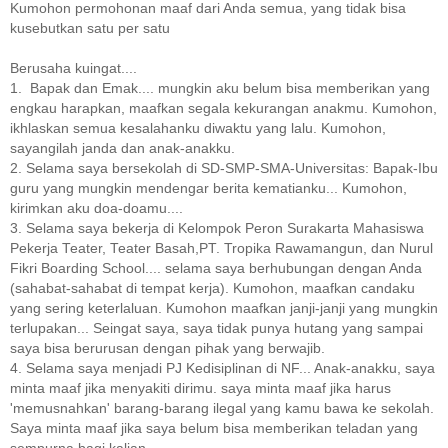
Kumohon permohonan maaf dari Anda semua, yang tidak bisa
kusebutkan satu per satu
Berusaha kuingat....
1. Bapak dan Emak.... mungkin aku belum bisa memberikan yang
engkau harapkan, maafkan segala kekurangan anakmu. Kumohon,
ikhlaskan semua kesalahanku diwaktu yang lalu. Kumohon,
sayangilah janda dan anak-anakku.
2. Selama saya bersekolah di SD-SMP-SMA-Universitas: Bapak-Ibu
guru yang mungkin mendengar berita kematianku... Kumohon,
kirimkan aku doa-doamu....
3. Selama saya bekerja di Kelompok Peron Surakarta Mahasiswa
Pekerja Teater, Teater Basah,PT. Tropika Rawamangun, dan Nurul
Fikri Boarding School.... selama saya berhubungan dengan Anda
(sahabat-sahabat di tempat kerja). Kumohon, maafkan candaku
yang sering keterlaluan. Kumohon maafkan janji-janji yang mungkin
terlupakan... Seingat saya, saya tidak punya hutang yang sampai
saya bisa berurusan dengan pihak yang berwajib.
4. Selama saya menjadi PJ Kedisiplinan di NF... Anak-anakku, saya
minta maaf jika menyakiti dirimu. saya minta maaf jika harus
'memusnahkan' barang-barang ilegal yang kamu bawa ke sekolah.
Saya minta maaf jika saya belum bisa memberikan teladan yang