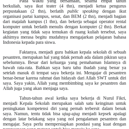
Pada waktu yang bersamaan, selama empat tahun
berkuliah, saya ikut teater (4 thn), menjadi ketua pengurus
perpustakaan (2 thn), berlatih
public speaking
dengan ikut
organisasi partai kampus, senat, dan BEM (2 thn), menjadi bagian
dari majalah kampus (1 thn), dan bekerja sebagai operator rental
komputer untuk berlatih menulis dengan komputer (2 thn). Berkat
kegiatan yang tidak saya temukan di ruang kuliah tersebut, saya
akhirnya merasa begitu mudahnya mengajarkan pelajaran bahasa
Indonesia kepada para siswa.
Faktanya, menjadi guru bahkan kepala sekolah di sebuah
pesantren, merupakan hal yang tidak pernah ada dalam pikiran saya
sebelumnya. Besar dari keluarga yang pemahaman Islamnya di
bawah rata-rata. Bahkan saya baru tahu ibadah yang benar ya
setelah masuk di tempat saya bekerja ini. Mengajar di pesantren
benar-benar karena rahmat dan hidayah dari Allah SWT untuk diri
saya. Saya yakin, Allah yang membimbing saya ke pesantren dan
Allah juga yang akan menjaga saya.
Tahun-tahun awal ketika saya bekerja di Nurul Fikri,
menjadi Kepala Sekolah merupakan salah satu keinginan untuk
peningkatan kompetensi diri yang pernah terbersit dalam benak
saya. Namun, tentu tidak bisa
ujug-ujug
menjadi kepsek apalagi
dengan latar belakang saya yang nol pengalaman pesantren dan
mengajar.
Saya perlu mempersiapkan pondasi yang kuat dengan