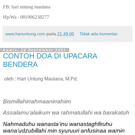
FB: hari untung maulana
Hp/Wa : 081906238277
www.hariuntung.com
pada
21.49.00
Tidak ada komentar:
Kamis, 16 September 2021
CONTOH DOA DI UPACARA
BENDERA
oleh : Hari Untung Maulana, M.Pd.
Bismillahirrahmaanirrahiim
Assalamu’alaikum wa rahmatullahi wa barakatuh
Nahmaduhu wanasta’inu wanastaghfiruhu
wana’udzubillahi min syuruuri anfusinaa wamin