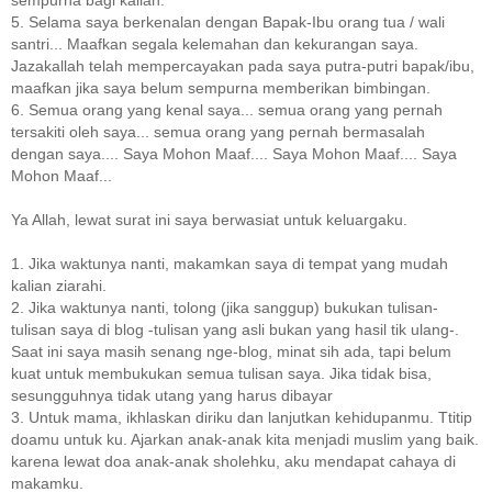
sempurna bagi kalian.
5. Selama saya berkenalan dengan Bapak-Ibu orang tua / wali
santri... Maafkan segala kelemahan dan kekurangan saya.
Jazakallah telah mempercayakan pada saya putra-putri bapak/ibu,
maafkan jika saya belum sempurna memberikan bimbingan.
6. Semua orang yang kenal saya... semua orang yang pernah
tersakiti oleh saya... semua orang yang pernah bermasalah
dengan saya.... Saya Mohon Maaf.... Saya Mohon Maaf.... Saya
Mohon Maaf...
Ya Allah, lewat surat ini saya berwasiat untuk keluargaku.
1. Jika waktunya nanti, makamkan saya di tempat yang mudah
kalian ziarahi.
2. Jika waktunya nanti, tolong (jika sanggup) bukukan tulisan-
tulisan saya di blog -tulisan yang asli bukan yang hasil tik ulang-.
Saat ini saya masih senang nge-blog, minat sih ada, tapi belum
kuat untuk membukukan semua tulisan saya. Jika tidak bisa,
sesungguhnya tidak utang yang harus dibayar
3. Untuk mama, ikhlaskan diriku dan lanjutkan kehidupanmu. Ttitip
doamu untuk ku. Ajarkan anak-anak kita menjadi muslim yang baik.
karena lewat doa anak-anak sholehku, aku mendapat cahaya di
makamku.