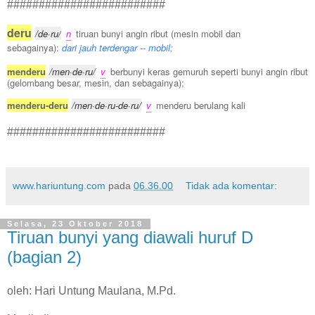
#########################
deru
/de·ru/
n
tiruan bunyi angin ribut (mesin mobil dan
sebagainya):
dari jauh terdengar -- mobil;
menderu
/men·de·ru/
v
berbunyi keras gemuruh seperti bunyi angin ribut
(gelombang besar, mesin, dan sebagainya);
menderu-deru
/men·de·ru-de·ru/
v
menderu berulang kali
#########################
www.hariuntung.com
pada
06.36.00
Tidak ada komentar:
Selasa, 23 Oktober 2018
Tiruan bunyi yang diawali huruf D
(bagian 2)
oleh: Hari Untung Maulana, M.Pd.