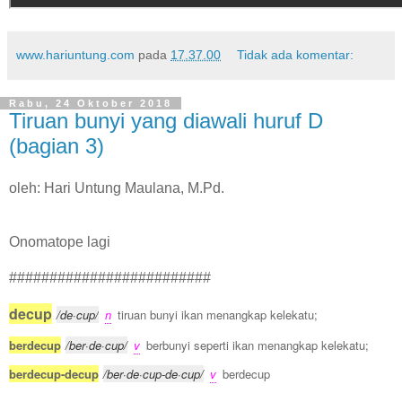
www.hariuntung.com
pada
17.37.00
Tidak ada komentar:
Rabu, 24 Oktober 2018
Tiruan bunyi yang diawali huruf D
(bagian 3)
oleh: Hari Untung Maulana, M.Pd.
Onomatope lagi
#########################
decup
/de·cup/
n
tiruan bunyi ikan menangkap kelekatu;
berdecup
/ber·de·cup/
v
berbunyi seperti ikan menangkap kelekatu;
berdecup-decup
/ber·de·cup-de·cup/
v
berdecup