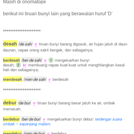
Masih di onomatope
berikut ini tiruan bunyi lain yang berawalan huruf 'D'
*********************
desah
/de·sah/
n
tiruan bunyi barang digosok, air hujan jatuh di daun-
daunan, napas orang sakit bengek, dan sebagainya;
berdesah
/ber·de·sah/
v
mengeluarkan bunyi
1
desah;
ki
membuang napas kuat-kuat untuk menghilangkan kesal
2
hati dan sebagainya;
mendesah
/men·de·sah/
v
berdesah
*********************
debur
/de·bur/
n
tiruan bunyi barang besar jatuh ke air, ombak
memecah;
berdebur
/ber·de·bur/
v
mengeluarkan bunyi debur:
terdengar suara
ombak ~ sepanjang malam;
mendebur
/men·de·bur/
v
berdebur