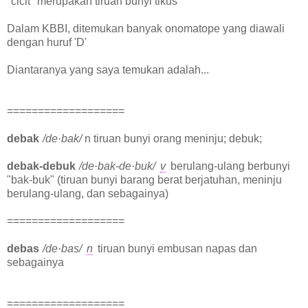
"cicit" merupakan tiruan bunyi tikus
Dalam KBBI, ditemukan banyak onomatope yang diawali
dengan huruf 'D'
Diantaranya yang saya temukan adalah...
===================
debak
/de·bak/
n tiruan bunyi orang meninju; debuk;
debak-debuk
/de·bak-de·buk/
v
berulang-ulang berbunyi
"bak-buk" (tiruan bunyi barang berat berjatuhan, meninju
berulang-ulang, dan sebagainya)
===================
debas
/de·bas/
n
tiruan bunyi embusan napas dan
sebagainya
===================