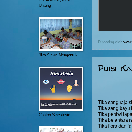
Comedy karya Hari
Untung
Diposting oleh
www.
Jika Siswa Mengantuk
Puisi K
Tika sang raja 
Tika sang bayu 
Tika pertiwi la
Contoh Sinestesia
Tika belantara 
Tika flora dan 