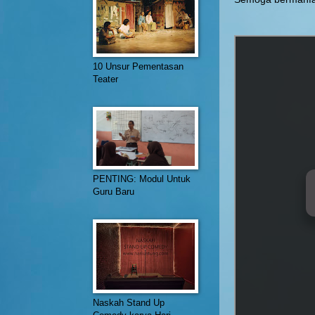
10 Unsur Pementasan
Teater
PENTING: Modul Untuk
Guru Baru
Naskah Stand Up