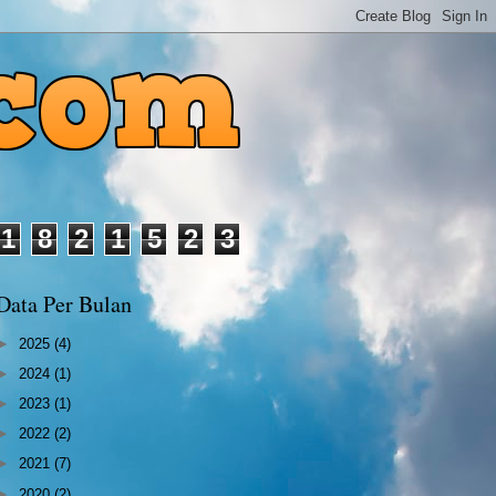
1
8
2
1
5
2
3
Data Per Bulan
►
2025
(4)
►
2024
(1)
►
2023
(1)
►
2022
(2)
►
2021
(7)
►
2020
(2)