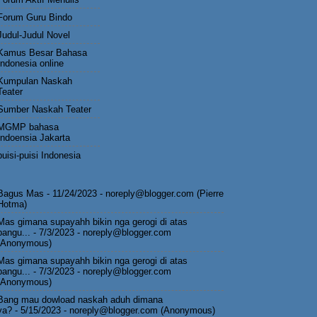
Forum Guru Bindo
Judul-Judul Novel
Kamus Besar Bahasa
Indonesia online
Kumpulan Naskah
Teater
Sumber Naskah Teater
MGMP bahasa
Indoensia Jakarta
puisi-puisi Indonesia
Bagus Mas
- 11/24/2023
- noreply@blogger.com (Pierre
Hotma)
Mas gimana supayahh bikin nga gerogi di atas
pangu...
- 7/3/2023
- noreply@blogger.com
(Anonymous)
Mas gimana supayahh bikin nga gerogi di atas
pangu...
- 7/3/2023
- noreply@blogger.com
(Anonymous)
Bang mau dowload naskah aduh dimana
ya?
- 5/15/2023
- noreply@blogger.com (Anonymous)