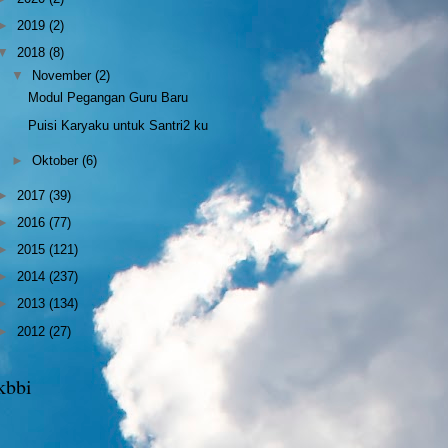
►
2019
(2)
▼
2018
(8)
▼
November
(2)
Modul Pegangan Guru Baru
Puisi Karyaku untuk Santri2 ku
►
Oktober
(6)
►
2017
(39)
►
2016
(77)
►
2015
(121)
►
2014
(237)
►
2013
(134)
►
2012
(27)
kbbi