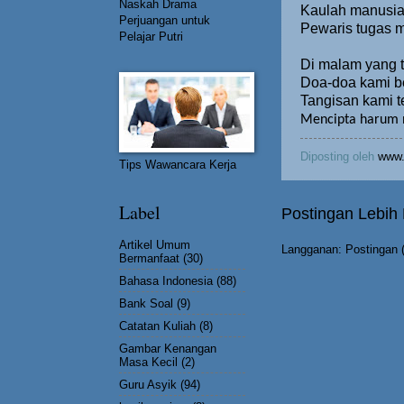
Naskah Drama
Kaulah manusia t
Perjuangan untuk
Pewaris tugas m
Pelajar Putri
Di malam yang 
Doa-doa kami b
Tangisan kami 
Mencipta harum
Diposting oleh
www.
Tips Wawancara Kerja
Label
Postingan Lebih
Artikel Umum
Langganan:
Postingan 
Bermanfaat
(30)
Bahasa Indonesia
(88)
Bank Soal
(9)
Catatan Kuliah
(8)
Gambar Kenangan
Masa Kecil
(2)
Guru Asyik
(94)