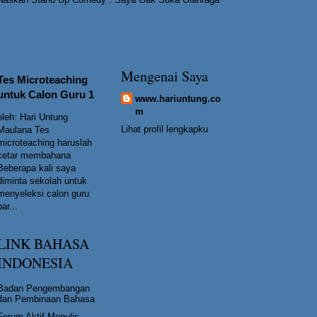
Mengenai Saya
Tes Microteaching
untuk Calon Guru 1
www.hariuntung.co
m
oleh: Hari Untung
Lihat profil lengkapku
Maulana Tes
microteaching haruslah
cetar membahana
Beberapa kali saya
diminta sekolah untuk
menyeleksi calon guru
bar...
LINK BAHASA
INDONESIA
Badan Pengembangan
dan Pembinaan Bahasa
Forum Aktif Menulis