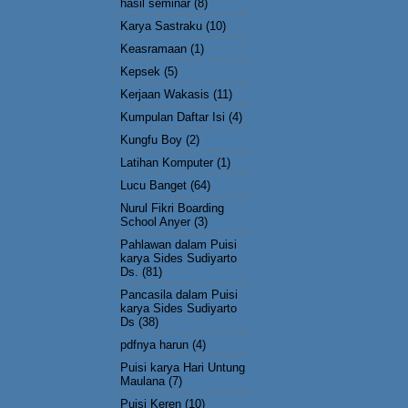
hasil seminar
(8)
Karya Sastraku
(10)
Keasramaan
(1)
Kepsek
(5)
Kerjaan Wakasis
(11)
Kumpulan Daftar Isi
(4)
Kungfu Boy
(2)
Latihan Komputer
(1)
Lucu Banget
(64)
Nurul Fikri Boarding
School Anyer
(3)
Pahlawan dalam Puisi
karya Sides Sudiyarto
Ds.
(81)
Pancasila dalam Puisi
karya Sides Sudiyarto
Ds
(38)
pdfnya harun
(4)
Puisi karya Hari Untung
Maulana
(7)
Puisi Keren
(10)