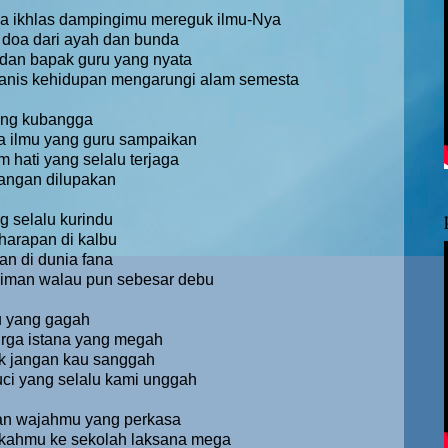
nia ikhlas dampingimu mereguk ilmu-Nya
 doa dari ayah dan bunda
u dan bapak guru yang nyata
manis kehidupan mengarungi alam semesta
ang kubangga
 ilmu yang guru sampaikan
 hati yang selalu terjaga
 jangan dilupakan
g selalu kurindu
harapan di kalbu
n di dunia fana
iman walau pun sebesar debu
u yang gagah
urga istana yang megah
ak jangan kau sanggah
ci yang selalu kami unggah
an wajahmu yang perkasa
kahmu ke sekolah laksana mega