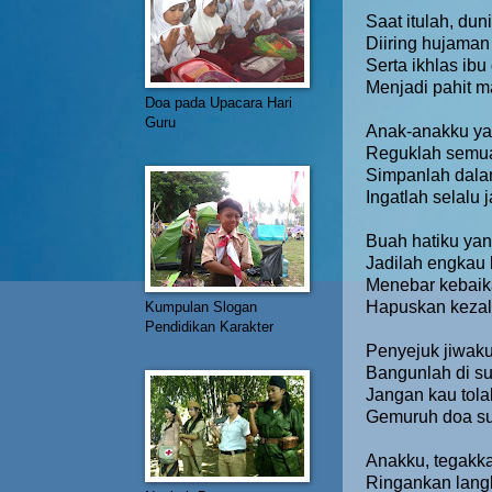
Saat itulah, du
Diiring hujaman
Serta ikhlas ib
Menjadi pahit 
Doa pada Upacara Hari
Guru
Anak-anakku y
Reguklah semua
Simpanlah dalam
Ingatlah selalu
Buah hatiku yan
Jadilah engkau 
Menebar kebaika
Hapuskan kezal
Kumpulan Slogan
Pendidikan Karakter
Penyejuk jiwak
Bangunlah di s
Jangan kau tol
Gemuruh doa su
Anakku, tegakk
Ringankan lang