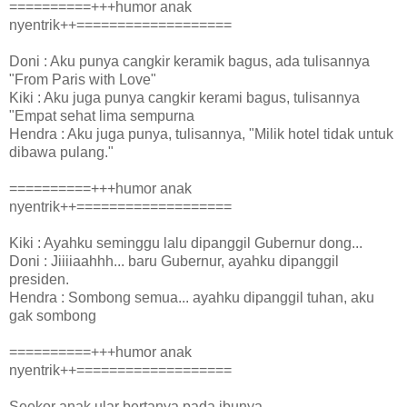
==========+++humor anak
nyentrik++===================
Doni : Aku punya cangkir keramik bagus, ada tulisannya
"From Paris with Love"
Kiki : Aku juga punya cangkir kerami bagus, tulisannya
"Empat sehat lima sempurna
Hendra : Aku juga punya, tulisannya, "Milik hotel tidak untuk
dibawa pulang."
==========+++humor anak
nyentrik++===================
Kiki : Ayahku seminggu lalu dipanggil Gubernur dong...
Doni : Jiiiiaahhh... baru Gubernur, ayahku dipanggil
presiden.
Hendra : Sombong semua... ayahku dipanggil tuhan, aku
gak sombong
==========+++humor anak
nyentrik++===================
Seekor anak ular bertanya pada ibunya...