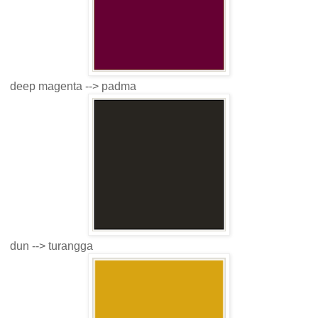
deep magenta --> padma
dun --> turangga