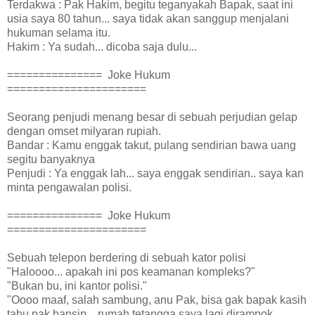
Terdakwa : Pak Hakim, begitu teganyakah Bapak, saat ini
usia saya 80 tahun... saya tidak akan sanggup menjalani
hukuman selama itu.
Hakim : Ya sudah... dicoba saja dulu...
=============== Joke Hukum
======================
Seorang penjudi menang besar di sebuah perjudian gelap
dengan omset milyaran rupiah.
Bandar : Kamu enggak takut, pulang sendirian bawa uang
segitu banyaknya
Penjudi : Ya enggak lah... saya enggak sendirian.. saya kan
minta pengawalan polisi.
=============== Joke Hukum
======================
Sebuah telepon berdering di sebuah kator polisi
"Haloooo... apakah ini pos keamanan kompleks?"
"Bukan bu, ini kantor polisi."
"Oooo maaf, salah sambung, anu Pak, bisa gak bapak kasih
tahu pak hansip... rumah tetangga saya lagi dirampok