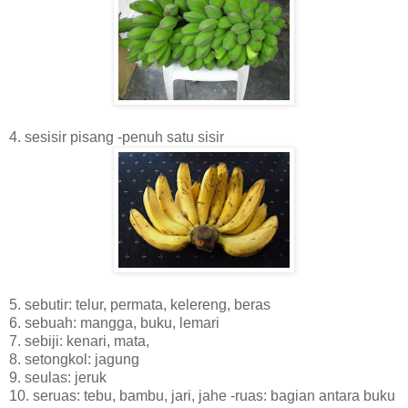
4. sesisir pisang -penuh satu sisir
5. sebutir: telur, permata, kelereng, beras
6. sebuah: mangga, buku, lemari
7. sebiji: kenari, mata,
8. setongkol: jagung
9. seulas: jeruk
10. seruas: tebu, bambu, jari, jahe -ruas: bagian antara buku