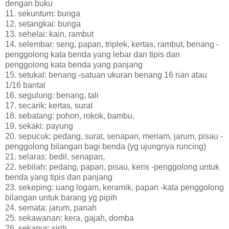
dengan buku
11. sekuntum: bunga
12. setangkai: bunga
13. sehelai: kain, rambut
14. selembar: seng, papan, triplek, kertas, rambut, benang -
penggolong kata benda yang lebar dan tipis dan
penggolong kata benda yang panjang
15. setukal: benang -satuan ukuran benang 16 rian atau
1/16 bantal
16. segulung: benang, tali
17. secarik: kertas, surat
18. sebatang: pohon, rokok, bambu,
19. sekaki: payung
20. sepucuk: pedang, surat, senapan, meriam, jarum, pisau -
penggolong bilangan bagi benda (yg ujungnya runcing)
21. selaras: bedil, senapan,
22. sebilah: pedang, papan, pisau, keris -penggolong untuk
benda yang tipis dan panjang
23. sekeping: uang logam, keramik, papan -kata penggolong
bilangan untuk barang yg pipih
24. semata: jarum, panah
25. sekawanan: kera, gajah, domba
26. sekapur: sirih