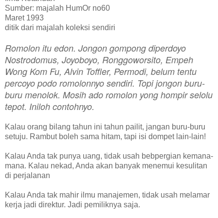
Sumber: majalah HumOr no60
Maret 1993
ditik dari majalah koleksi sendiri
Romolon itu edon. Jongon gompong diperdoyo
Nostrodomus, Joyoboyo, Ronggoworsito, Empeh
Wong Kom Fu, Alvin Toffler, Permodi, belum tentu
percoyo podo romolonnyo sendiri. Topi jongon buru-
buru menolok. Mosih ado romolon yong hompir selolu
tepot. Iniloh contohnyo.
Kalau orang bilang tahun ini tahun pailit, jangan buru-buru
setuju. Rambut boleh sama hitam, tapi isi dompet lain-lain!
Kalau Anda tak punya uang, tidak usah bebpergian kemana-
mana. Kalau nekad, Anda akan banyak menemui kesulitan
di perjalanan
Kalau Anda tak mahir ilmu manajemen, tidak usah melamar
kerja jadi direktur. Jadi pemiliknya saja.