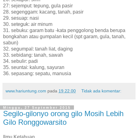
27: sejemput: tepung, gula pasir
28. segenggam: kacang, tanah, pasir
29. sesuap: nasi
30. seteguk: air minum
31. sebuku: garam batu -kata penggolong benda berupa
bongkahan atau gumpalan kecil (spt garam, gula, tanah,
sabun)
32. segumpal: tanah liat, daging
33. sebidang: tanah, sawah
34. sebulir: padi
35. seuntai: kalung, sayuran
36. sepasang: sepatu, manusia
www.hariuntung.com
pada
19.22.00
Tidak ada komentar:
Minggu, 27 September 2015
Segilo-gilonyo orong gilo Mosih Lebih
Gilo Ronggowarsito
Ilmu Ketahuan