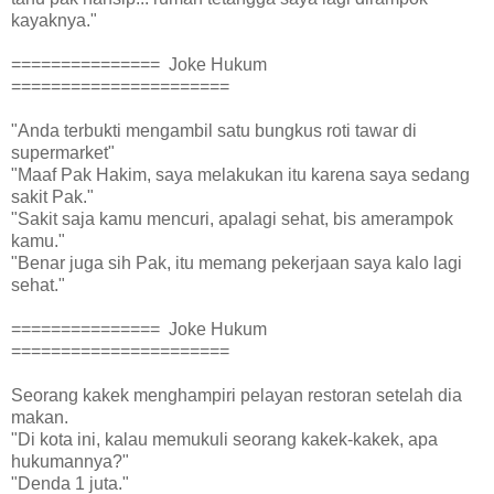
kayaknya."
=============== Joke Hukum
======================
"Anda terbukti mengambil satu bungkus roti tawar di
supermarket"
"Maaf Pak Hakim, saya melakukan itu karena saya sedang
sakit Pak."
"Sakit saja kamu mencuri, apalagi sehat, bis amerampok
kamu."
"Benar juga sih Pak, itu memang pekerjaan saya kalo lagi
sehat."
=============== Joke Hukum
======================
Seorang kakek menghampiri pelayan restoran setelah dia
makan.
"Di kota ini, kalau memukuli seorang kakek-kakek, apa
hukumannya?"
"Denda 1 juta."