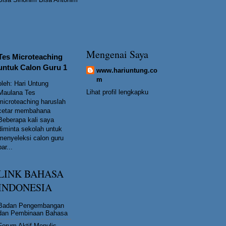
Mengenai Saya
Tes Microteaching
untuk Calon Guru 1
www.hariuntung.co
m
oleh: Hari Untung
Lihat profil lengkapku
Maulana Tes
microteaching haruslah
cetar membahana
Beberapa kali saya
diminta sekolah untuk
menyeleksi calon guru
bar...
LINK BAHASA
INDONESIA
Badan Pengembangan
dan Pembinaan Bahasa
Forum Aktif Menulis