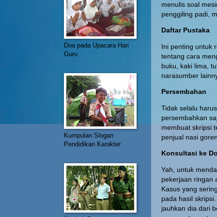
menulis soal mesi
penggiling padi,
Daftar Pustaka
Doa pada Upacara Hari
Ini penting untuk
Guru
tentang cara meng
buku, kaki lima, t
narasumber lainny
Persembahan
Tidak selalu har
persembahkan saj
membuat skripsi t
Kumpulan Slogan
penjual nasi gore
Pendidikan Karakter
Konsultasi ke 
Yah, untuk menda
pekerjaan ringan a
Kasus yang sering
pada hasil skripsi
jauhkan dia dari 