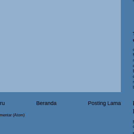
ru
Beranda
Posting Lama
mentar (Atom)