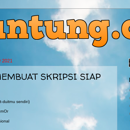
r 2021
EMBUAT SKRIPSI SIAP
it-duitmu sendiri)
HumOr
ional