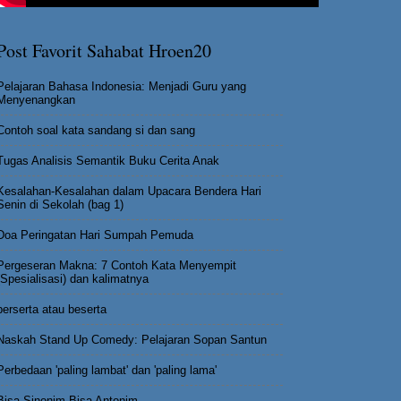
Post Favorit Sahabat Hroen20
Pelajaran Bahasa Indonesia: Menjadi Guru yang
Menyenangkan
Contoh soal kata sandang si dan sang
Tugas Analisis Semantik Buku Cerita Anak
Kesalahan-Kesalahan dalam Upacara Bendera Hari
Senin di Sekolah (bag 1)
Doa Peringatan Hari Sumpah Pemuda
Pergeseran Makna: 7 Contoh Kata Menyempit
(Spesialisasi) dan kalimatnya
berserta atau beserta
Naskah Stand Up Comedy: Pelajaran Sopan Santun
Perbedaan 'paling lambat' dan 'paling lama'
Bisa Sinonim Bisa Antonim