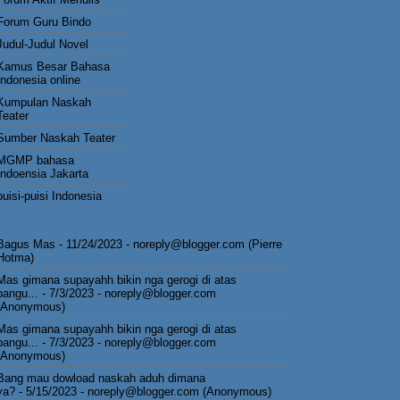
Forum Guru Bindo
Judul-Judul Novel
Kamus Besar Bahasa
Indonesia online
Kumpulan Naskah
Teater
Sumber Naskah Teater
MGMP bahasa
Indoensia Jakarta
puisi-puisi Indonesia
Bagus Mas
- 11/24/2023
- noreply@blogger.com (Pierre
Hotma)
Mas gimana supayahh bikin nga gerogi di atas
pangu...
- 7/3/2023
- noreply@blogger.com
(Anonymous)
Mas gimana supayahh bikin nga gerogi di atas
pangu...
- 7/3/2023
- noreply@blogger.com
(Anonymous)
Bang mau dowload naskah aduh dimana
ya?
- 5/15/2023
- noreply@blogger.com (Anonymous)