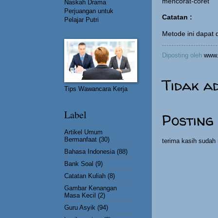
mencorat-coret
Naskah Drama
Perjuangan untuk
Catatan :
Pelajar Putri
Metode ini dapat di
Diposting oleh
www.
Tidak a
Tips Wawancara Kerja
Label
Posting
Artikel Umum
Bermanfaat
(30)
terima kasih suda
Bahasa Indonesia
(88)
Bank Soal
(9)
Catatan Kuliah
(8)
Gambar Kenangan
Masa Kecil
(2)
Guru Asyik
(94)