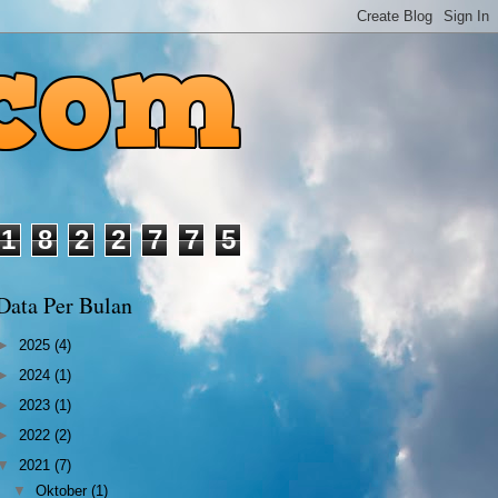
1
8
2
2
7
7
5
Data Per Bulan
►
2025
(4)
►
2024
(1)
►
2023
(1)
►
2022
(2)
▼
2021
(7)
▼
Oktober
(1)