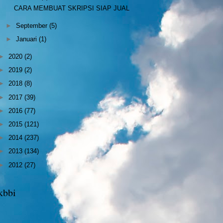
CARA MEMBUAT SKRIPSI SIAP JUAL
►
September
(5)
►
Januari
(1)
►
2020
(2)
►
2019
(2)
►
2018
(8)
►
2017
(39)
►
2016
(77)
►
2015
(121)
►
2014
(237)
►
2013
(134)
►
2012
(27)
kbbi