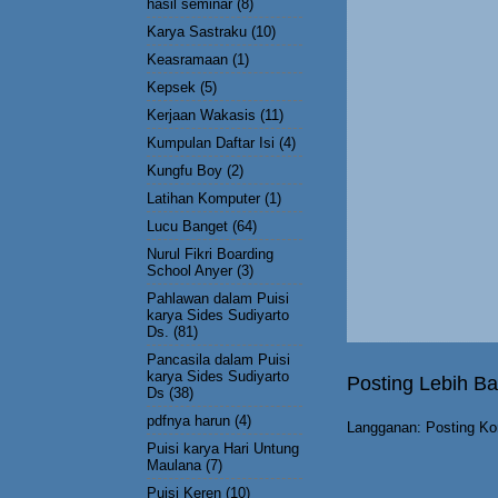
hasil seminar
(8)
Karya Sastraku
(10)
Keasramaan
(1)
Kepsek
(5)
Kerjaan Wakasis
(11)
Kumpulan Daftar Isi
(4)
Kungfu Boy
(2)
Latihan Komputer
(1)
Lucu Banget
(64)
Nurul Fikri Boarding
School Anyer
(3)
Pahlawan dalam Puisi
karya Sides Sudiyarto
Ds.
(81)
Pancasila dalam Puisi
karya Sides Sudiyarto
Posting Lebih Ba
Ds
(38)
pdfnya harun
(4)
Langganan:
Posting Ko
Puisi karya Hari Untung
Maulana
(7)
Puisi Keren
(10)