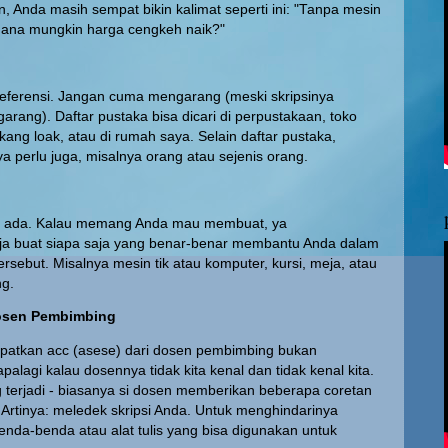
n, Anda masih sempat bikin kalimat seperti ini: "Tanpa mesin
 mana mungkin harga cengkeh naik?"
 referensi. Jangan cuma mengarang (meski skripsinya
arang). Daftar pustaka bisa dicari di perpustakaan, toko
ukang loak, atau di rumah saya. Selain daftar pustaka,
a perlu juga, misalnya orang atau sejenis orang.
us ada. Kalau memang Anda mau membuat, ya
a buat siapa saja yang benar-benar membantu Anda dalam
ersebut. Misalnya mesin tik atau komputer, kursi, meja, atau
ng.
Dosen Pembimbing
patkan acc (asese) dari dosen pembimbing bukan
palagi kalau dosennya tidak kita kenal dan tidak kenal kita.
 terjadi - biasanya si dosen memberikan beberapa coretan
. Artinya: meledek skripsi Anda. Untuk menghindarinya
benda-benda atau alat tulis yang bisa digunakan untuk