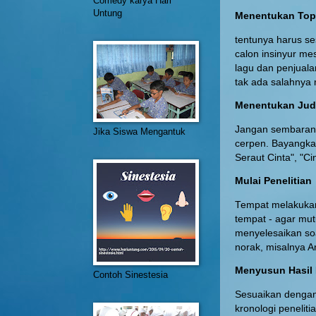
Comedy karya Hari
Untung
Menentukan Top
tentunya harus se
calon insinyur me
lagu dan penjuala
tak ada salahnya
Menentukan Ju
Jangan sembarang
Jika Siswa Mengantuk
cerpen. Bayangka
Seraut Cinta", "C
Mulai Penelitian
Tempat melakukan
tempat - agar mutu
menyelesaikan so
norak, misalnya A
Menyusun Hasil 
Contoh Sinestesia
Sesuaikan dengan 
kronologi peneliti