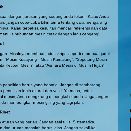
ik
suai dengan jurusan yang sedang anda tekuni. Kalau Anda
sin, jangan coba-coba bikin tema tentang cara mengarang
nnya. Kalau terpaksa kesulitan mencari referensi dan data,
 menulis hubungan mesin cetak dengan lagu cengeng!
dul
an. Misalnya membuat judul skripsi seperti membuat judul
n, "Mesin Kusayang - Mesin Kumalang", "Sepotong Mesin
inta Ketiban Mesin", atau "Asmara Mesin di Musim Hujan"!
 penelitian harus yang bonafid. Jangan di sembarang
 penelitian lebih akurat dan valid. Ya masa, untuk
al mesin, Anda nongkrong di bengkel sepeda. Juga jangan
nda membongkar mesin giling yang lagi jalan.
Riset
aturan yang berlau. Jangan asal tulis. Sistematika,
an dan urutan masalah harus jelas. Jangan sekali-kali