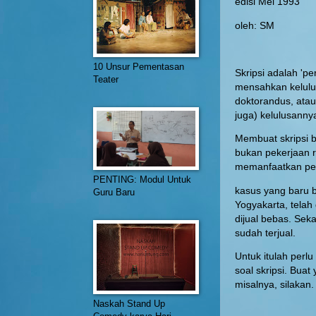
edisi Mei 1993
oleh: SM
10 Unsur Pementasan
Skripsi adalah 'p
Teater
mensahkan kelulus
doktorandus, atau
juga) kelulusannya
Membuat skripsi b
bukan pekerjaan ru
memanfaatkan pelu
PENTING: Modul Untuk
kasus yang baru 
Guru Baru
Yogyakarta, telah
dijual bebas. Sek
sudah terjual.
Untuk itulah perl
soal skripsi. Buat
misalnya, silakan.
Naskah Stand Up