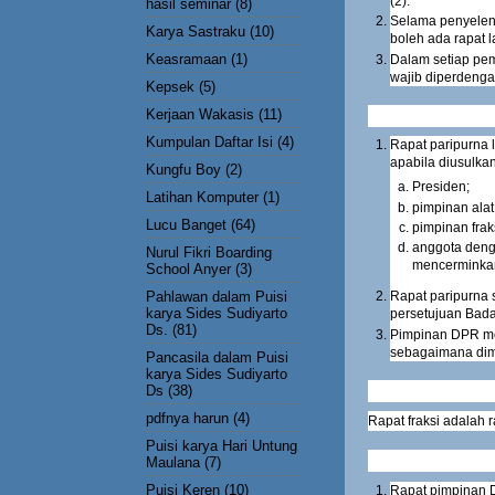
(2).
hasil seminar
(8)
Selama penyeleng
Karya Sastraku
(10)
boleh ada rapat l
Keasramaan
(1)
Dalam setiap pe
wajib diperdenga
Kepsek
(5)
Kerjaan Wakasis
(11)
Kumpulan Daftar Isi
(4)
Rapat paripurna 
apabila diusulkan
Kungfu Boy
(2)
Presiden;
Latihan Komputer
(1)
pimpinan ala
Lucu Banget
(64)
pimpinan frak
anggota denga
Nurul Fikri Boarding
mencerminkan l
School Anyer
(3)
Pahlawan dalam Puisi
Rapat paripurna 
karya Sides Sudiyarto
persetujuan Bada
Ds.
(81)
Pimpinan DPR me
sebagaimana dim
Pancasila dalam Puisi
karya Sides Sudiyarto
Ds
(38)
pdfnya harun
(4)
Rapat fraksi adalah r
Puisi karya Hari Untung
Maulana
(7)
Puisi Keren
(10)
Rapat pimpinan 