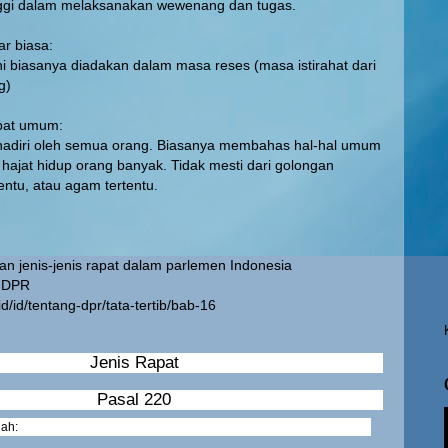
inggi dalam melaksanakan wewenang dan tugas.
ar biasa:
ni biasanya diadakan dalam masa reses (masa istirahat dari
g)
apat umum:
dihadiri oleh semua orang. Biasanya membahas hal-hal umum
ajat hidup orang banyak. Tidak mesti dari golongan
tentu, atau agam tertentu.
pkan jenis-jenis rapat dalam parlemen Indonesia
n DPR
id/id/tentang-dpr/tata-tertib/bab-16
Jenis Rapat
Pasal 220
lah: