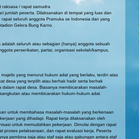
at raksasa / rapat samudra
dari jumlah peserta. Dilaksanakan di tempat yang luas dan
, rapat seluruh anggota Pramuka se Indonesia dan yang
stadion Gelora Bung Karno.
a adalah seluruh atau sebagian (hanya) anggota sebuah
anggota perserikatan, partai, organisasi sekolah/kampus,
majelis yang menurut hukum adat yang berlaku, terdiri atas
t desa yang terpilih atau berhak hadir serta berhak
 dalam rapat desa. Biasanya membicarakan masalah-
rsangkutan atau membicarakan hukum-hukum adat.
akan untuk membahasa masalah-masalah yang berkenaan
erjaan yang dihadapi. Rapat kerja dilaksanakan oleh
anisasi untuk memudahkan pekerjaan. Dimulai dengan rapat
t proses pelaksanaan, dan rapat evaluasi kerja. Peserta
hanya pembina saja atau staf saja atau gabungan antara staf