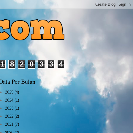
1
8
2
0
3
3
4
Data Per Bulan
►
2025
(4)
►
2024
(1)
►
2023
(1)
►
2022
(2)
►
2021
(7)
►
2020
(2)