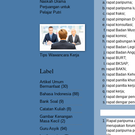
Naskah Drama
rapat paripurna;
Perjuangan untuk
rapat paripurna l
Pelajar Putri
rapat fraksi;
rapat pimpinan 
rapat konsultasi;
rapat Badan Mus
rapat komisi;
rapat gabungan k
rapat Badan Legis
rapat Badan Ang
Tips Wawancara Kerja
rapat BURT;
rapat BKSAP;
Label
rapat BAKN;
rapat Badan Keh
rapat panitia khu
Artikel Umum
rapat panitia kerj
Bermanfaat
(30)
rapat kerja;
Bahasa Indonesia
(88)
rapat dengar pen
Bank Soal
(9)
rapat dengar pe
Catatan Kuliah
(8)
Gambar Kenangan
Masa Kecil
(2)
Rapat paripurna 
merupakan forum
Guru Asyik
(94)
rapat paripurna