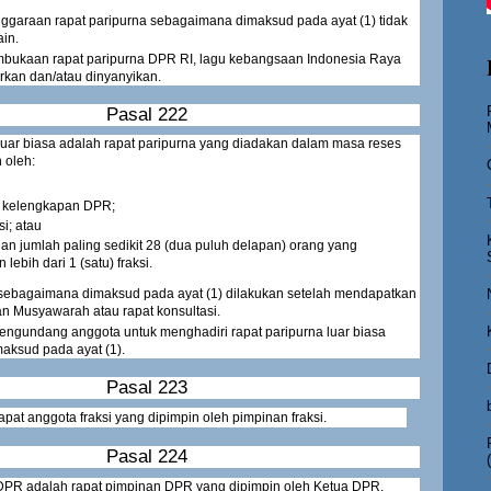
garaan rapat paripurna sebagaimana dimaksud pada ayat (1) tidak
ain.
mbukaan rapat paripurna DPR RI, lagu kebangsaan Indonesia Raya
rkan dan/atau dinyanyikan.
Pasal 222
luar biasa adalah rapat paripurna yang diadakan dalam masa reses
 oleh:
t kelengkapan DPR;
si; atau
n jumlah paling sedikit 28 (dua puluh delapan) orang yang
ebih dari 1 (satu) fraksi.
sebagaimana dimaksud pada ayat (1) dilakukan setelah mendapatkan
n Musyawarah atau rapat konsultasi.
ngundang anggota untuk menghadiri rapat paripurna luar biasa
aksud pada ayat (1).
Pasal 223
apat anggota fraksi yang dipimpin oleh pimpinan fraksi.
Pasal 224
DPR adalah rapat pimpinan DPR yang dipimpin oleh Ketua DPR.