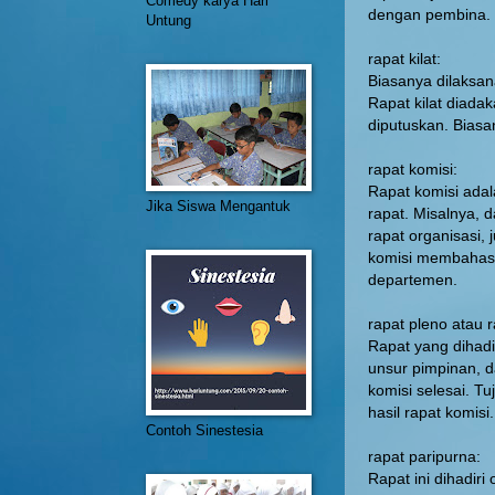
Comedy karya Hari
dengan pembina.
Untung
rapat kilat:
Biasanya dilaksa
Rapat kilat diada
diputuskan. Biasa
rapat komisi:
Rapat komisi ada
Jika Siswa Mengantuk
rapat. Misalnya,
rapat organisasi, 
komisi membahas t
departemen.
rapat pleno atau 
Rapat yang dihadi
unsur pimpinan, d
komisi selesai. 
hasil rapat komisi.
Contoh Sinestesia
rapat paripurna:
Rapat ini dihadir