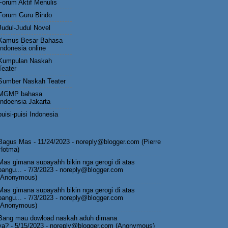
Forum Aktif Menulis
Forum Guru Bindo
Judul-Judul Novel
Kamus Besar Bahasa
Indonesia online
Kumpulan Naskah
Teater
Sumber Naskah Teater
MGMP bahasa
Indoensia Jakarta
puisi-puisi Indonesia
Bagus Mas
- 11/24/2023
- noreply@blogger.com (Pierre
Hotma)
Mas gimana supayahh bikin nga gerogi di atas
pangu...
- 7/3/2023
- noreply@blogger.com
(Anonymous)
Mas gimana supayahh bikin nga gerogi di atas
pangu...
- 7/3/2023
- noreply@blogger.com
(Anonymous)
Bang mau dowload naskah aduh dimana
ya?
- 5/15/2023
- noreply@blogger.com (Anonymous)