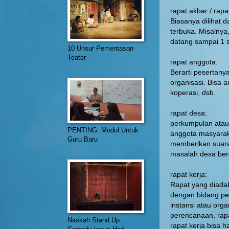
rapat akbar / rap
Biasanya dilihat 
terbuka. Misalnya
datang sampai 1 
10 Unsur Pementasan
Teater
rapat anggota:
Berarti pesertany
organisasi. Bisa 
koperasi, dsb.
rapat desa:
perkumpulan atau 
PENTING: Modul Untuk
anggota masyaraka
Guru Baru
memberikan suara
masalah desa be
rapat kerja:
Rapat yang diad
dengan bidang pek
instansi atau org
perencanaan, rapa
Naskah Stand Up
rapat kerja bisa 