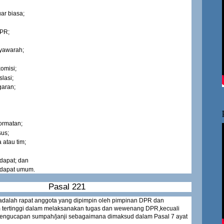
uar biasa;
DPR;
yawarah;
omisi;
lasi;
garan;
ormatan;
sus;
a atau tim;
dapat; dan
ndapat umum.
Pasal 221
adalah rapat anggota yang dipimpin oleh pimpinan DPR dan
 tertinggi dalam melaksanakan tugas dan wewenang DPR,kecuali
 pengucapan sumpah/janji sebagaimana dimaksud dalam Pasal 7 ayat