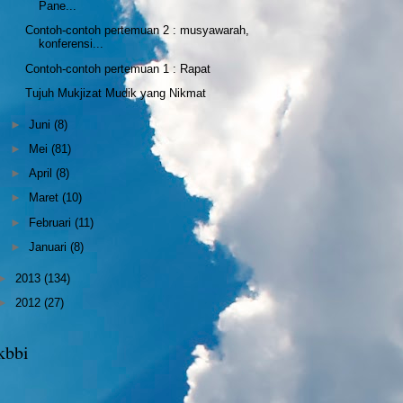
Pane...
Contoh-contoh pertemuan 2 : musyawarah,
konferensi...
Contoh-contoh pertemuan 1 : Rapat
Tujuh Mukjizat Mudik yang Nikmat
►
Juni
(8)
►
Mei
(81)
►
April
(8)
►
Maret
(10)
►
Februari
(11)
►
Januari
(8)
►
2013
(134)
►
2012
(27)
kbbi