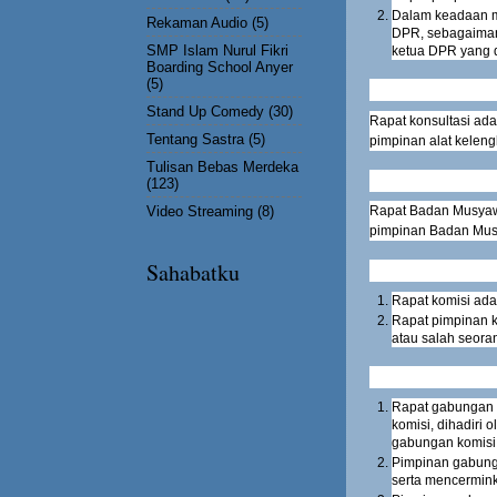
Dalam keadaan m
Rekaman Audio
(5)
DPR, sebagaimana
SMP Islam Nurul Fikri
ketua DPR yang d
Boarding School Anyer
(5)
Stand Up Comedy
(30)
Rapat konsultasi ad
Tentang Sastra
(5)
pimpinan alat kelen
Tulisan Bebas Merdeka
(123)
Video Streaming
(8)
Rapat Badan Musyaw
pimpinan Badan Mus
Sahabatku
Rapat komisi ada
Rapat pimpinan k
atau salah seoran
Rapat gabungan k
komisi, dihadiri
gabungan komisi
Pimpinan gabunga
serta mencermink