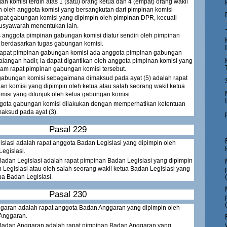
 komisi terdiri atas 1 (satu) orang ketua dan 4 (empat) orang wakil
lih oleh anggota komisi yang bersangkutan dari pimpinan komisi
apat gabungan komisi yang dipimpin oleh pimpinan DPR, kecuali
usyawarah menentukan lain.
anggota pimpinan gabungan komisi diatur sendiri oleh pimpinan
 berdasarkan tugas gabungan komisi.
rapat pimpinan gabungan komisi ada anggota pimpinan gabungan
alangan hadir, ia dapat digantikan oleh anggota pimpinan komisi yang
am rapat pimpinan gabungan komisi tersebut.
gabungan komisi sebagaimana dimaksud pada ayat (5) adalah rapat
n komisi yang dipimpin oleh ketua atau salah seorang wakil ketua
misi yang ditunjuk oleh ketua gabungan komisi.
gota gabungan komisi dilakukan dengan memperhatikan ketentuan
aksud pada ayat (3).
Pasal 229
slasi adalah rapat anggota Badan Legislasi yang dipimpin oleh
egislasi.
adan Legislasi adalah rapat pimpinan Badan Legislasi yang dipimpin
 Legislasi atau oleh salah seorang wakil ketua Badan Legislasi yang
ua Badan Legislasi.
Pasal 230
garan adalah rapat anggota Badan Anggaran yang dipimpin oleh
Anggaran.
Badan Anggaran adalah rapat pimpinan Badan Anggaran yang