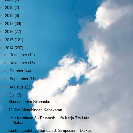
►
2019
(2)
►
2018
(8)
►
2017
(39)
►
2016
(77)
►
2015
(121)
▼
2014
(237)
►
Desember
(12)
►
November
(15)
►
Oktober
(44)
►
September
(11)
►
Agustus
(22)
▼
Juli
(7)
Skenario Film Bikinanku
12 Kiat Menghindari Kebakaran
Ilmu Ketahuan 3 - Frustasi: Lufa Kerja Tra Lufa
Makan
Contoh-contoh pertemuan 3: Simposium, Diskusi