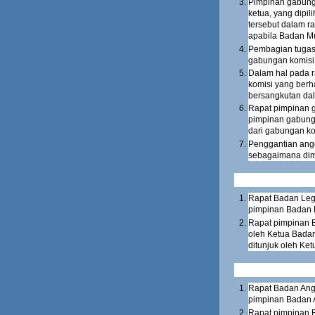
Pimpinan gabungan
ketua, yang dipi
tersebut dalam r
apabila Badan M
Pembagian tugas 
gabungan komisi
Dalam hal pada 
komisi yang berh
bersangkutan dal
Rapat pimpinan 
pimpinan gabunga
dari gabungan ko
Penggantian ang
sebagaimana dim
Rapat Badan Legi
pimpinan Badan L
Rapat pimpinan B
oleh Ketua Badan
ditunjuk oleh Ket
Rapat Badan Ang
pimpinan Badan 
Rapat pimpinan 