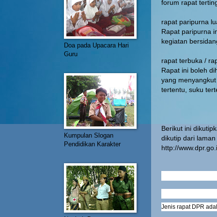
forum rapat tert
rapat paripurna lu
Rapat paripurna i
kegiatan bersidan
Doa pada Upacara Hari
Guru
rapat terbuka / r
Rapat ini boleh 
yang menyangkut h
tertentu, suku ter
Berikut ini dikuti
Kumpulan Slogan
dikutip dari lama
Pendidikan Karakter
http://www.dpr.go.
Jenis rapat DPR ada