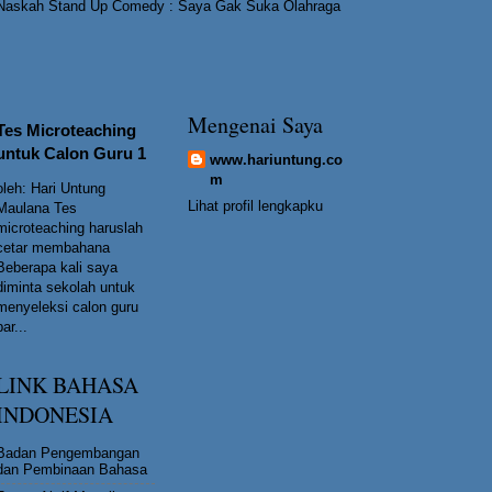
Naskah Stand Up Comedy : Saya Gak Suka Olahraga
Mengenai Saya
Tes Microteaching
untuk Calon Guru 1
www.hariuntung.co
m
oleh: Hari Untung
Lihat profil lengkapku
Maulana Tes
microteaching haruslah
cetar membahana
Beberapa kali saya
diminta sekolah untuk
menyeleksi calon guru
bar...
LINK BAHASA
INDONESIA
Badan Pengembangan
dan Pembinaan Bahasa