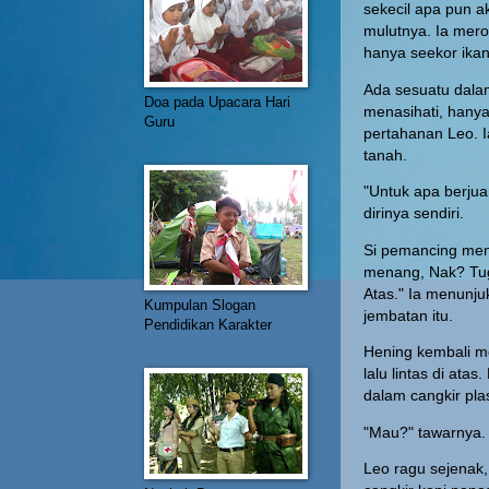
sekecil apa pun a
mulutnya. Ia mero
hanya seekor ikan
Ada sesuatu dala
Doa pada Upacara Hari
menasihati, han
Guru
pertahanan Leo. I
tanah.
"Untuk apa berjua
dirinya sendiri.
Si pemancing meng
menang, Nak? Tuga
Atas." Ia menunjuk
Kumpulan Slogan
jembatan itu.
Pendidikan Karakter
Hening kembali me
lalu lintas di at
dalam cangkir plas
"Mau?" tawarnya.
Leo ragu sejenak