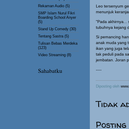
Rekaman Audio
(5)
Leo tersenyum get
menunjuk keranja
SMP Islam Nurul Fikri
Boarding School Anyer
(5)
"Pada akhirnya...
tubuhnya kejang 
Stand Up Comedy
(30)
Tentang Sastra
(5)
Si pemancing hany
anak muda yang te
Tulisan Bebas Merdeka
(123)
ikan yang juga te
tak peduli pada sa
Video Streaming
(8)
jembatan. Joran 
Sahabatku
----
Diposting oleh
www.
Tidak a
Posting