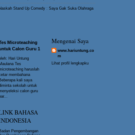
Naskah Stand Up Comedy : Saya Gak Suka Olahraga
Mengenai Saya
Tes Microteaching
untuk Calon Guru 1
www.hariuntung.co
m
oleh: Hari Untung
Lihat profil lengkapku
Maulana Tes
microteaching haruslah
cetar membahana
Beberapa kali saya
diminta sekolah untuk
menyeleksi calon guru
bar...
LINK BAHASA
INDONESIA
Badan Pengembangan