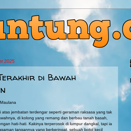
er 2025
erakhir di Bawah
an
g Maulana
 atas jembatan terdengar seperti geraman raksasa yang tak
bawahnya, di kolong yang remang dan berbau tanah basah,
gan hati-hati. Kakinya terperosok di lumpur dangkal, tapi ia
nggaman tangannya yang berkeringat, sebuah botol kecil