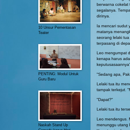
berwarna cokelat t
segalanya. Tempat
dirinya.
Ia mencari sudut 
10 Unsur Pementasan
matanya menangkap
Teater
seorang lelaki tua
terpasang di depa
Leo mengumpat dal
kenapa harus ada 
keputusasaannya
PENTING: Modul Untuk
"Sedang apa, Pak?
Guru Baru
Lelaki tua itu me
tampak terkejut. 
"Dapat?"
Lelaki tua itu ter
Leo mendengus. M
menunggu utang l
Naskah Stand Up