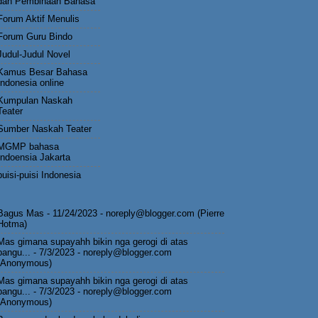
dan Pembinaan Bahasa
Forum Aktif Menulis
Forum Guru Bindo
Judul-Judul Novel
Kamus Besar Bahasa
Indonesia online
Kumpulan Naskah
Teater
Sumber Naskah Teater
MGMP bahasa
Indoensia Jakarta
puisi-puisi Indonesia
Bagus Mas
- 11/24/2023
- noreply@blogger.com (Pierre
Hotma)
Mas gimana supayahh bikin nga gerogi di atas
pangu...
- 7/3/2023
- noreply@blogger.com
(Anonymous)
Mas gimana supayahh bikin nga gerogi di atas
pangu...
- 7/3/2023
- noreply@blogger.com
(Anonymous)