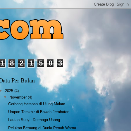
1
8
2
1
5
0
3
Data Per Bulan
▼
2025
(4)
▼
November
(4)
Gerbong Harapan di Ujung Malam
Umpan Terakhir di Bawah Jembatan
Lautan Sunyi, Dermaga Usang
Pelukan Beruang di Dunia Penuh Warna