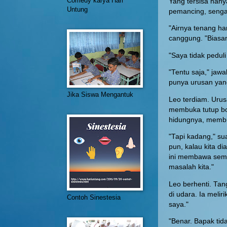
Comedy karya Hari
Yang tersisa hanya
Untung
pemancing, senga
"Airnya tenang ha
canggung. "Biasan
"Saya tidak peduli
"Tentu saja," jawa
punya urusan yang 
Jika Siswa Mengantuk
Leo terdiam. Urus
membuka tutup bo
hidungnya, membu
"Tapi kadang," su
pun, kalau kita di
ini membawa semu
masalah kita."
Leo berhenti. Tan
di udara. Ia melir
Contoh Sinestesia
saya."
"Benar. Bapak tida