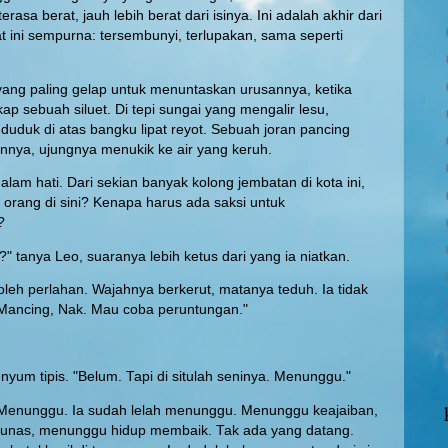
erasa berat, jauh lebih berat dari isinya. Ini adalah akhir dari
 ini sempurna: tersembunyi, terlupakan, sama seperti
yang paling gelap untuk menuntaskan urusannya, ketika
 sebuah siluet. Di tepi sungai yang mengalir lesu,
 duduk di atas bangku lipat reyot. Sebuah joran pancing
nnya, ujungnya menukik ke air yang keruh.
am hati. Dari sekian banyak kolong jembatan di kota ini,
orang di sini? Kenapa harus ada saksi untuk
?
" tanya Leo, suaranya lebih ketus dari yang ia niatkan.
noleh perlahan. Wajahnya berkerut, matanya teduh. Ia tidak
"Mancing, Nak. Mau coba peruntungan."
senyum tipis. "Belum. Tapi di situlah seninya. Menunggu."
enunggu. Ia sudah lelah menunggu. Menunggu keajaiban,
unas, menunggu hidup membaik. Tak ada yang datang.