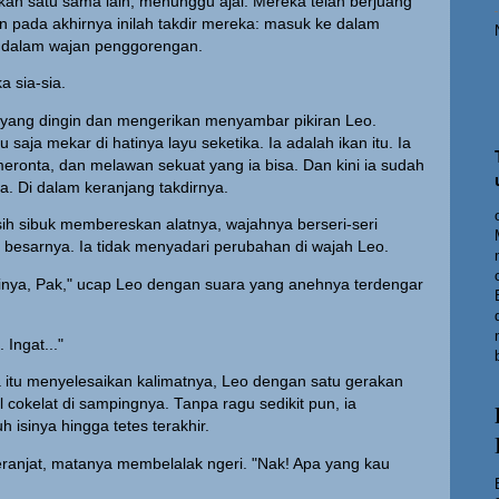
an satu sama lain, menunggu ajal. Mereka telah berjuang
n pada akhirnya inilah takdir mereka: masuk ke dalam
e dalam wajan penggorengan.
 sia-sia.
yang dingin dan mengerikan menyambar pikiran Leo.
saja mekar di hatinya layu seketika. Ia adalah ikan itu. Ia
eronta, dan melawan sekuat yang ia bisa. Dan kini ia sudah
a. Di dalam keranjang takdirnya.
ih sibuk membereskan alatnya, wajahnya berseri-seri
besarnya. Ia tidak menyadari perubahan di wajah Leo.
pinya, Pak," ucap Leo dengan suara yang anehnya terdengar
Ingat..."
a itu menyelesaikan kalimatnya, Leo dengan satu gerakan
l cokelat di sampingnya. Tanpa ragu sedikit pun, ia
 isinya hingga tetes terakhir.
rperanjat, matanya membelalak ngeri. "Nak! Apa yang kau