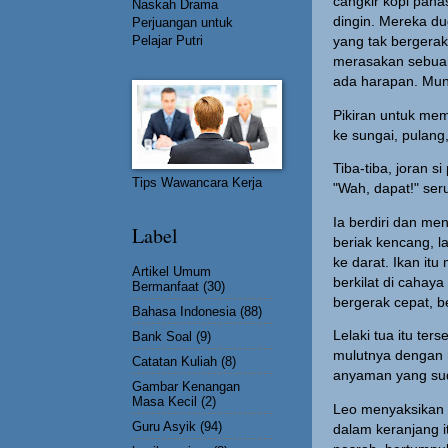
cangkir kopi pana
Naskah Drama
dingin. Mereka d
Perjuangan untuk
Pelajar Putri
yang tak bergerak
merasakan sebuah 
ada harapan. Mung
Pikiran untuk mem
ke sungai, pulang
Tiba-tiba, joran 
Tips Wawancara Kerja
"Wah, dapat!" ser
Ia berdiri dan men
Label
beriak kencang, l
ke darat. Ikan it
Artikel Umum
berkilat di caha
Bermanfaat
(30)
bergerak cepat, b
Bahasa Indonesia
(88)
Lelaki tua itu ter
Bank Soal
(9)
mulutnya dengan 
Catatan Kuliah
(8)
anyaman yang suda
Gambar Kenangan
Masa Kecil
(2)
Leo menyaksikan s
Guru Asyik
(94)
dalam keranjang i