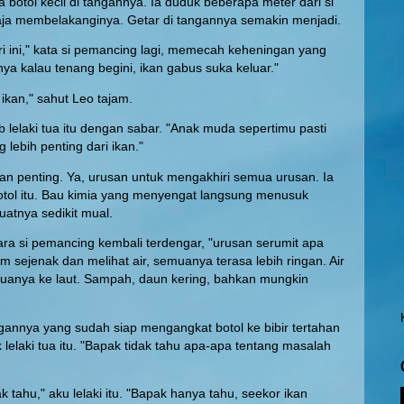
 botol kecil di tangannya. Ia duduk beberapa meter dari si
ja membelakanginya. Getar di tangannya semakin menjadi.
ri ini," kata si pemancing lagi, memecah keheningan yang
ya kalau tenang begini, ikan gabus suka keluar."
 ikan," sahut Leo tajam.
b lelaki tua itu dengan sabar. "Anak muda sepertimu pasti
lebih penting dari ikan."
an penting. Ya, urusan untuk mengakhiri semua urusan. Ia
tol itu. Bau kimia yang menyengat langsung menusuk
atnya sedikit mual.
ara si pemancing kembali terdengar, "urusan serumit apa
am sejenak dan melihat air, semuanya terasa lebih ringan. Air
anya ke laut. Sampah, daun kering, bahkan mungkin
gannya yang sudah siap mengangkat botol ke bibir tertahan
ik lelaki tua itu. "Bapak tidak tahu apa-apa tentang masalah
k tahu," aku lelaki itu. "Bapak hanya tahu, seekor ikan