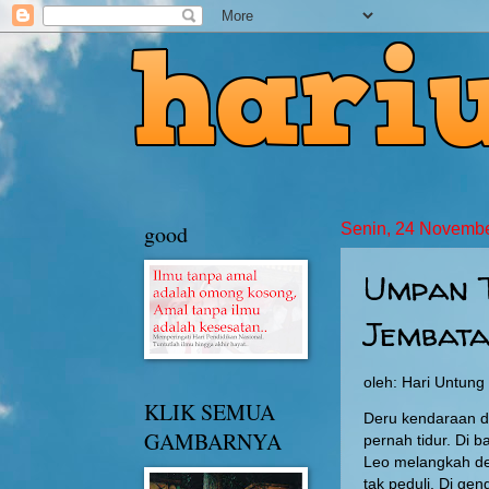
good
Senin, 24 Novemb
Umpan T
Jembat
oleh: Hari Untun
KLIK SEMUA
Deru kendaraan di
GAMBARNYA
pernah tidur. Di 
Leo melangkah den
tak peduli. Di ge