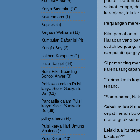
pasrah, bertumpuk
hasil seminar
(8)
sekuat tenaga, da
Karya Sastraku
(10)
keranjang, lalu k
Keasramaan
(1)
Perjuangan mereka
Kepsek
(5)
Kerjaan Wakasis
(11)
Kilat pemahaman 
Kumpulan Daftar Isi
(4)
Harapan yang baru 
sudah berjuang, m
Kungfu Boy
(2)
sampai di ujungny
Latihan Komputer
(1)
Si pemancing mas
Lucu Banget
(64)
karena tangkapan 
Nurul Fikri Boarding
School Anyer
(3)
"Terima kasih ko
Pahlawan dalam Puisi
tenang.
karya Sides Sudiyarto
Ds.
(81)
"Sama-sama, Nak. 
Pancasila dalam Puisi
karya Sides Sudiyarto
Sebelum lelaki tu
Ds
(38)
cepat meraih boto
pdfnya harun
(4)
menenggak seluruh
Puisi karya Hari Untung
Lelaki tua itu te
Maulana
(7)
lakukan?!"
Puisi Keren
(10)