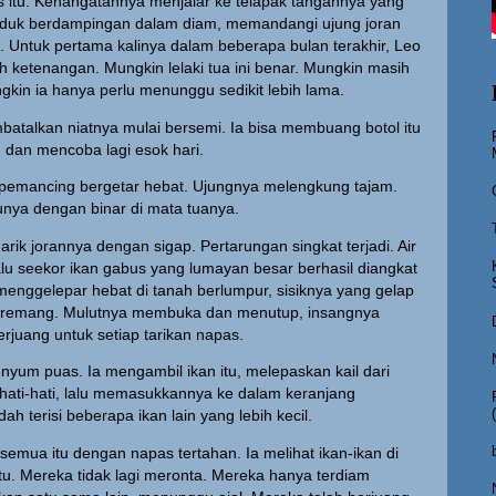
s itu. Kehangatannya menjalar ke telapak tangannya yang
uduk berdampingan dalam diam, memandangi ujung joran
. Untuk pertama kalinya dalam beberapa bulan terakhir, Leo
ketenangan. Mungkin lelaki tua ini benar. Mungkin masih
kin ia hanya perlu menunggu sedikit lebih lama.
batalkan niatnya mulai bersemi. Ia bisa membuang botol itu
, dan mencoba lagi esok hari.
si pemancing bergetar hebat. Ujungnya melengkung tajam.
unya dengan binar di mata tuanya.
arik jorannya dengan sigap. Pertarungan singkat terjadi. Air
alu seekor ikan gabus yang lumayan besar berhasil diangkat
u menggelepar hebat di tanah berlumpur, sisiknya yang gelap
ya remang. Mulutnya membuka dan menutup, insangnya
erjuang untuk setiap tarikan napas.
senyum puas. Ia mengambil ikan itu, melepaskan kail dari
hati-hati, lalu memasukkannya ke dalam keranjang
h terisi beberapa ikan lain yang lebih kecil.
emua itu dengan napas tertahan. Ia melihat ikan-ikan di
tu. Mereka tidak lagi meronta. Mereka hanya terdiam