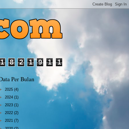
1
8
2
1
9
1
1
Data Per Bulan
►
2025
(4)
►
2024
(1)
►
2023
(1)
►
2022
(2)
►
2021
(7)
►
2020
(2)