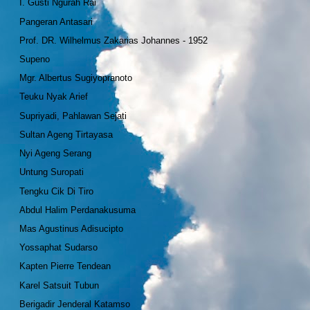
I. Gusti Ngurah Rai
Pangeran Antasari
Prof. DR. Wilhelmus Zakarias Johannes - 1952
Supeno
Mgr. Albertus Sugiyopranoto
Teuku Nyak Arief
Supriyadi, Pahlawan Sejati
Sultan Ageng Tirtayasa
Nyi Ageng Serang
Untung Suropati
Tengku Cik Di Tiro
Abdul Halim Perdanakusuma
Mas Agustinus Adisucipto
Yossaphat Sudarso
Kapten Pierre Tendean
Karel Satsuit Tubun
Berigadir Jenderal Katamso