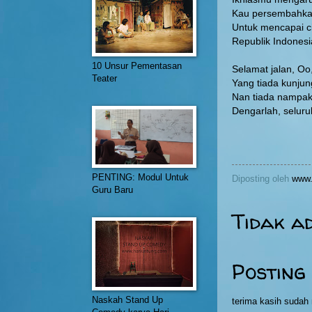
Kau persembahka
Untuk mencapai c
Republik Indonesi
10 Unsur Pementasan
Selamat jalan, Oo
Teater
Yang tiada kunju
Nan tiada nampak
Dengarlah, seluru
PENTING: Modul Untuk
Diposting oleh
www.
Guru Baru
Tidak a
Posting
Naskah Stand Up
terima kasih suda