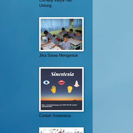
Comedy karya Hari
Untung
Jika Siswa Mengantuk
Contoh Sinestesia