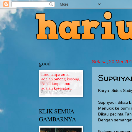
good
Selasa, 20 Mei 20
Supriya
Karya: Sides Sudi
Supriyadi, dikau b
Menukik ke bumi m
KLIK SEMUA
Dikau pecinta Tan
GAMBARNYA
Dengan semangat t
Ikhlasmu mengaru