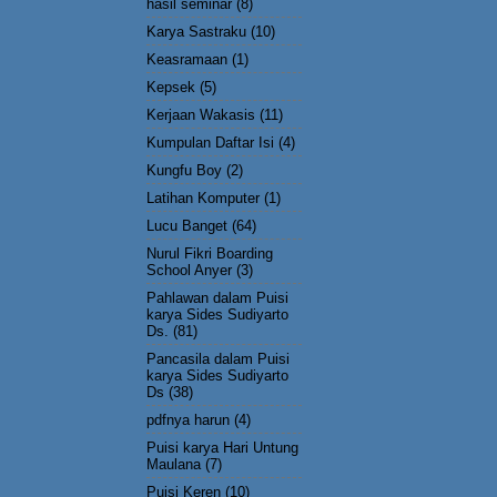
hasil seminar
(8)
Karya Sastraku
(10)
Keasramaan
(1)
Kepsek
(5)
Kerjaan Wakasis
(11)
Kumpulan Daftar Isi
(4)
Kungfu Boy
(2)
Latihan Komputer
(1)
Lucu Banget
(64)
Nurul Fikri Boarding
School Anyer
(3)
Pahlawan dalam Puisi
karya Sides Sudiyarto
Ds.
(81)
Pancasila dalam Puisi
karya Sides Sudiyarto
Ds
(38)
pdfnya harun
(4)
Puisi karya Hari Untung
Maulana
(7)
Puisi Keren
(10)