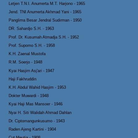
Letjen T.N.I. Anumerta M.T. Harjono - 1965
Jend. TNI Anumerta Akhmad Yani - 1965
Panglima Besar Jendral Sudirman - 1950
DR. Sahardjo S.H. - 1963
Prof. Dr. Kusumah Atmadja S.H. - 1952
Prof. Supomo S.H. - 1958
K.H. Zaenal Mustofa
R.M. Soerjo - 1948
Kyai Hasjim Asj'ari - 1947
Haji Fakhruddin
K.H. Abdul Wahid Hasjim - 1953
Dokter Muwardi - 1948
Kyai Haji Mas Mansoer - 1946
Nyai H. Siti Walidah Ahmad Dahlan
Dr. Ciptomangunkusumo - 1943
Raden Ajeng Kartini - 1904
Cut Meutia - 1908