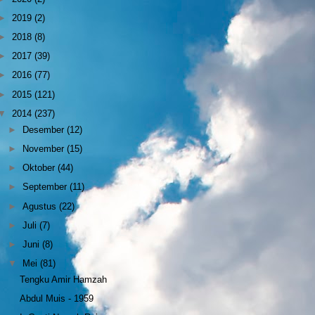
►
2019
(2)
►
2018
(8)
►
2017
(39)
►
2016
(77)
►
2015
(121)
▼
2014
(237)
►
Desember
(12)
►
November
(15)
►
Oktober
(44)
►
September
(11)
►
Agustus
(22)
►
Juli
(7)
►
Juni
(8)
▼
Mei
(81)
Tengku Amir Hamzah
Abdul Muis - 1959