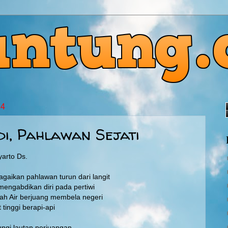
14
di, Pahlawan Sejati
yarto Ds.
agaikan pahlawan turun dari langit
engabdikan diri pada pertiwi
ah Air berjuang membela negeri
inggi berapi-api
ngi lautan perjuangan