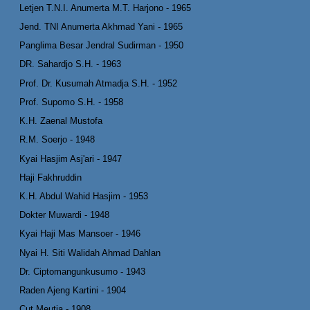
Letjen T.N.I. Anumerta M.T. Harjono - 1965
Jend. TNI Anumerta Akhmad Yani - 1965
Panglima Besar Jendral Sudirman - 1950
DR. Sahardjo S.H. - 1963
Prof. Dr. Kusumah Atmadja S.H. - 1952
Prof. Supomo S.H. - 1958
K.H. Zaenal Mustofa
R.M. Soerjo - 1948
Kyai Hasjim Asj'ari - 1947
Haji Fakhruddin
K.H. Abdul Wahid Hasjim - 1953
Dokter Muwardi - 1948
Kyai Haji Mas Mansoer - 1946
Nyai H. Siti Walidah Ahmad Dahlan
Dr. Ciptomangunkusumo - 1943
Raden Ajeng Kartini - 1904
Cut Meutia - 1908