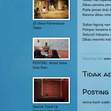
Dikau perwira pe
Pada jaman dulu 
Karena dikau cint
10 Unsur Pementasan
Sultan Agung nan
Teater
Pelopor kesatria 
Seluruh hidupmu
Dikau merintis k
Diposting oleh
www.
PENTING: Modul Untuk
Guru Baru
Tidak a
Posting
terima kasih suda
Naskah Stand Up