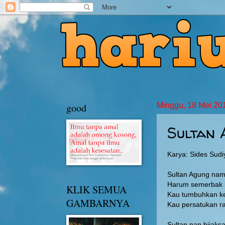
good
Minggu, 18 Mei 20
Sultan 
Karya: Sides Sudi
Sultan Agung na
Harum semerbak k
KLIK SEMUA
Kau tumbuhkan k
GAMBARNYA
Kau persatukan ra
Sultan nan bijaks