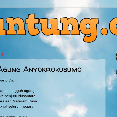
14
Agung Anyokrokusumo
yarto Ds.
mamu sungguh agung
e penjuru Nusantara
erajaan Mataram Raya
kyat seluruh negara
ana jasamu mulia