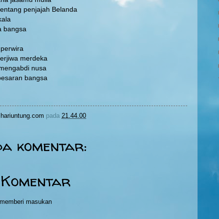
nentang penjajah Belanda
kala
a bangsa
 perwira
berjiwa merdeka
 mengabdi nusa
ebesaran bangsa
hariuntung.com
pada
21.44.00
da komentar:
 Komentar
h memberi masukan