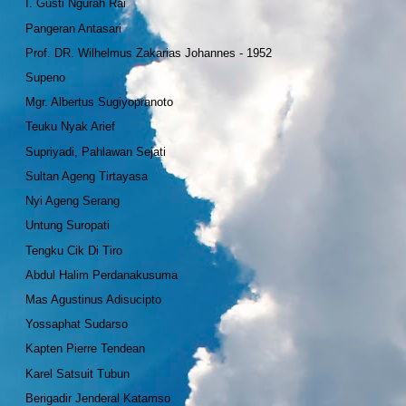
I. Gusti Ngurah Rai
Pangeran Antasari
Prof. DR. Wilhelmus Zakarias Johannes - 1952
Supeno
Mgr. Albertus Sugiyopranoto
Teuku Nyak Arief
Supriyadi, Pahlawan Sejati
Sultan Ageng Tirtayasa
Nyi Ageng Serang
Untung Suropati
Tengku Cik Di Tiro
Abdul Halim Perdanakusuma
Mas Agustinus Adisucipto
Yossaphat Sudarso
Kapten Pierre Tendean
Karel Satsuit Tubun
Berigadir Jenderal Katamso