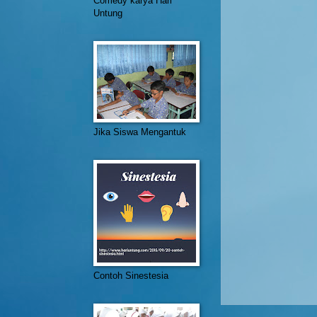
Comedy karya Hari
Untung
Jika Siswa Mengantuk
Contoh Sinestesia