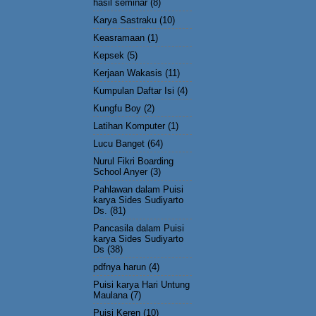
hasil seminar
(8)
Karya Sastraku
(10)
Keasramaan
(1)
Kepsek
(5)
Kerjaan Wakasis
(11)
Kumpulan Daftar Isi
(4)
Kungfu Boy
(2)
Latihan Komputer
(1)
Lucu Banget
(64)
Nurul Fikri Boarding
School Anyer
(3)
Pahlawan dalam Puisi
karya Sides Sudiyarto
Ds.
(81)
Pancasila dalam Puisi
karya Sides Sudiyarto
Ds
(38)
pdfnya harun
(4)
Puisi karya Hari Untung
Maulana
(7)
Puisi Keren
(10)