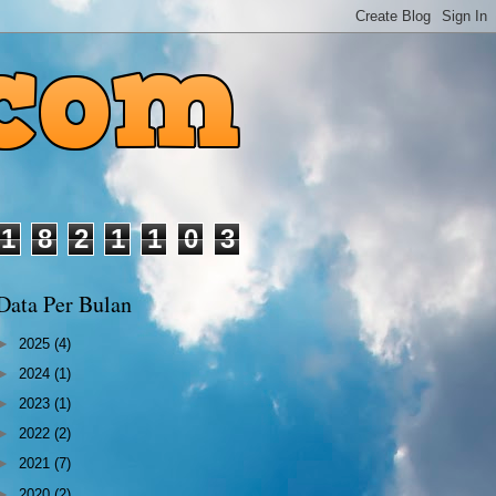
1
8
2
1
1
0
3
Data Per Bulan
►
2025
(4)
►
2024
(1)
►
2023
(1)
►
2022
(2)
►
2021
(7)
►
2020
(2)