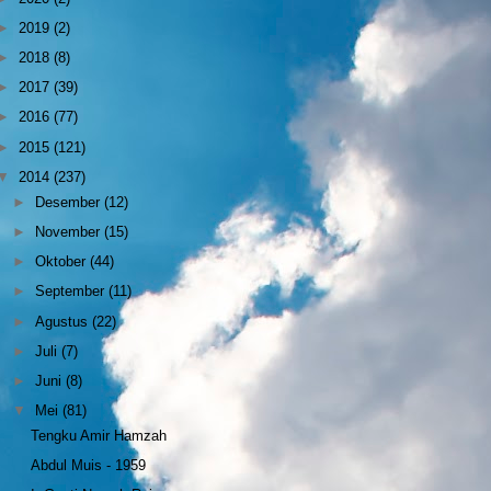
►
2019
(2)
►
2018
(8)
►
2017
(39)
►
2016
(77)
►
2015
(121)
▼
2014
(237)
►
Desember
(12)
►
November
(15)
►
Oktober
(44)
►
September
(11)
►
Agustus
(22)
►
Juli
(7)
►
Juni
(8)
▼
Mei
(81)
Tengku Amir Hamzah
Abdul Muis - 1959