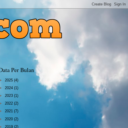
Data Per Bulan
►
2025
(4)
►
2024
(1)
►
2023
(1)
►
2022
(2)
►
2021
(7)
►
2020
(2)
►
2019
(2)