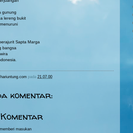
perjuangan
a gunung
a lereng bukit
 menuruni
perajurit Sapta Marga
g bangsa
wira
donesia.
hariuntung.com
pada
21.07.00
da komentar:
 Komentar
h memberi masukan