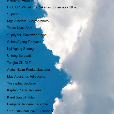
Pangeran Antasari
Prof. DR. Wilhelmus Zakarias Johannes - 1952
Supeno
Mgr. Albertus Sugiyopranoto
Teuku Nyak Arief
Supriyadi, Pahlawan Sejati
Sultan Ageng Tirtayasa
Nyi Ageng Serang
Untung Suropati
Tengku Cik Di Tiro
Abdul Halim Perdanakusuma
Mas Agustinus Adisucipto
Yossaphat Sudarso
Kapten Pierre Tendean
Karel Satsuit Tubun
Berigadir Jenderal Katamso
Sri Susuhunan Paku Buwono VI