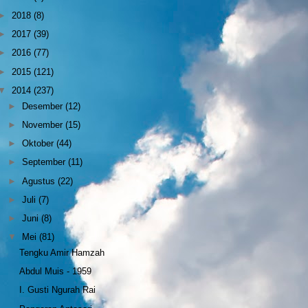
►
2018
(8)
►
2017
(39)
►
2016
(77)
►
2015
(121)
▼
2014
(237)
►
Desember
(12)
►
November
(15)
►
Oktober
(44)
►
September
(11)
►
Agustus
(22)
►
Juli
(7)
►
Juni
(8)
▼
Mei
(81)
Tengku Amir Hamzah
Abdul Muis - 1959
I. Gusti Ngurah Rai