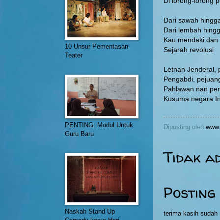
Di lorong-lorong 
Dari sawah hingg
Dari lembah hingg
Kau mendaki dan
10 Unsur Pementasan
Sejarah revolusi
Teater
Letnan Jenderal, 
Pengabdi, pejuan
Pahlawan nan per
Kusuma negara In
PENTING: Modul Untuk
Diposting oleh
www.
Guru Baru
Tidak a
Posting
Naskah Stand Up
terima kasih suda