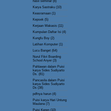
hasil seminar
(8)
Karya Sastraku
(10)
Keasramaan
(1)
Kepsek
(5)
Kerjaan Wakasis
(11)
Kumpulan Daftar Isi
(4)
Kungfu Boy
(2)
Latihan Komputer
(1)
Lucu Banget
(64)
Nurul Fikri Boarding
School Anyer
(3)
Pahlawan dalam Puisi
karya Sides Sudiyarto
Ds.
(81)
Pancasila dalam Puisi
karya Sides Sudiyarto
Ds
(38)
pdfnya harun
(4)
Puisi karya Hari Untung
Maulana
(7)
Puisi Keren
(10)