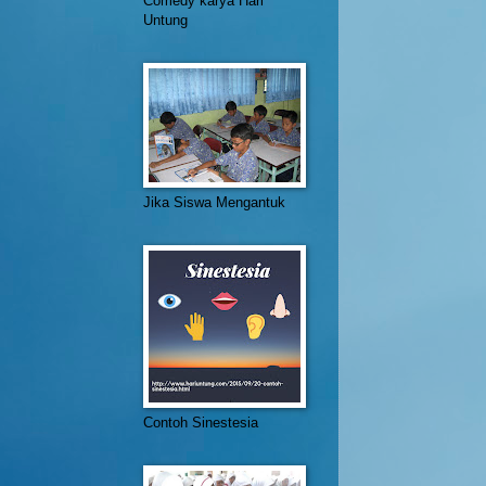
Comedy karya Hari
Untung
Jika Siswa Mengantuk
Contoh Sinestesia