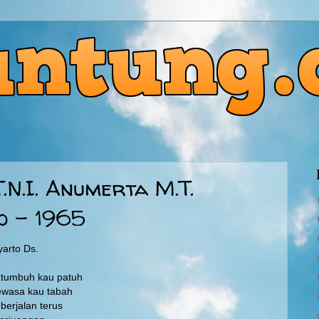
.N.I. Anumerta M.T.
o - 1965
yarto Ds.
i tumbuh kau patuh
dewasa kau tabah
berjalan terus