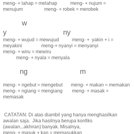
meng- + lahap = melahap meng- + nujum =
menujum meng- + robek = merobek
w
y ny
meng- + wujud = mewujud meng- + yakin + i =
meyakini meng-+ nyanyi = menyanyi
meng- + wiru = mewiru
meng- + nyala = menyala
ng m
meng- + ngebut = mengebut meng- + makan = memakan
meng- + ngiang = mengiang meng- + masak =
memasak
CATATAN: Di atas diambil yang hanya menghasilkan
awalan saja. Jika hasilnya berupa konfiks
(awalan...akhiran) banyak. Misalnya,
meng- + masuk + kan = memasukkan