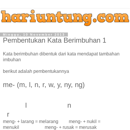
Minggu, 10 November 2013
Pembentukan Kata Berimbuhan 1
Kata berimbuhan dibentuk dari kata mendapat tambahan
imbuhan
berikut adalah pembentukannya
me- (m, l, n, r, w, y, ny, ng)
l n
r
meng- + larang = melarang meng- + nukil =
menukil meng- + rusak = merusak