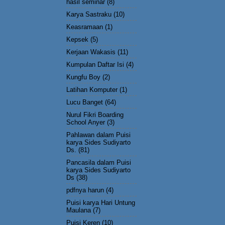
hasil seminar
(8)
Karya Sastraku
(10)
Keasramaan
(1)
Kepsek
(5)
Kerjaan Wakasis
(11)
Kumpulan Daftar Isi
(4)
Kungfu Boy
(2)
Latihan Komputer
(1)
Lucu Banget
(64)
Nurul Fikri Boarding
School Anyer
(3)
Pahlawan dalam Puisi
karya Sides Sudiyarto
Ds.
(81)
Pancasila dalam Puisi
karya Sides Sudiyarto
Ds
(38)
pdfnya harun
(4)
Puisi karya Hari Untung
Maulana
(7)
Puisi Keren
(10)