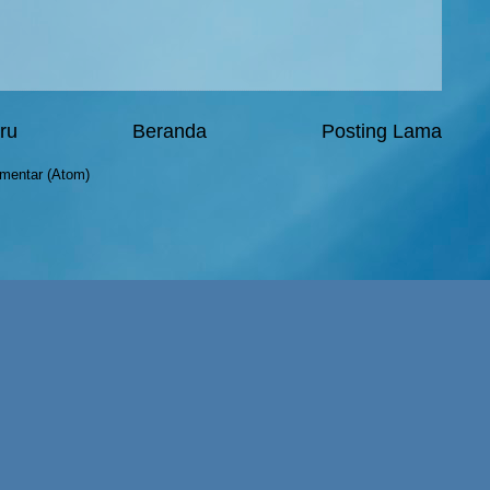
ru
Beranda
Posting Lama
mentar (Atom)