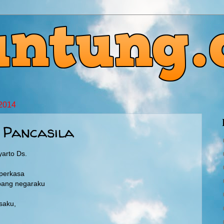
 2014
 Pancasila
yarto Ds.
 perkasa
bang negaraku
saku,