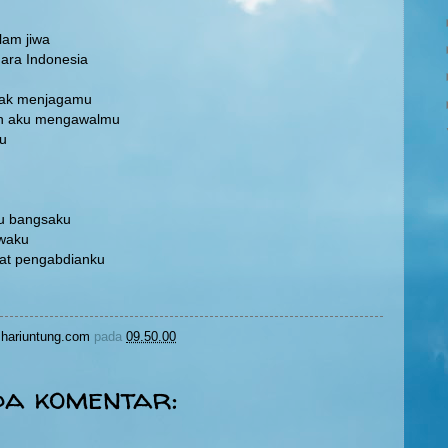
lam jiwa
ara Indonesia
 ak menjagamu
ah aku mengawalmu
u
u bangsaku
iwaku
at pengabdianku
hariuntung.com
pada
09.50.00
da komentar: