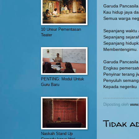
Garuda Pancasila
Kau hidup jaya da
Semua warga neg
10 Unsur Pementasan
Sepanjang waktu
Teater
Sepanjang sejar
Sepanjang hidupk
Membentengimu.
Garuda Pancasila
Engkau pemersat
Penyinar terang j
PENTING: Modul Untuk
Penyuluh semang
Guru Baru
Kepada negeriku
Diposting oleh
www.
Tidak a
Naskah Stand Up