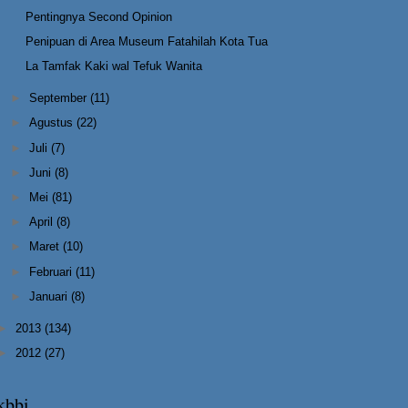
Pentingnya Second Opinion
Penipuan di Area Museum Fatahilah Kota Tua
La Tamfak Kaki wal Tefuk Wanita
►
September
(11)
►
Agustus
(22)
►
Juli
(7)
►
Juni
(8)
►
Mei
(81)
►
April
(8)
►
Maret
(10)
►
Februari
(11)
►
Januari
(8)
►
2013
(134)
►
2012
(27)
kbbi