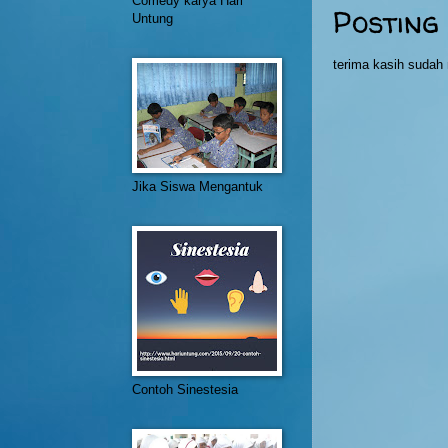
Comedy karya Hari
Posting
Untung
terima kasih suda
Jika Siswa Mengantuk
Contoh Sinestesia