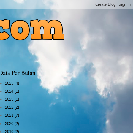
Data Per Bulan
►
2025
(4)
►
2024
(1)
►
2023
(1)
►
2022
(2)
►
2021
(7)
►
2020
(2)
►
2019
(2)