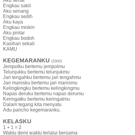
Aku sehat
Engkau sakit
Aku senang
Engkau sedih
Aku kaya
Engkau miskin
Aku pintar
Engkau bodoh
Kasihan sekali
KAMU
KEGEMARANKU
(2000)
Jempolku bertemu jempolmu
Telunjukku bertemu telunjukmu
Jari tengahku bertemu jari tengahmu
Jari manisku bertemu jari manismu
Kelingkingku bertemu kelingkingmu
Napas deruku bertemu napas derumu
Keringatku bertemu keringatmu
Dalam tegang kita menyatu
Adu pancho kegemaranku.
KELASKU
1 + 1 = 2
Waktu demi waktu terlalui bersama