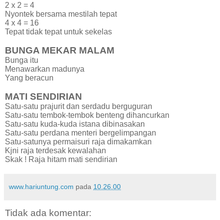
2 x 2 = 4
Nyontek bersama mestilah tepat
4 x 4 = 16
Tepat tidak tepat untuk sekelas
BUNGA MEKAR MALAM
Bunga itu
Menawarkan madunya
Yang beracun
MATI SENDIRIAN
Satu-satu prajurit dan serdadu berguguran
Satu-satu tembok-tembok benteng dihancurkan
Satu-satu kuda-kuda istana dibinasakan
Satu-satu perdana menteri bergelimpangan
Satu-satunya permaisuri raja dimakamkan
Kjni raja terdesak kewalahan
Skak ! Raja hitam mati sendirian
www.hariuntung.com
pada
10.26.00
Tidak ada komentar: