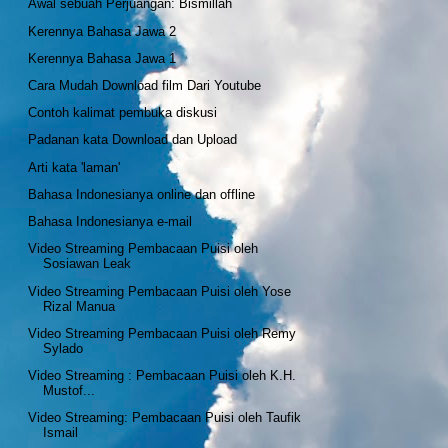
Awal sebuah Perjuangan: Bismillah
Kerennya Bahasa Jawa 2
Kerennya Bahasa Jawa 1
Cara Mudah Download film Dari Youtube
Contoh kalimat pembuka diskusi
Padanan kata Download dan Upload
Arti kata 'laman'
Bahasa Indonesianya online dan offline
Bahasa Indonesianya e-mail
Video Streaming Pembacaan Puisi oleh
Sosiawan Leak
Video Streaming Pembacaan Puisi oleh Yose
Rizal Manua
Video Streaming Pembacaan Puisi oleh Remy
Sylado
Video Streaming : Pembacaan Puisi oleh K.H.
Mustof...
Video Streaming: Pembacaan Puisi oleh Taufik
Ismail