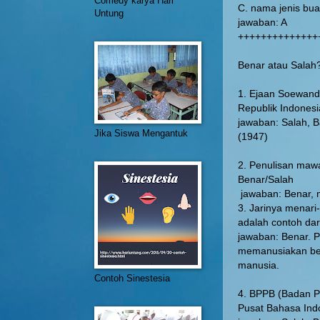
Comedy karya Hari
C. nama jenis bu
Untung
jawaban: A
++++++++++++++
Benar atau Salah
1. Ejaan Soewand
Republik Indones
jawaban: Salah, 
Jika Siswa Mengantuk
(1947)
2. Penulisan mawa
Benar/Salah
jawaban: Benar, m
3. Jarinya menari
adalah contoh dar
jawaban: Benar. P
memanusiakan bend
manusia.
Contoh Sinestesia
4. BPPB (Badan P
Pusat Bahasa Indo