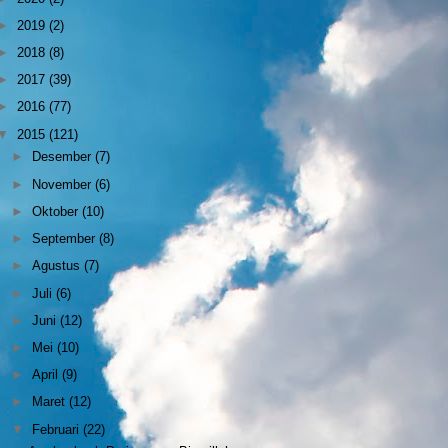
►
2019
(2)
►
2018
(8)
►
2017
(39)
►
2016
(77)
▼
2015
(121)
►
Desember
(7)
►
November
(6)
►
Oktober
(10)
►
September
(8)
►
Agustus
(7)
►
Juli
(6)
►
Juni
(12)
►
Mei
(10)
►
April
(9)
►
Maret
(12)
▼
Februari
(22)