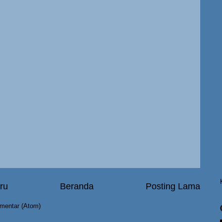
ru
Beranda
Posting Lama
mentar (Atom)