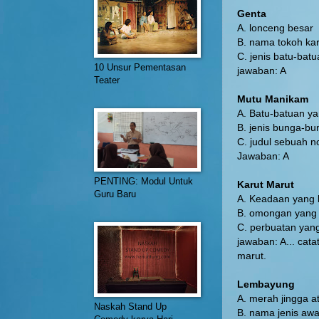
Genta
A. lonceng besar
B. nama tokoh ka
C. jenis batu-bat
10 Unsur Pementasan
jawaban: A
Teater
Mutu Manikam
A. Batu-batuan ya
B. jenis bunga-b
C. judul sebuah n
Jawaban: A
PENTING: Modul Untuk
Karut Marut
Guru Baru
A. Keadaan yang
B. omongan yang
C. perbuatan yang
jawaban: A... cat
marut.
Lembayung
A. merah jingga a
Naskah Stand Up
B. nama jenis aw