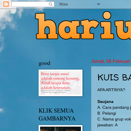
good
Jumat, 06 Februari
KUIS B
APA ARTINYA?
Saujana
A. Cara pandang j
KLIK SEMUA
B. Pelangi
GAMBARNYA
C. Nama grup vok
jawaban: A