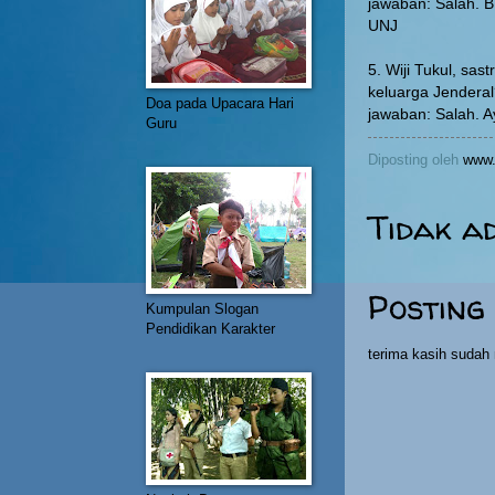
jawaban: Salah. B
UNJ
5. Wiji Tukul, sas
keluarga Jendera
Doa pada Upacara Hari
jawaban: Salah. A
Guru
Diposting oleh
www.
Tidak a
Posting
Kumpulan Slogan
Pendidikan Karakter
terima kasih suda