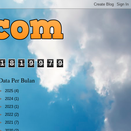
1
8
1
9
9
7
9
Data Per Bulan
►
2025
(4)
►
2024
(1)
►
2023
(1)
►
2022
(2)
►
2021
(7)
►
2020
(2)