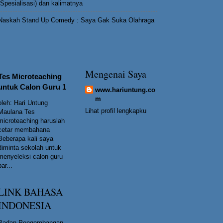
(Spesialisasi) dan kalimatnya
Naskah Stand Up Comedy : Saya Gak Suka Olahraga
Mengenai Saya
Tes Microteaching
untuk Calon Guru 1
www.hariuntung.co
m
oleh: Hari Untung
Lihat profil lengkapku
Maulana Tes
microteaching haruslah
cetar membahana
Beberapa kali saya
diminta sekolah untuk
menyeleksi calon guru
bar...
LINK BAHASA
INDONESIA
Badan Pengembangan