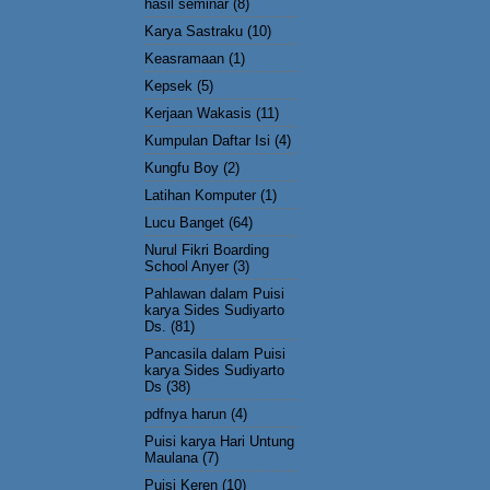
hasil seminar
(8)
Karya Sastraku
(10)
Keasramaan
(1)
Kepsek
(5)
Kerjaan Wakasis
(11)
Kumpulan Daftar Isi
(4)
Kungfu Boy
(2)
Latihan Komputer
(1)
Lucu Banget
(64)
Nurul Fikri Boarding
School Anyer
(3)
Pahlawan dalam Puisi
karya Sides Sudiyarto
Ds.
(81)
Pancasila dalam Puisi
karya Sides Sudiyarto
Ds
(38)
pdfnya harun
(4)
Puisi karya Hari Untung
Maulana
(7)
Puisi Keren
(10)