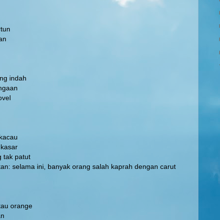
rtun
uan
ng indah
ungaan
ovel
 kacau
 kasar
 tak patut
atan: selama ini, banyak orang salah kaprah dengan carut
tau orange
an