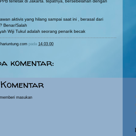
PPB terletak di Jakarta. tepatnya, bersebelahan dengan
trawan aktivis yang hilang sampai saat ini , berasal dari
l? Benar/Salah
yah Wiji Tukul adalah seorang penarik becak
hariuntung.com
pada
14.03.00
da komentar:
 Komentar
h memberi masukan