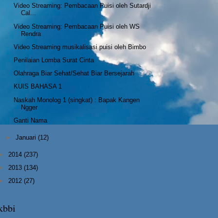
Video Streaming: Pembacaan Puisi oleh Sutardji
Cal...
Video Streaming: Pembacaan Puisi oleh WS
Rendra
Video Streaming musikalisasi puisi oleh Bimbo
Penilaian Lomba Surat Cinta
Olahraga Biar Sehat/Sehat Biar Bersejarah
KUIS BAHASA 1
Naskah Monolog 1 (singkat) : Bapak Kangen
Ngger
Ganti Nama
►
Januari
(12)
►
2014
(237)
►
2013
(134)
►
2012
(27)
kbbi