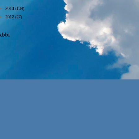
►
2013
(134)
►
2012
(27)
kbbi