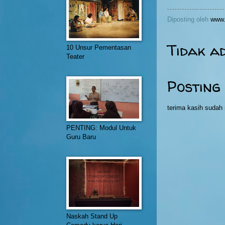
Diposting oleh
www.
Tidak a
10 Unsur Pementasan
Teater
Posting
terima kasih suda
PENTING: Modul Untuk
Guru Baru
Naskah Stand Up