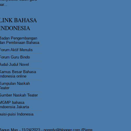
bar...
LINK BAHASA
INDONESIA
Badan Pengembangan
dan Pembinaan Bahasa
Forum Aktif Menulis
Forum Guru Bindo
Judul-Judul Novel
Kamus Besar Bahasa
Indonesia online
Kumpulan Naskah
Teater
Sumber Naskah Teater
MGMP bahasa
Indoensia Jakarta
puisi-puisi Indonesia
Bagus Mas
- 11/24/2023
- noreply@blogger.com (Pierre