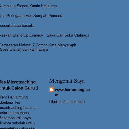
Kumpulan Slogan Kantin Kejujuran
Doa Peringatan Hari Sumpah Pemuda
berserta atau beserta
Naskah Stand Up Comedy : Saya Gak Suka Olahraga
Pergeseran Makna: 7 Contoh Kata Menyempit
(Spesialisasi) dan kalimatnya
Mengenai Saya
Tes Microteaching
untuk Calon Guru 1
www.hariuntung.co
m
oleh: Hari Untung
Lihat profil lengkapku
Maulana Tes
microteaching haruslah
cetar membahana
Beberapa kali saya
diminta sekolah untuk
menyeleksi calon guru