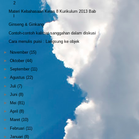
2
Materi Kebahasaan Kelas 8 Kurikulum 2013 Bab
I
Ginseng & Ginkang
Contoh-contoh kalimat sanggahan dalam diskusi
Cara menulis puisi : Langsung ke objek
►
November
(15)
►
Oktober
(44)
►
September
(11)
►
Agustus
(22)
►
Juli
(7)
►
Juni
(8)
►
Mei
(81)
►
April
(8)
►
Maret
(10)
►
Februari
(11)
►
Januari
(8)