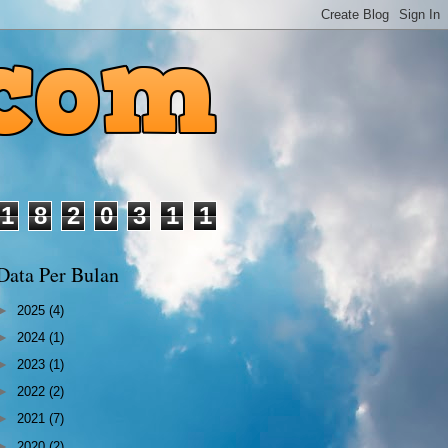
1
8
2
0
3
1
1
Data Per Bulan
►
2025
(4)
►
2024
(1)
►
2023
(1)
►
2022
(2)
►
2021
(7)
►
2020
(2)