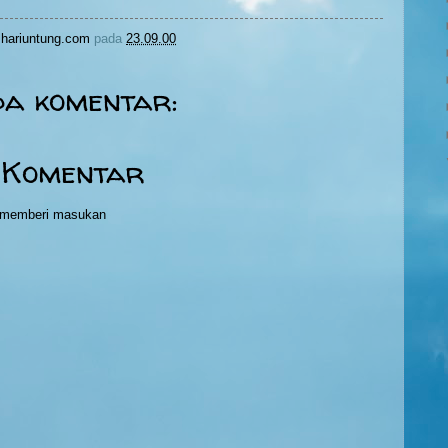
hariuntung.com
pada
23.09.00
da komentar:
 Komentar
h memberi masukan