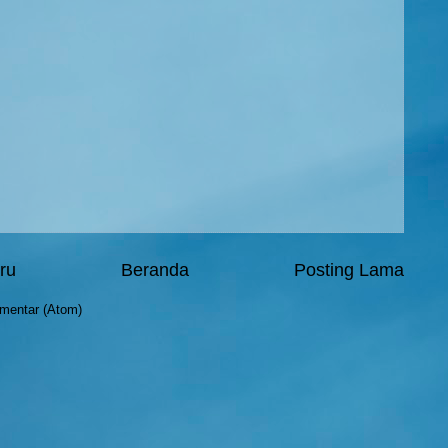
ru
Beranda
Posting Lama
mentar (Atom)