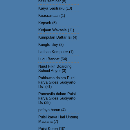
hasil seminar
(8)
Karya Sastraku
(10)
Keasramaan
(1)
Kepsek
(5)
Kerjaan Wakasis
(11)
Kumpulan Daftar Isi
(4)
Kungfu Boy
(2)
Latihan Komputer
(1)
Lucu Banget
(64)
Nurul Fikri Boarding
School Anyer
(3)
Pahlawan dalam Puisi
karya Sides Sudiyarto
Ds.
(81)
Pancasila dalam Puisi
karya Sides Sudiyarto
Ds
(38)
pdfnya harun
(4)
Puisi karya Hari Untung
Maulana
(7)
Puisi Keren
(10)