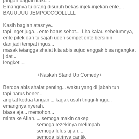
jangan bagian kaki....
Emangnya tu orang disuruh bekas injek-injekan ente....
BAUUUUU JEMPOOOOOLLLLL
Kasih bagian atasnye...
tapi inget juga... ente harus sehat.... Lha kalau sebelumnya,
ente pilek dan tu sajah udeh sempet ente bersinin
dan jadi tempat ingus...
masak tetangga shalat kita abis sujud enggak bisa ngangkat
jidat...
lengket.....
+Naskah Stand Up Comedy+
Berdoa abis shalat penting... waktu yang diijabah tuh
tapi harus bener...
angkat kedua tangan.... kagak usah tinggi-tinggi...
emangnya nyerah.
biasa aja... memohon...
minta ke Allah..... semoga makin cakep
semoga rezekinya melimpah
semoga lulus ujian....
semoga istrinya cantik