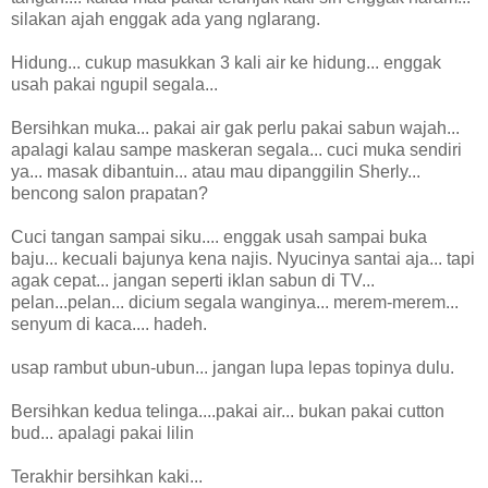
silakan ajah enggak ada yang nglarang.
Hidung... cukup masukkan 3 kali air ke hidung... enggak
usah pakai ngupil segala...
Bersihkan muka... pakai air gak perlu pakai sabun wajah...
apalagi kalau sampe maskeran segala... cuci muka sendiri
ya... masak dibantuin... atau mau dipanggilin Sherly...
bencong salon prapatan?
Cuci tangan sampai siku.... enggak usah sampai buka
baju... kecuali bajunya kena najis. Nyucinya santai aja... tapi
agak cepat... jangan seperti iklan sabun di TV...
pelan...pelan... dicium segala wanginya... merem-merem...
senyum di kaca.... hadeh.
usap rambut ubun-ubun... jangan lupa lepas topinya dulu.
Bersihkan kedua telinga....pakai air... bukan pakai cutton
bud... apalagi pakai lilin
Terakhir bersihkan kaki...