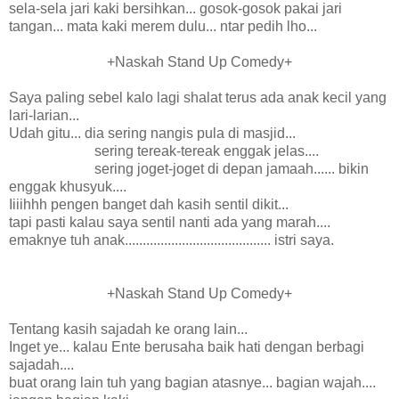
sela-sela jari kaki bersihkan... gosok-gosok pakai jari
tangan... mata kaki merem dulu... ntar pedih lho...
+Naskah Stand Up Comedy+
Saya paling sebel kalo lagi shalat terus ada anak kecil yang
lari-larian...
Udah gitu... dia sering nangis pula di masjid...
sering tereak-tereak enggak jelas....
sering joget-joget di depan jamaah...... bikin
enggak khusyuk....
Iiiihhh pengen banget dah kasih sentil dikit...
tapi pasti kalau saya sentil nanti ada yang marah....
emaknye tuh anak......................................... istri saya.
+Naskah Stand Up Comedy+
Tentang kasih sajadah ke orang lain...
Inget ye... kalau Ente berusaha baik hati dengan berbagi
sajadah....
buat orang lain tuh yang bagian atasnye... bagian wajah....