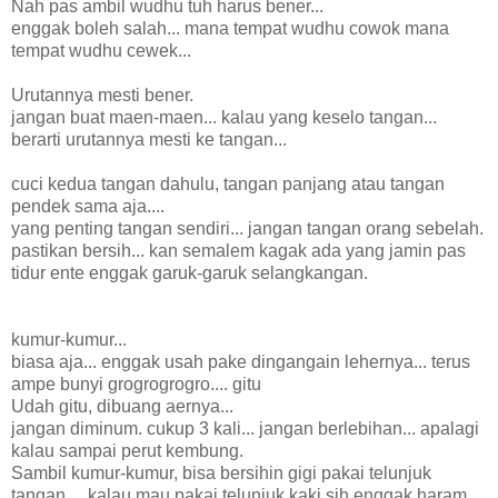
Nah pas ambil wudhu tuh harus bener...
enggak boleh salah... mana tempat wudhu cowok mana
tempat wudhu cewek...
Urutannya mesti bener.
jangan buat maen-maen... kalau yang keselo tangan...
berarti urutannya mesti ke tangan...
cuci kedua tangan dahulu, tangan panjang atau tangan
pendek sama aja....
yang penting tangan sendiri... jangan tangan orang sebelah.
pastikan bersih... kan semalem kagak ada yang jamin pas
tidur ente enggak garuk-garuk selangkangan.
kumur-kumur...
biasa aja... enggak usah pake dingangain lehernya... terus
ampe bunyi grogrogrogro.... gitu
Udah gitu, dibuang aernya...
jangan diminum. cukup 3 kali... jangan berlebihan... apalagi
kalau sampai perut kembung.
Sambil kumur-kumur, bisa bersihin gigi pakai telunjuk
tangan.... kalau mau pakai telunjuk kaki sih enggak haram...