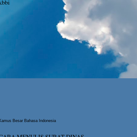
kbbi
Kamus Besar Bahasa Indonesia
CARA MENULIS SURAT DINAS