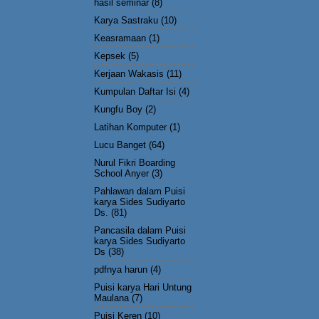
hasil seminar
(8)
Karya Sastraku
(10)
Keasramaan
(1)
Kepsek
(5)
Kerjaan Wakasis
(11)
Kumpulan Daftar Isi
(4)
Kungfu Boy
(2)
Latihan Komputer
(1)
Lucu Banget
(64)
Nurul Fikri Boarding
School Anyer
(3)
Pahlawan dalam Puisi
karya Sides Sudiyarto
Ds.
(81)
Pancasila dalam Puisi
karya Sides Sudiyarto
Ds
(38)
pdfnya harun
(4)
Puisi karya Hari Untung
Maulana
(7)
Puisi Keren
(10)