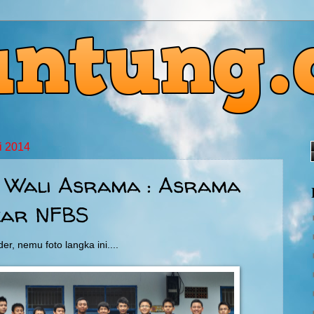
i 2014
 Wali Asrama : Asrama
kar NFBS
er, nemu foto langka ini....