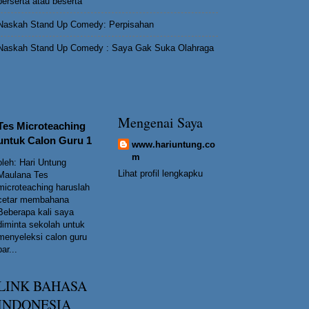
berserta atau beserta
Naskah Stand Up Comedy: Perpisahan
Naskah Stand Up Comedy : Saya Gak Suka Olahraga
Mengenai Saya
Tes Microteaching
untuk Calon Guru 1
www.hariuntung.co
m
oleh: Hari Untung
Lihat profil lengkapku
Maulana Tes
microteaching haruslah
cetar membahana
Beberapa kali saya
diminta sekolah untuk
menyeleksi calon guru
bar...
LINK BAHASA
INDONESIA