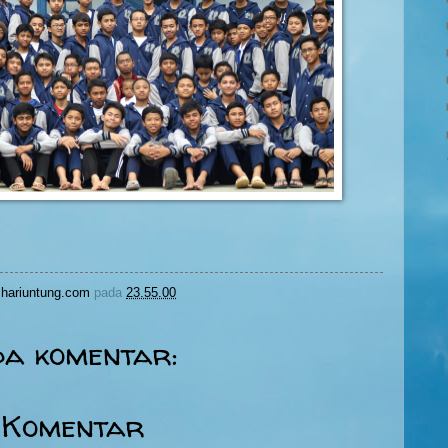
hariuntung.com
pada
23.55.00
da komentar:
 Komentar