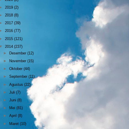
►
2019
(2)
►
2018
(8)
►
2017
(39)
►
2016
(77)
►
2015
(121)
▼
2014
(237)
►
Desember
(12)
►
November
(15)
►
Oktober
(44)
►
September
(11)
►
Agustus
(22)
►
Juli
(7)
►
Juni
(8)
►
Mei
(81)
►
April
(8)
►
Maret
(10)