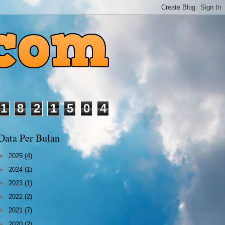
1
8
2
1
5
0
4
Data Per Bulan
►
2025
(4)
►
2024
(1)
►
2023
(1)
►
2022
(2)
►
2021
(7)
►
2020
(2)