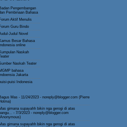
Badan Pengembangan
dan Pembinaan Bahasa
Forum Aktif Menulis
Forum Guru Bindo
Judul-Judul Novel
Kamus Besar Bahasa
Indonesia online
Kumpulan Naskah
Teater
Sumber Naskah Teater
MGMP bahasa
Indoensia Jakarta
puisi-puisi Indonesia
Bagus Mas
- 11/24/2023
- noreply@blogger.com (Pierre
Hotma)
Mas gimana supayahh bikin nga gerogi di atas
pangu...
- 7/3/2023
- noreply@blogger.com
(Anonymous)
Mas gimana supayahh bikin nga gerogi di atas