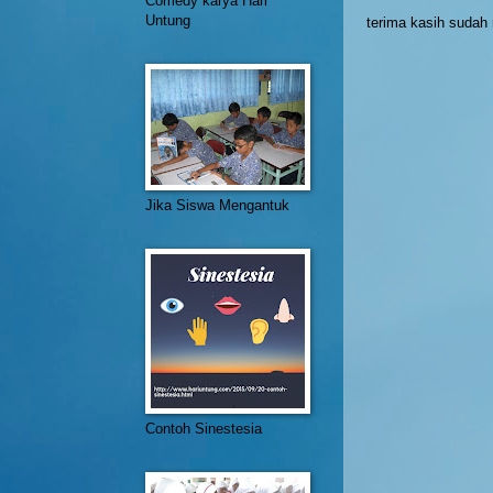
Comedy karya Hari
Untung
terima kasih suda
Jika Siswa Mengantuk
Contoh Sinestesia