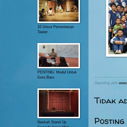
10 Unsur Pementasan
Teater
PENTING: Modul Untuk
Guru Baru
Diposting oleh
www.
Tidak a
Posting
Naskah Stand Up