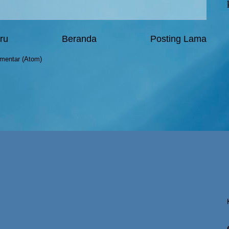
ru
Beranda
Posting Lama
mentar (Atom)