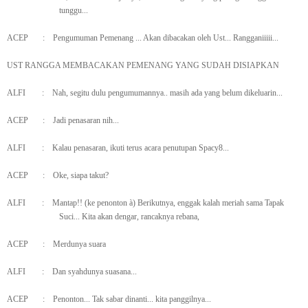
tunggu...
ACEP
:
Pengumuman Pemenang ... Akan dibacakan oleh Ust... Rangganiiiii...
UST RANGGA MEMBACAKAN PEMENANG YANG SUDAH DISIAPKAN
ALFI
:
Nah, segitu dulu pengumumannya.. masih ada yang belum dikeluarin...
ACEP
:
Jadi penasaran nih...
ALFI
:
Kalau penasaran, ikuti terus acara penutupan Spacy8...
ACEP
:
Oke, siapa takut?
ALFI
:
Mantap!! (ke penonton
à
) Berikutnya, enggak kalah meriah sama Tapak
Suci... Kita akan dengar, rancaknya rebana,
ACEP
:
Merdunya suara
ALFI
:
Dan syahdunya suasana...
ACEP
:
Penonton... Tak sabar dinanti... kita panggilnya...