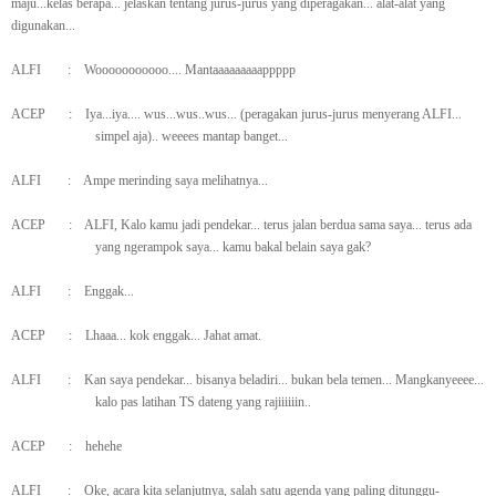
maju...kelas berapa... jelaskan tentang jurus-jurus yang diperagakan... alat-alat yang
digunakan...
ALFI
:
Wooooooooooo.... Mantaaaaaaaaappppp
ACEP
:
Iya...iya.... wus...wus..wus... (peragakan jurus-jurus menyerang ALFI...
simpel aja).. weeees mantap banget...
ALFI
:
Ampe merinding saya melihatnya...
ACEP
:
ALFI, Kalo kamu jadi pendekar... terus jalan berdua sama saya... terus ada
yang ngerampok saya... kamu bakal belain saya gak?
ALFI
:
Enggak...
ACEP
:
Lhaaa... kok enggak... Jahat amat.
ALFI
:
Kan saya pendekar... bisanya beladiri... bukan bela temen... Mangkanyeeee...
kalo pas latihan TS dateng yang rajiiiiiin..
ACEP
:
hehehe
ALFI
:
Oke, acara kita selanjutnya, salah satu agenda yang paling ditunggu-