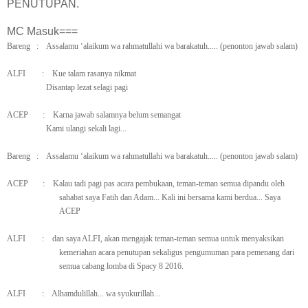
PENUTUPAN.
MC Masuk===
Bareng
:
Assalamu ‘alaikum wa rahmatullahi wa barakatuh..... (penonton jawab salam)
ALFI
:
Kue talam rasanya nikmat
Disantap lezat selagi pagi
ACEP
:
Karna jawab salamnya belum semangat
Kami ulangi sekali lagi...
Bareng
:
Assalamu ‘alaikum wa rahmatullahi wa barakatuh..... (penonton jawab salam)
ACEP
:
Kalau tadi pagi pas acara pembukaan, teman-teman semua dipandu oleh
sahabat saya Fatih dan Adam... Kali ini bersama kami berdua... Saya
ACEP
ALFI
:
dan saya ALFI, akan mengajak teman-teman semua untuk menyaksikan
kemeriahan acara penutupan sekaligus pengumuman para pemenang dari
semua cabang lomba di Spacy 8 2016.
ALFI
:
Alhamdulillah... wa syukurillah...