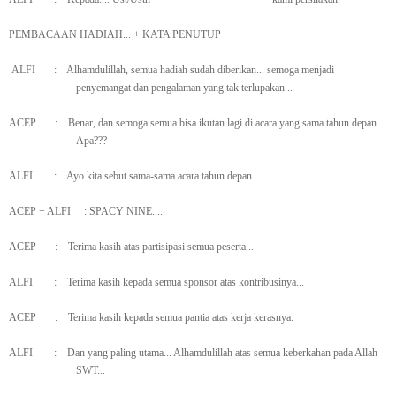
PEMBACAAN HADIAH... + KATA PENUTUP
ALFI
:
Alhamdulillah, semua hadiah sudah diberikan... semoga menjadi
penyemangat dan pengalaman yang tak terlupakan...
ACEP
:
Benar, dan semoga semua bisa ikutan lagi di acara yang sama tahun depan..
Apa???
ALFI
:
Ayo kita sebut sama-sama acara tahun depan....
ACEP + ALFI
: SPACY NINE....
ACEP
:
Terima kasih atas partisipasi semua peserta...
ALFI
:
Terima kasih kepada semua sponsor atas kontribusinya...
ACEP
:
Terima kasih kepada semua pantia atas kerja kerasnya.
ALFI
:
Dan yang paling utama... Alhamdulillah atas semua keberkahan pada Allah
SWT...