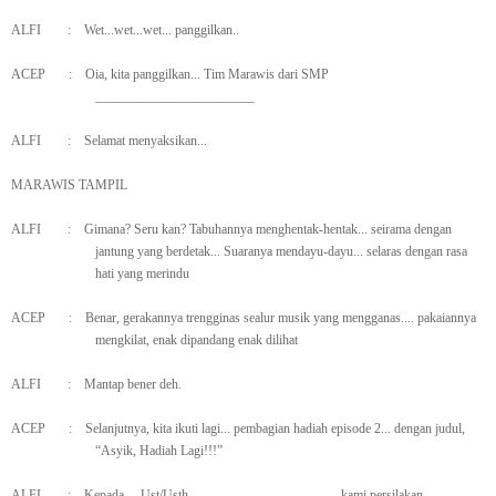
ALFI
:
Wet...wet...wet... panggilkan..
ACEP
:
Oia, kita panggilkan... Tim Marawis dari SMP
________________________
ALFI
:
Selamat menyaksikan...
MARAWIS TAMPIL
ALFI
:
Gimana? Seru kan? Tabuhannya menghentak-hentak... seirama dengan
jantung yang berdetak... Suaranya mendayu-dayu... selaras dengan rasa
hati yang merindu
ACEP
:
Benar, gerakannya trengginas sealur musik yang mengganas.... pakaiannya
mengkilat, enak dipandang enak dilihat
ALFI
:
Mantap bener deh.
ACEP
:
Selanjutnya, kita ikuti lagi... pembagian hadiah episode 2... dengan judul,
“Asyik, Hadiah Lagi!!!”
ALFI
:
Kepada.... Ust/Usth ______________________ kami persilakan.