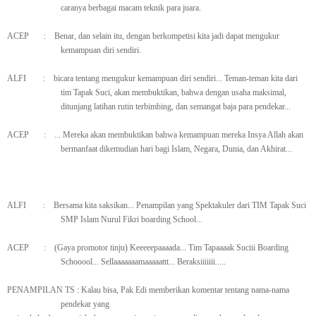
caranya berbagai macam teknik para juara.
ACEP
:
Benar, dan selain itu, dengan berkompetisi kita jadi dapat mengukur
kemampuan diri sendiri.
ALFI
:
bicara tentang mengukur kemampuan diri sendiri... Teman-teman kita dari
tim Tapak Suci, akan membuktikan, bahwa dengan usaha maksimal,
ditunjang latihan rutin terbimbing, dan semangat baja para pendekar...
ACEP
:
... Mereka akan membuktikan bahwa kemampuan mereka Insya Allah akan
bermanfaat dikemudian hari bagi Islam, Negara, Dunia, dan Akhirat...
ALFI
:
Bersama kita saksikan... Penampilan yang Spektakuler dari TIM Tapak Suci
SMP Islam Nurul Fikri boarding School...
ACEP
:
(Gaya promotor tinju) Keeeeepaaaada... Tim Tapaaaak Suciii Boarding
Schooool... Sellaaaaaaamaaaaattt... Beraksiiiiiii.....
PENAMPILAN TS : Kalau bisa, Pak Edi memberikan komentar tentang nama-nama
pendekar yang