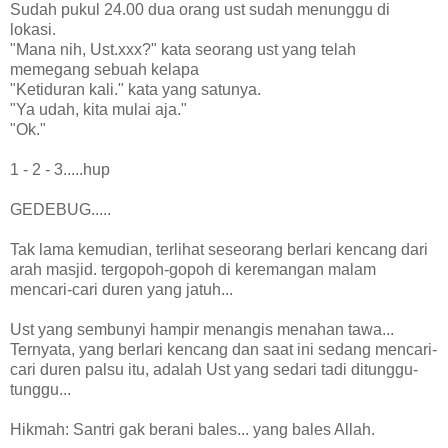
Sudah pukul 24.00 dua orang ust sudah menunggu di
lokasi.
"Mana nih, Ust.xxx?" kata seorang ust yang telah
memegang sebuah kelapa
"Ketiduran kali." kata yang satunya.
"Ya udah, kita mulai aja."
"Ok."
1 - 2 - 3.....hup
GEDEBUG.....
Tak lama kemudian, terlihat seseorang berlari kencang dari
arah masjid. tergopoh-gopoh di keremangan malam
mencari-cari duren yang jatuh...
Ust yang sembunyi hampir menangis menahan tawa...
Ternyata, yang berlari kencang dan saat ini sedang mencari-
cari duren palsu itu, adalah Ust yang sedari tadi ditunggu-
tunggu...
Hikmah: Santri gak berani bales... yang bales Allah.