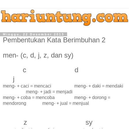
Minggu, 22 Desember 2013
Pembentukan Kata Berimbuhan 2
men- (c, d, j, z, dan sy)
c d
j
meng- + caci = mencaci meng- + daki = mendaki
meng- + jadi = menjadi
meng- + coba = mencoba meng- + dorong =
mendorong meng- + jual = menjual
z sy