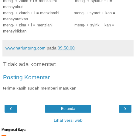
meng-
+
zalim + i = menzalimi meng- + syukur + i =
mensyukuri
meng- + ziarah + i = menziarahi meng- + syarat + kan =
mensyaratkan
meng- + zina + i = menziani meng- + syirik + kan =
mensyirikkan
www.hariuntung.com
pada
09.50.00
Tidak ada komentar:
Posting Komentar
terima kasih sudah memberi masukan
‹
›
Beranda
Lihat versi web
Mengenai Saya