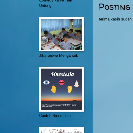
Comedy karya Hari
Posting
Untung
terima kasih suda
Jika Siswa Mengantuk
Contoh Sinestesia