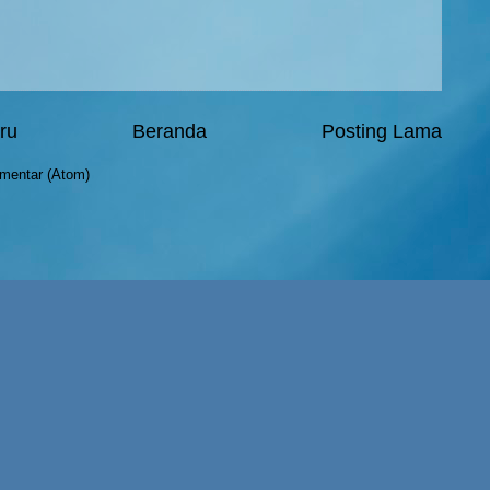
ru
Beranda
Posting Lama
mentar (Atom)