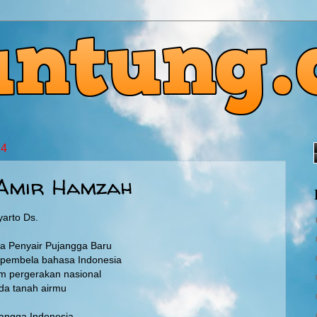
14
 Amir Hamzah
yarto Ds.
a Penyair Pujangga Baru
pembela bahasa Indonesia
am pergerakan nasional
ada tanah airmu
angga Indonesia