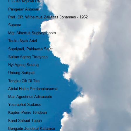
I. Gusti Ngurah Rai
Pangeran Antasari
Prof. DR. Wilhelmus Zakarias Johannes - 1952
Supeno
Mgr. Albertus Sugiyopranoto
Teuku Nyak Arief
Supriyadi, Pahlawan Sejati
Sultan Ageng Tirtayasa
Nyi Ageng Serang
Untung Suropati
Tengku Cik Di Tiro
Abdul Halim Perdanakusuma
Mas Agustinus Adisucipto
Yossaphat Sudarso
Kapten Pierre Tendean
Karel Satsuit Tubun
Berigadir Jenderal Katamso