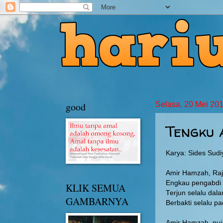
good
Selasa, 20 Mei 20
Tengku
Karya: Sides Sudi
Amir Hamzah, Raj
Engkau pengabdi 
KLIK SEMUA
Terjun selalu dal
GAMBARNYA
Berbakti selalu p
Amir Hamzah, puj