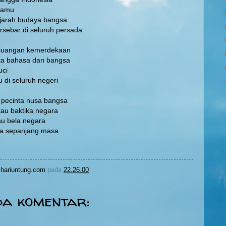
mamu
ejarah budaya bangsa
sebar di seluruh persada
rjuangan kemerdekaan
ta bahasa dan bangsa
uci
di seluruh negeri
pecinta nusa bangsa
au baktika negara
u bela negara
a sepanjang masa
hariuntung.com
pada
22.26.00
da komentar: