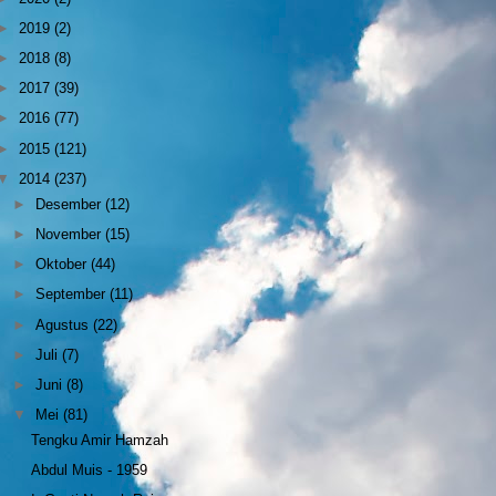
►
2019
(2)
►
2018
(8)
►
2017
(39)
►
2016
(77)
►
2015
(121)
▼
2014
(237)
►
Desember
(12)
►
November
(15)
►
Oktober
(44)
►
September
(11)
►
Agustus
(22)
►
Juli
(7)
►
Juni
(8)
▼
Mei
(81)
Tengku Amir Hamzah
Abdul Muis - 1959