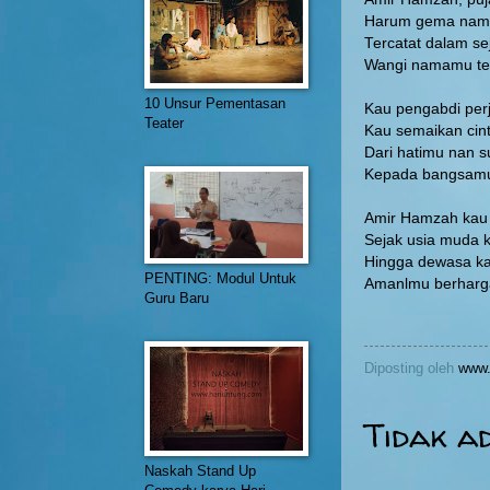
Harum gema na
Tercatat dalam s
Wangi namamu ter
10 Unsur Pementasan
Kau pengabdi pe
Teater
Kau semaikan cin
Dari hatimu nan s
Kepada bangsamu 
Amir Hamzah kau 
Sejak usia muda k
Hingga dewasa ka
PENTING: Modul Untuk
Amanlmu berharg
Guru Baru
Diposting oleh
www.
Tidak a
Naskah Stand Up