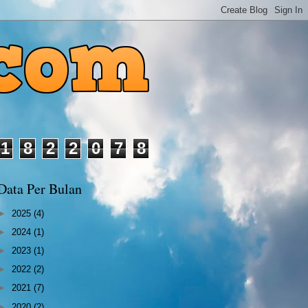
1
8
2
2
0
7
8
Data Per Bulan
►
2025
(4)
►
2024
(1)
►
2023
(1)
►
2022
(2)
►
2021
(7)
►
2020
(2)