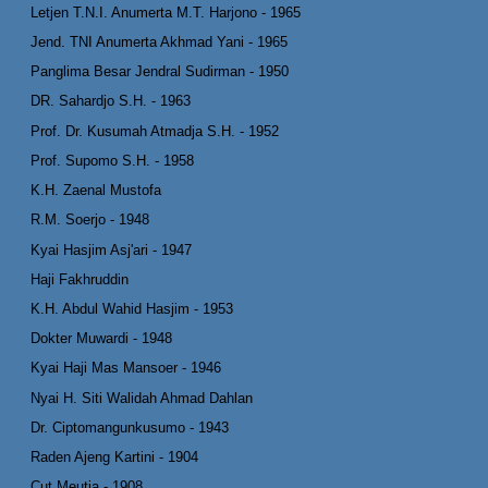
Letjen T.N.I. Anumerta M.T. Harjono - 1965
Jend. TNI Anumerta Akhmad Yani - 1965
Panglima Besar Jendral Sudirman - 1950
DR. Sahardjo S.H. - 1963
Prof. Dr. Kusumah Atmadja S.H. - 1952
Prof. Supomo S.H. - 1958
K.H. Zaenal Mustofa
R.M. Soerjo - 1948
Kyai Hasjim Asj'ari - 1947
Haji Fakhruddin
K.H. Abdul Wahid Hasjim - 1953
Dokter Muwardi - 1948
Kyai Haji Mas Mansoer - 1946
Nyai H. Siti Walidah Ahmad Dahlan
Dr. Ciptomangunkusumo - 1943
Raden Ajeng Kartini - 1904
Cut Meutia - 1908