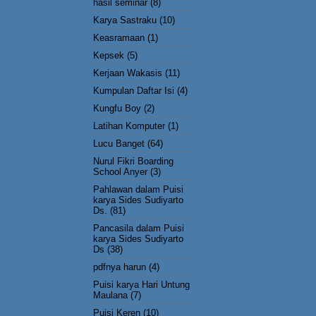
hasil seminar
(8)
Karya Sastraku
(10)
Keasramaan
(1)
Kepsek
(5)
Kerjaan Wakasis
(11)
Kumpulan Daftar Isi
(4)
Kungfu Boy
(2)
Latihan Komputer
(1)
Lucu Banget
(64)
Nurul Fikri Boarding
School Anyer
(3)
Pahlawan dalam Puisi
karya Sides Sudiyarto
Ds.
(81)
Pancasila dalam Puisi
karya Sides Sudiyarto
Ds
(38)
pdfnya harun
(4)
Puisi karya Hari Untung
Maulana
(7)
Puisi Keren
(10)