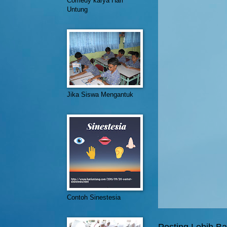
Comedy karya Hari
Untung
Jika Siswa Mengantuk
Contoh Sinestesia
Posting Lebih Ba