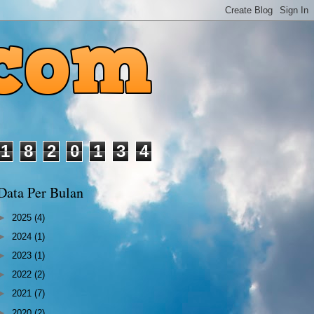
1
8
2
0
1
3
4
Data Per Bulan
►
2025
(4)
►
2024
(1)
►
2023
(1)
►
2022
(2)
►
2021
(7)
►
2020
(2)