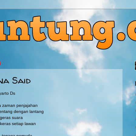
4
na Said
yarto Ds
a zaman penjajahan
entang dengan lantang
geras suara
eras setiap lawan
a-tenaga pemuda