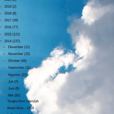
►
2019
(2)
►
2018
(8)
►
2017
(39)
►
2016
(77)
►
2015
(121)
▼
2014
(237)
►
Desember
(12)
►
November
(15)
►
Oktober
(44)
►
September
(11)
►
Agustus
(22)
►
Juli
(7)
►
Juni
(8)
▼
Mei
(81)
Tengku Amir Hamzah
Abdul Muis - 1959