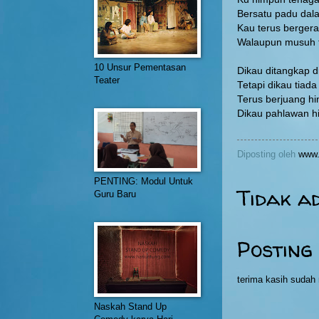
Bersatu padu dal
Kau terus bergera
Walaupun musuh 
10 Unsur Pementasan
Dikau ditangkap d
Teater
Tetapi dikau tiad
Terus berjuang hi
Dikau pahlawan hi
Diposting oleh
www.
PENTING: Modul Untuk
Tidak a
Guru Baru
Posting
terima kasih suda
Naskah Stand Up