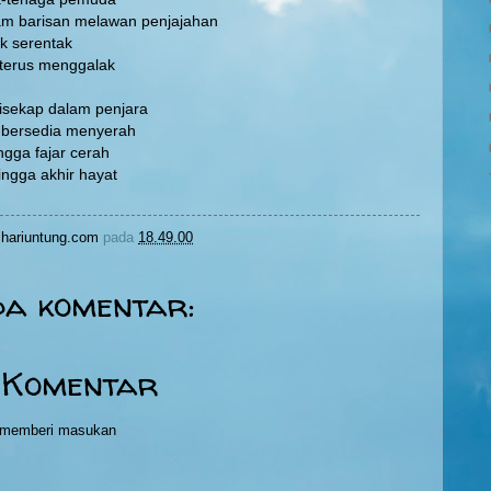
am barisan melawan penjajahan
k serentak
terus menggalak
isekap dalam penjara
a bersedia menyerah
ngga fajar cerah
ngga akhir hayat
hariuntung.com
pada
18.49.00
da komentar:
 Komentar
h memberi masukan