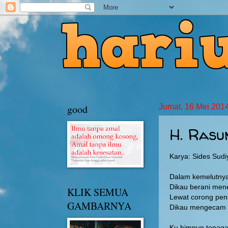
good
Jumat, 16 Mei 201
H. Rasu
Karya: Sides Sudi
Dalam kemelutny
Dikau berani men
KLIK SEMUA
Lewat corong pen
GAMBARNYA
Dikau mengecam k
Ku himpun tenag