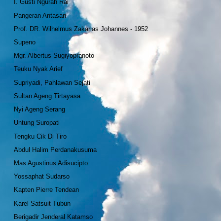
I. Gusti Ngurah Rai
Pangeran Antasari
Prof. DR. Wilhelmus Zakarias Johannes - 1952
Supeno
Mgr. Albertus Sugiyopranoto
Teuku Nyak Arief
Supriyadi, Pahlawan Sejati
Sultan Ageng Tirtayasa
Nyi Ageng Serang
Untung Suropati
Tengku Cik Di Tiro
Abdul Halim Perdanakusuma
Mas Agustinus Adisucipto
Yossaphat Sudarso
Kapten Pierre Tendean
Karel Satsuit Tubun
Berigadir Jenderal Katamso