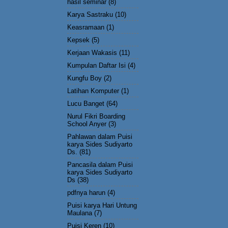
hasil seminar
(8)
Karya Sastraku
(10)
Keasramaan
(1)
Kepsek
(5)
Kerjaan Wakasis
(11)
Kumpulan Daftar Isi
(4)
Kungfu Boy
(2)
Latihan Komputer
(1)
Lucu Banget
(64)
Nurul Fikri Boarding
School Anyer
(3)
Pahlawan dalam Puisi
karya Sides Sudiyarto
Ds.
(81)
Pancasila dalam Puisi
karya Sides Sudiyarto
Ds
(38)
pdfnya harun
(4)
Puisi karya Hari Untung
Maulana
(7)
Puisi Keren
(10)