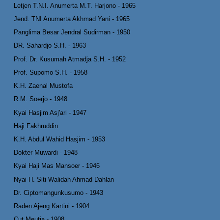
Letjen T.N.I. Anumerta M.T. Harjono - 1965
Jend. TNI Anumerta Akhmad Yani - 1965
Panglima Besar Jendral Sudirman - 1950
DR. Sahardjo S.H. - 1963
Prof. Dr. Kusumah Atmadja S.H. - 1952
Prof. Supomo S.H. - 1958
K.H. Zaenal Mustofa
R.M. Soerjo - 1948
Kyai Hasjim Asj'ari - 1947
Haji Fakhruddin
K.H. Abdul Wahid Hasjim - 1953
Dokter Muwardi - 1948
Kyai Haji Mas Mansoer - 1946
Nyai H. Siti Walidah Ahmad Dahlan
Dr. Ciptomangunkusumo - 1943
Raden Ajeng Kartini - 1904
Cut Meutia - 1908