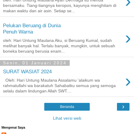
›
oleh: Hari Untung Maulana Ayah Dermaga itu menua
bersamaku. Tiang-tiangnya keropos, kayunya menghitam di
makan waktu dan air asin. Setiap se...
Pelukan Beruang di Dunia
›
Penuh Warna
oleh: Hari Untung Maulana Aku, si Beruang Kumal, sudah
melihat banyak hal. Terlalu banyak, mungkin, untuk sebuah
boneka beruang berusia enam...
Senin, 01 Januari 2024
SURAT WASIAT 2024
›
Oleh: Hari Untung Maulana Assalamu 'alaikum wa
rahmatullahi wa barakatuh Sahabatku semua yang semoga
selalu dalam lindungan Allah SWT....
›
Beranda
Lihat versi web
Mengenai Saya