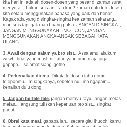
kita hari ini adalah dosen-dosen yang besar di zaman surat
menyurat... bukan sms-an. Tau kan? zaman dulu tuh, dosen
kita selalu menggunakan bahasa yang baik dan benar.
Kagak ada yang disingkat-singkat kea zaman sekarang....
mau sms tapi gak mau buang pulsa. JANGAN DISINGKAT,
JANGAN MENGGUNAKAN EMOTICON, JANGAN
MENGGUNAKAN ANGKA-ANGAK SEBAGAI KATA
ULANG.
3. Awali dengan salam ya bro sist.
.. Assalamu 'alaikum
wr.wb. buat yang muslim... atau yang umum aja juga
gapapa... 'selamat siang' getho
4. Perkenalkan dirimu
. Dikata tu dosen tahu nomor
teleponmu... muangkanya, sebelon nuli mo ngapain...
kenalian dulu dong.
5. Jangan bertele-tele
, jangan merayu-rayu, jangan melas-
melas... langsung tuliskan keperluan bro sist... singkat
padat.
6. Obral kata maaf
, gapapa lah... secara gitu lhuoch, kamu
kan udah ngeganggu tu dosen. Selain juga sih untuk