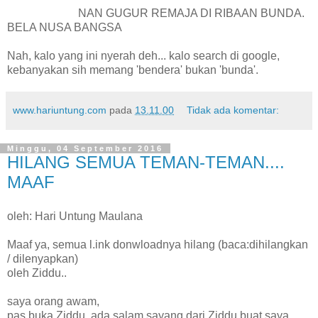
NAN GUGUR REMAJA DI RIBAAN BUNDA.
BELA NUSA BANGSA
Nah, kalo yang ini nyerah deh... kalo search di google,
kebanyakan sih memang 'bendera' bukan 'bunda'.
www.hariuntung.com
pada
13.11.00
Tidak ada komentar:
Minggu, 04 September 2016
HILANG SEMUA TEMAN-TEMAN....
MAAF
oleh: Hari Untung Maulana
Maaf ya, semua l.ink donwloadnya hilang (baca:dihilangkan
/ dilenyapkan)
oleh Ziddu..
saya orang awam,
pas buka Ziddu, ada salam sayang dari Ziddu buat saya