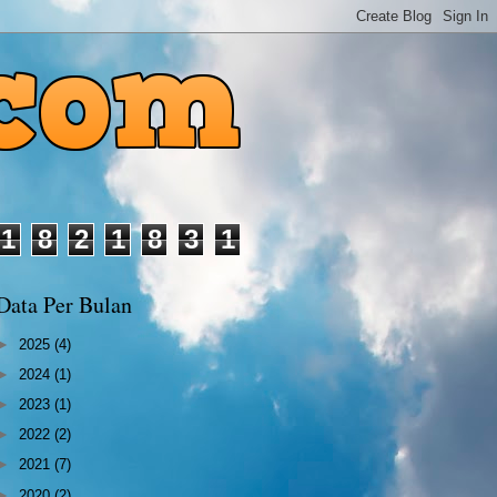
1
8
2
1
8
3
1
Data Per Bulan
►
2025
(4)
►
2024
(1)
►
2023
(1)
►
2022
(2)
►
2021
(7)
►
2020
(2)