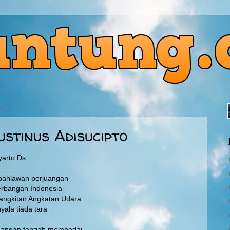
4
stinus Adisucipto
yarto Ds.
 pahlawan perjuangan
rbangan Indonesia
bangkitan Angkatan Udara
la tiada tara
uangan tengah membadai