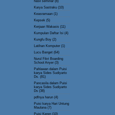
hasil seminar
(8)
Karya Sastraku
(10)
Keasramaan
(1)
Kepsek
(5)
Kerjaan Wakasis
(11)
Kumpulan Daftar Isi
(4)
Kungfu Boy
(2)
Latihan Komputer
(1)
Lucu Banget
(64)
Nurul Fikri Boarding
School Anyer
(3)
Pahlawan dalam Puisi
karya Sides Sudiyarto
Ds.
(81)
Pancasila dalam Puisi
karya Sides Sudiyarto
Ds
(38)
pdfnya harun
(4)
Puisi karya Hari Untung
Maulana
(7)
Puisi Keren
(10)