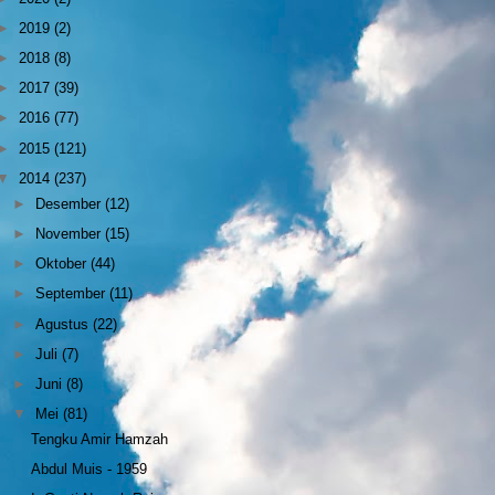
►
2019
(2)
►
2018
(8)
►
2017
(39)
►
2016
(77)
►
2015
(121)
▼
2014
(237)
►
Desember
(12)
►
November
(15)
►
Oktober
(44)
►
September
(11)
►
Agustus
(22)
►
Juli
(7)
►
Juni
(8)
▼
Mei
(81)
Tengku Amir Hamzah
Abdul Muis - 1959