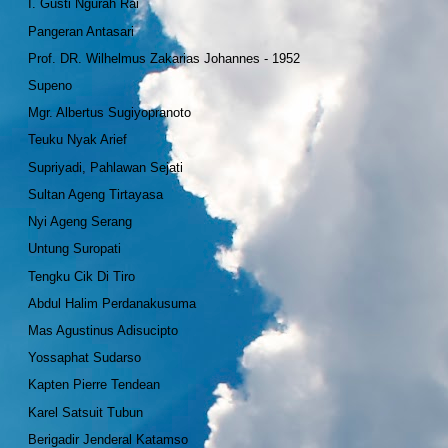
I. Gusti Ngurah Rai
Pangeran Antasari
Prof. DR. Wilhelmus Zakarias Johannes - 1952
Supeno
Mgr. Albertus Sugiyopranoto
Teuku Nyak Arief
Supriyadi, Pahlawan Sejati
Sultan Ageng Tirtayasa
Nyi Ageng Serang
Untung Suropati
Tengku Cik Di Tiro
Abdul Halim Perdanakusuma
Mas Agustinus Adisucipto
Yossaphat Sudarso
Kapten Pierre Tendean
Karel Satsuit Tubun
Berigadir Jenderal Katamso