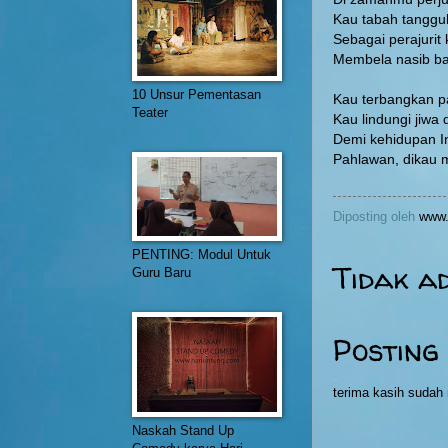
Kau tabah tangg
Sebagai perajurit 
Membela nasib b
10 Unsur Pementasan
Kau terbangkan p
Teater
Kau lindungi jiwa
Demi kehidupan I
Pahlawan, dikau 
Diposting oleh
www.
PENTING: Modul Untuk
Tidak a
Guru Baru
Posting
terima kasih suda
Naskah Stand Up