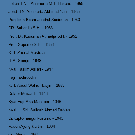
Letjen T.N.I. Anumerta M.T. Harjono - 1965
Jend. TNI Anumerta Akhmad Yani - 1965
Panglima Besar Jendral Sudirman - 1950
DR. Sahardjo S.H. - 1963
Prof. Dr. Kusumah Atmadja S.H. - 1952
Prof. Supomo S.H. - 1958
K.H. Zaenal Mustofa
R.M. Soerjo - 1948
Kyai Hasjim Asj'ari - 1947
Haji Fakhruddin
K.H. Abdul Wahid Hasjim - 1953
Dokter Muwardi - 1948
Kyai Haji Mas Mansoer - 1946
Nyai H. Siti Walidah Ahmad Dahlan
Dr. Ciptomangunkusumo - 1943
Raden Ajeng Kartini - 1904
Cut Meutia - 1908