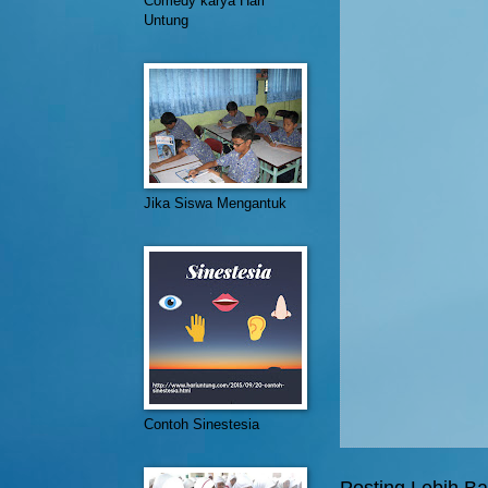
Comedy karya Hari
Untung
Jika Siswa Mengantuk
Contoh Sinestesia
Posting Lebih Ba