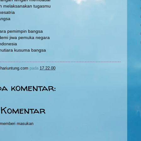
uh melaksanakan tugasmu
kesatria
angsa
ara pemimpin bangsa
 demi jiwa pemuka negara
ndonesia
mutiara kusuma bangsa
hariuntung.com
pada
17.22.00
da komentar:
 Komentar
h memberi masukan