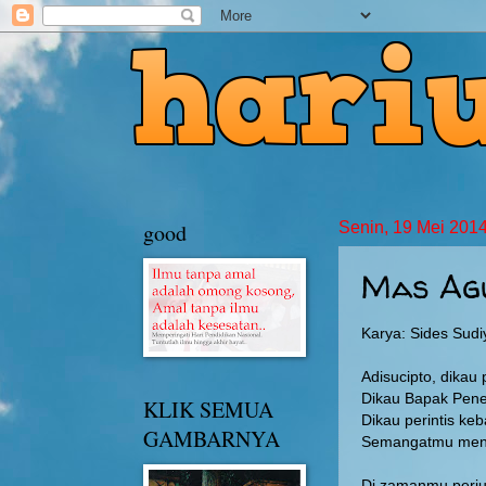
good
Senin, 19 Mei 201
Mas Agu
Karya: Sides Sudi
Adisucipto, dikau
Dikau Bapak Pene
KLIK SEMUA
Dikau perintis ke
GAMBARNYA
Semangatmu menya
Di zamanmu perj