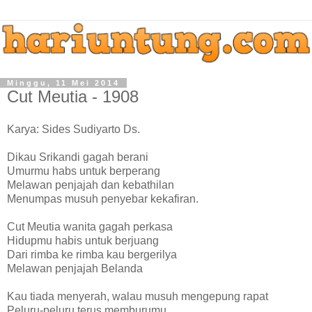
Minggu, 11 Mei 2014
Cut Meutia - 1908
Karya: Sides Sudiyarto Ds.
Dikau Srikandi gagah berani
Umurmu habs untuk berperang
Melawan penjajah dan kebathilan
Menumpas musuh penyebar kekafiran.
Cut Meutia wanita gagah perkasa
Hidupmu habis untuk berjuang
Dari rimba ke rimba kau bergerilya
Melawan penjajah Belanda
Kau tiada menyerah, walau musuh mengepung rapat
Peluru-peluru terus memburumu