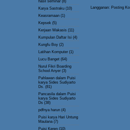
hasil seminar
(8)
Langganan:
Posting Ko
Karya Sastraku
(10)
Keasramaan
(1)
Kepsek
(5)
Kerjaan Wakasis
(11)
Kumpulan Daftar Isi
(4)
Kungfu Boy
(2)
Latihan Komputer
(1)
Lucu Banget
(64)
Nurul Fikri Boarding
School Anyer
(3)
Pahlawan dalam Puisi
karya Sides Sudiyarto
Ds.
(81)
Pancasila dalam Puisi
karya Sides Sudiyarto
Ds
(38)
pdfnya harun
(4)
Puisi karya Hari Untung
Maulana
(7)
Puisi Keren
(10)