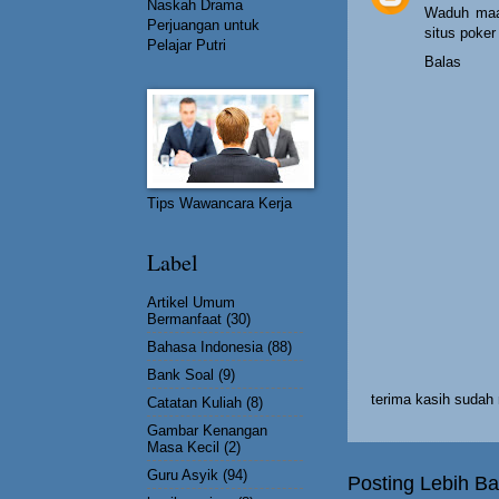
Naskah Drama
Waduh maaf
Perjuangan untuk
situs poker
Pelajar Putri
Balas
Tips Wawancara Kerja
Label
Artikel Umum
Bermanfaat
(30)
Bahasa Indonesia
(88)
Bank Soal
(9)
terima kasih suda
Catatan Kuliah
(8)
Gambar Kenangan
Masa Kecil
(2)
Guru Asyik
(94)
Posting Lebih Ba