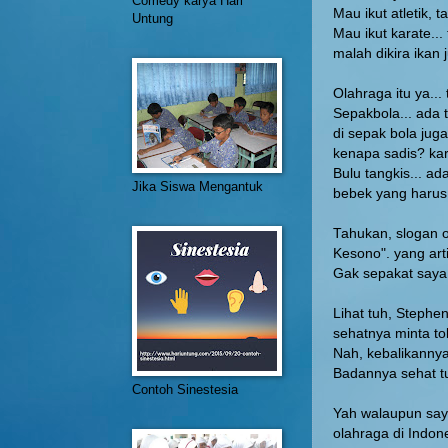
Comedy karya Hari
Mau ikut atletik, 
Untung
Mau ikut karate..
malah dikira ikan 
Olahraga itu ya..
Sepakbola... ada t
di sepak bola juga
kenapa sadis? kar
Bulu tangkis... a
Jika Siswa Mengantuk
bebek yang harus
Tahukan, slogan 
Kesono". yang arti
Gak sepakat saya
Lihat tuh, Stephe
sehatnya minta t
Nah, kebalikannya,
Badannya sehat tu
Contoh Sinestesia
Yah walaupun say
olahraga di Indon