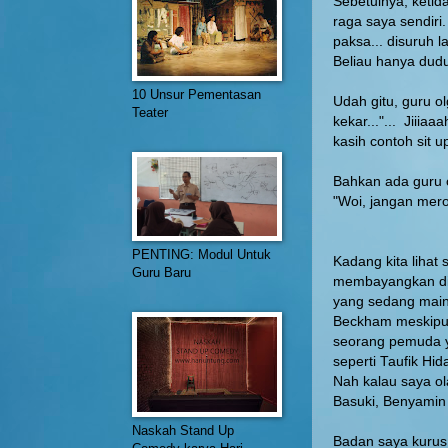
Sebetulnya, ketid
raga saya sendiri.
paksa... disuruh l
Beliau hanya dudu
10 Unsur Pementasan
Udah gitu, guru ol
Teater
kekar..."... Jiii
kasih contoh sit u
Bahkan ada guru 
"Woi, jangan mero
PENTING: Modul Untuk
Kadang kita lihat
Guru Baru
membayangkan dir
yang sedang main
Beckham meskipun
seorang pemuda y
seperti Taufik Hid
Nah kalau saya ol
Basuki, Benyamin 
Naskah Stand Up
Badan saya kurus