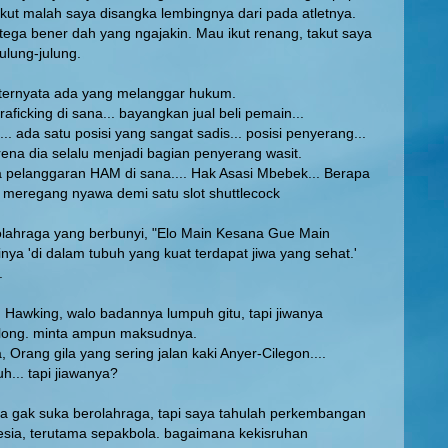
takut malah saya disangka lembingnya dari pada atletnya.
. tega bener dah yang ngajakin. Mau ikut renang, takut saya
julung-julung.
. ternyata ada yang melanggar hukum.
raficking di sana... bayangkan jual beli pemain...
... ada satu posisi yang sangat sadis... posisi penyerang...
ena dia selalu menjadi bagian penyerang wasit.
da pelanggaran HAM di sana.... Hak Asasi Mbebek... Berapa
 meregang nyawa demi satu slot shuttlecock
olahraga yang berbunyi, "Elo Main Kesana Gue Main
nya 'di dalam tubuh yang kuat terdapat jiwa yang sehat.'
.
n Hawking, walo badannya lumpuh gitu, tapi jiwanya
olong. minta ampun maksudnya.
 Orang gila yang sering jalan kaki Anyer-Cilegon....
h... tapi jiawanya?
a gak suka berolahraga, tapi saya tahulah perkembangan
esia, terutama sepakbola. bagaimana kekisruhan