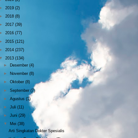
►
2019
(2)
►
2018
(8)
►
2017
(39)
►
2016
(77)
►
2015
(121)
►
2014
(237)
▼
2013
(134)
►
Desember
(4)
►
November
(8)
►
Oktober
(8)
►
September
(7)
►
Agustus
(1)
►
Juli
(11)
►
Juni
(29)
▼
Mei
(38)
Arti Singkatan Dokter Spesialis