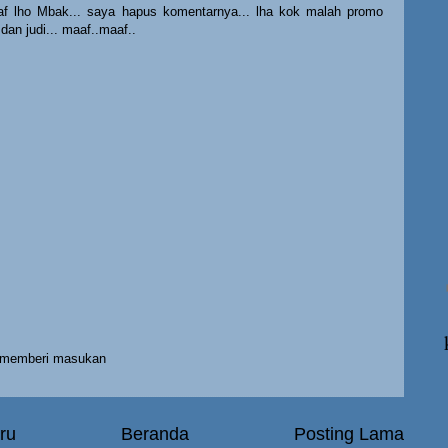
 lho Mbak... saya hapus komentarnya... lha kok malah promo
 dan judi... maaf..maaf..
h memberi masukan
ru
Beranda
Posting Lama