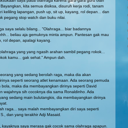
aksukaan saya pada olahraga karena gara-gara guru olah
 Bayangkan, kita semua disiksa, disuruh kerja rodi, tanam
ari keliling lapangan, push up, sit up, kayang, rol depan... dan
k pegang stop watch dan buku nilai.
ga saya selalu bilang... "Olahraga... biar badannya
aaahhh... beliau aja gemuknya minta ampun. Pantesan gak mau
p, rol depan, apalagi kayang.
olahraga yang yang ngasih arahan sambil pegang rokok...
kok kamu... gak sehat." Ampun dah.
 seorang yang sedang berolah raga, maka dia akan
inya seperti seorang atlet kenamaan. Ada seorang pemuda
 bola, maka dia membayangkan dirinya seperti David
 wajahnya sih cocoknya dia sama Ronaldinho. Ada
ang sedang main bulutangkis, dia membayangkan dirinya
ayat.
ah raga... saya malah membayangkan diri saya seperti
S., dan yang terakhir Adji Masaid.
, kayaknya saya merasa gak cocok sama olahraga apapun.