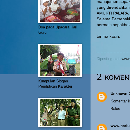
manajemen sepakb
yang direndahkan
AMUKTI PALAPA.
Selama Persepakb
bermain sepakbola
Doa pada Upacara Hari
Guru
terima kasih.
Diposting oleh
www.
2 komen
Kumpulan Slogan
Pendidikan Karakter
Unknown
Komentar in
Balas
www.hariu