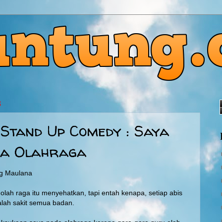
3
Stand Up Comedy : Saya
ka Olahraga
ng Maulana
olah raga itu menyehatkan, tapi entah kenapa, setiap abis
alah sakit semua badan.