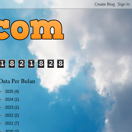
1
8
2
1
8
2
8
Data Per Bulan
►
2025
(4)
►
2024
(1)
►
2023
(1)
►
2022
(2)
►
2021
(7)
►
2020
(2)