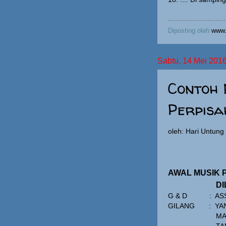
Diposting oleh
www.
Sabtu, 14 Mei 201
Contoh
Perpisa
oleh: Hari Untun
AWAL MUSIK 
D
G & D
:
AS
GILANG
:
YA
MA