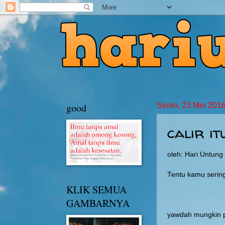
good
Senin, 23 Mei 201
calir i
oleh: Hari Untun
Tentu kamu sering 
KLIK SEMUA
en
GAMBARNYA
yawdah mungkin p