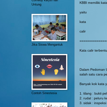
Comedy karya Hari
KBBI memiliki kat
Untung
yaitu
kata
calir oy
===============
Jika Siswa Mengantuk
Kata calir terbentuk
SA
Dalam Pedoman U
salah satu cara 
Banyak kok kata ya
Contoh Sinestesia
1. tilang : bukti 
2. rudal : peluru k
3. sidak : inspek