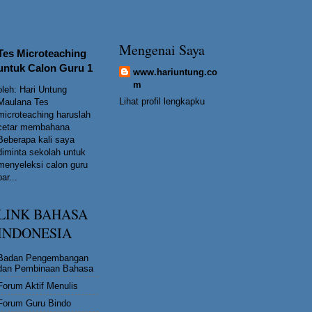
Mengenai Saya
Tes Microteaching
untuk Calon Guru 1
www.hariuntung.co
m
oleh: Hari Untung
Lihat profil lengkapku
Maulana Tes
microteaching haruslah
cetar membahana
Beberapa kali saya
diminta sekolah untuk
menyeleksi calon guru
bar...
LINK BAHASA
INDONESIA
Badan Pengembangan
dan Pembinaan Bahasa
Forum Aktif Menulis
Forum Guru Bindo