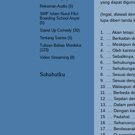
yang dapat digun
Rekaman Audio
(5)
SMP Islam Nurul Fikri
(Ingat, diawali d
Boarding School Anyer
lupa diberi tanda
(5)
Stand Up Comedy
(30)
1. .... Akan tetapi, 
Tentang Sastra
(5)
2. .... Berkaitan d
3. .... Meskipun de
Tulisan Bebas Merdeka
(123)
4. .... Oleh karena 
5. .... Sebaliknya, 
Video Streaming
(8)
6. .... Sehubungan
7. .... Sehubungan
Sahabatku
8. .... Sesuai deng
9. .... Sesuai den
10 .... Walaupun d
11. .... Berbeda 
12. .... Sejalan d
13. .... Dalam pe
14. .... Dengan kata
15. .... Padahal, ...
16. .... Seharusnya
17. .... Berdasara
18. .... Di samping i