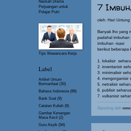
Naskah Drama
7 Imbuh
Perjuangan untuk
Pelajar Putri
oleh: Hari Untun
Banyak lho yang 
padahal imbuhan 
imbuhan -isasi
berikut beberapa 
Tips Wawancara Kerja
1. lokalisir sehar
2. inventarisir se
Label
3. minimalisir seh
4. mengorganisir
Artikel Umum
Bermanfaat
(30)
5. netralisir sehar
6. publisir seharu
Bahasa Indonesia
(88)
7. vulkanisir seha
Bank Soal
(9)
Catatan Kuliah
(8)
Diposting oleh
www.
Gambar Kenangan
Masa Kecil
(2)
Guru Asyik
(94)