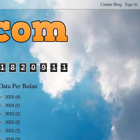
1
8
2
0
9
1
1
Data Per Bulan
►
2025
(4)
►
2024
(1)
►
2023
(1)
►
2022
(2)
►
2021
(7)
►
2020
(2)