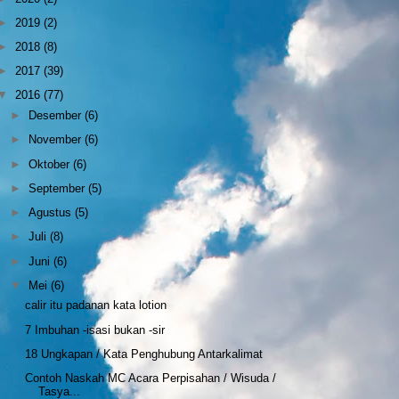
►
2019
(2)
►
2018
(8)
►
2017
(39)
▼
2016
(77)
►
Desember
(6)
►
November
(6)
►
Oktober
(6)
►
September
(5)
►
Agustus
(5)
►
Juli
(8)
►
Juni
(6)
▼
Mei
(6)
calir itu padanan kata lotion
7 Imbuhan -isasi bukan -sir
18 Ungkapan / Kata Penghubung Antarkalimat
Contoh Naskah MC Acara Perpisahan / Wisuda /
Tasya...