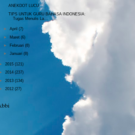
ANEKDOT LUCU
TIPS UNTUK GURU BAHASA INDONESIA:
Tugas Menulis La...
►
April
(7)
►
Maret
(6)
►
Februari
(8)
►
Januari
(8)
►
2015
(121)
►
2014
(237)
►
2013
(134)
►
2012
(27)
kbbi