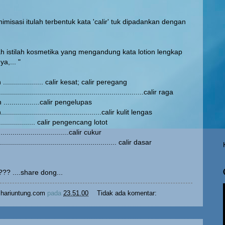
misasi itulah terbentuk kata 'calir' tuk dipadankan dengan
ah istilah kosmetika yang mengandung kata lotion lengkap
a,... "
.................... calir kesat; calir peregang
....................................................................calir raga
 ..................calir pengelupas
..............................................calir kulit lengas
.................. calir pengencang lotot
................................calir cukur
...................................................... calir dasar
??? ....share dong...
hariuntung.com
pada
23.51.00
Tidak ada komentar: