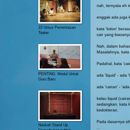
nah, ternyata eh t
enggak ada juga ka
10 Unsur Pementasan
kata 'lotion' bera
Teater
cair yang biasany
Nah, dalam bahasa
Masalahnya, kata 
Padahal, kata 'ca
PENTING: Modul Untuk
ada 'liquid' - ada '
Guru Baru
ada 'cairan' - 'ad
kalau liquid (cai
sedangkan, kata 
kedokteran.
Pada dasarnya sih,
Naskah Stand Up
...