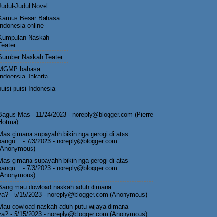
Judul-Judul Novel
Kamus Besar Bahasa
Indonesia online
Kumpulan Naskah
Teater
Sumber Naskah Teater
MGMP bahasa
Indoensia Jakarta
puisi-puisi Indonesia
Bagus Mas
- 11/24/2023
- noreply@blogger.com (Pierre
Hotma)
Mas gimana supayahh bikin nga gerogi di atas
pangu...
- 7/3/2023
- noreply@blogger.com
(Anonymous)
Mas gimana supayahh bikin nga gerogi di atas
pangu...
- 7/3/2023
- noreply@blogger.com
(Anonymous)
Bang mau dowload naskah aduh dimana
ya?
- 5/15/2023
- noreply@blogger.com (Anonymous)
Mau dowload naskah aduh putu wijaya dimana
ya?
- 5/15/2023
- noreply@blogger.com (Anonymous)