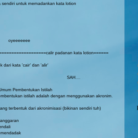
a sendiri untuk memadankan kata lotion
eeeeeee
==================calir padanan kata lotion======
 dari kata 'cair' dan 'alir'
H....
mum Pembentukan Istilah
pembentukan istilah adalah dengan menggunakan akronim.
ng terbentuk dari akronimisasi (bikinan sendiri tuh)
pelanggaran
endali
si mendadak