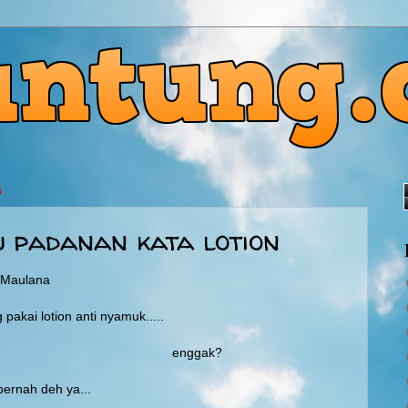
6
tu padanan kata lotion
g Maulana
pakai lotion anti nyamuk.....
ggak?
ernah deh ya...