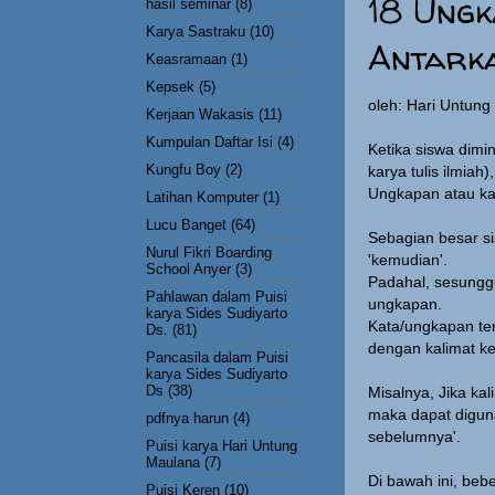
18 Ungk
hasil seminar
(8)
Karya Sastraku
(10)
Antark
Keasramaan
(1)
Kepsek
(5)
oleh: Hari Untun
Kerjaan Wakasis
(11)
Kumpulan Daftar Isi
(4)
Ketika siswa dimi
Kungfu Boy
(2)
karya tulis ilmia
Ungkapan atau ka
Latihan Komputer
(1)
Lucu Banget
(64)
Sebagian besar si
Nurul Fikri Boarding
'kemudian'.
School Anyer
(3)
Padahal, sesunggu
Pahlawan dalam Puisi
ungkapan.
karya Sides Sudiyarto
Kata/ungkapan te
Ds.
(81)
dengan kalimat k
Pancasila dalam Puisi
karya Sides Sudiyarto
Ds
(38)
Misalnya, Jika ka
maka dapat diguna
pdfnya harun
(4)
sebelumnya'.
Puisi karya Hari Untung
Maulana
(7)
Di bawah ini, be
Puisi Keren
(10)