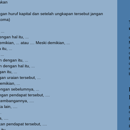
akan
engan huruf kapital dan setelah ungkapan tersebut jangan
 koma)
...
engan hal itu, ...
mikian, ... atau .... Meski demikian, ...
itu, ...
...
 dengan itu, ...
 dengan hal itu, ...
an itu, ...
gan uraian tersebut, ...
emikian, ...
dengan sebelumnya, ...
engan pendapat tersebut, ....
rkembangannya, ....
 lain, ....
.
, ....
kan pendapat tersebut, ....
tu, ....