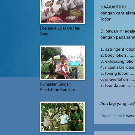
NAAAAHHHH....
dengan cara akroni
'lotion'
Doa pada Upacara Hari
Di bawah ini adal
Guru
dengan padananny
1. astringent lotion 
2. body lotion ..........
3. exfoliating lotion
4. moist skin lotion....
5. toning lotion.....
6. shave lotion .......
Kumpulan Slogan
7. foundation ...........
Pendidikan Karakter
Ada lagi yang lain
Diposting oleh
www.