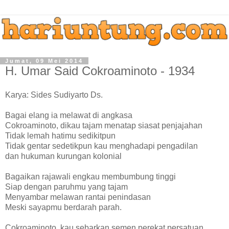
Jumat, 09 Mei 2014
H. Umar Said Cokroaminoto - 1934
Karya: Sides Sudiyarto Ds.
Bagai elang ia melawat di angkasa
Cokroaminoto, dikau tajam menatap siasat penjajahan
Tidak lemah hatimu sedikitpun
Tidak gentar sedetikpun kau menghadapi pengadilan
dan hukuman kurungan kolonial
Bagaikan rajawali engkau membumbung tinggi
Siap dengan paruhmu yang tajam
Menyambar melawan rantai penindasan
Meski sayapmu berdarah parah.
Cokroaminoto, kau sebarkan semen perekat persatuan