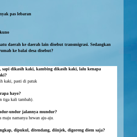
nyak pas lebaran
 kuno
atu daerah ke daerah lain disebut transmigrasi. Sedangkan
rumah ke balai desa disebut?
 sapi dikasih kaki, kambing dikasih kaki, lalu kenapa
aki?
ih kaki, pasti di patuk
erapa hayo?
 tiga kali tambah).
dur-undur jalannya mundur?
ya maju namanya hewan aju-aju.
ngkap, dipukul, ditendang, diinjek, digoreng diem saja?