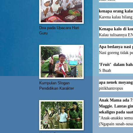
kenapa orang kalau
Karena kalau bilang
Doa pada Upacara Hari
Kenapa kalo di k
Guru
Kalau tulisannya E
Apa bedanya nasi 
Nasi goreng tidak pe
‘Fruit’
dalam baha
S Buah
apa nenek moyan
Kumpulan Slogan
pitikhantropus
Pendidikan Karakter
Anak Mama ada 7:
Maggie. Lantas g
sekaligus pada sa
"Anak-anakku semu
(Ngapain susah-susa