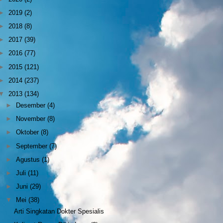
►
2019
(2)
►
2018
(8)
►
2017
(39)
►
2016
(77)
►
2015
(121)
►
2014
(237)
▼
2013
(134)
►
Desember
(4)
►
November
(8)
►
Oktober
(8)
►
September
(7)
►
Agustus
(1)
►
Juli
(11)
►
Juni
(29)
▼
Mei
(38)
Arti Singkatan Dokter Spesialis