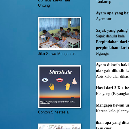
Comedy karya Hari
Tankurep
Untung
Ayam apa yang ba
Ayam sori
Sajak yang paling
Sajak dahulu kala
Perpindahan dari s
perpindahan dari 
Ngungsi
Jika Siswa Mengantuk
Ayam dikasih kaki,
ular gak dikasih k
Abis kalo ular dikas
Hasil dari 3 X + b
Kenyang (Bayangkan
Mengapa hewan un
Karena kalo jalann
Contoh Sinestesia
ikan apa yang dita
Ikan cuek