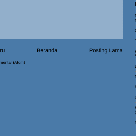
ru
Beranda
Posting Lama
mentar (Atom)