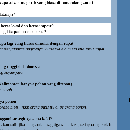
siapa adzan maghrib yang biasa dikumandangkan di
kitarnya?
beras lokal dan beras import?
ang kita pada makan beras ?
pa lagi yang harus dimulai dengan rapat
t menjalankan angkotnya. Biasanya dia minta kita suruh rapat
ing tinggi di Indonesia
ng Jayawijaya
Kalimantan banyak pohon yang ditebang
t susah.
ya pohon
orang pipis, ingat orang pipis itu di belakang pohon.
ggambar segitiga sama kaki?
 akan sulit jika mengambar segitiga sama kaki, setiap orang sudah