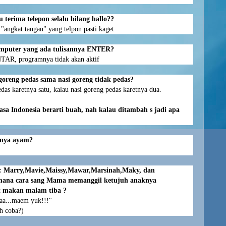
 terima telepon selalu bilang hallo??
 "angkat tangan" yang telpon pasti kaget
omputer yang ada tulisannya ENTER?
NTAR, programnya tidak akan aktif
goreng pedas sama nasi goreng tidak pedas?
das karetnya satu, kalau nasi goreng pedas karetnya dua.
sa Indonesia berarti buah, nah kalau ditambah s jadi apa
gnya ayam?
 Marry,Mavie,Maissy,Mawar,Marsinah,Maky, dan
imana cara sang Mama memanggil ketujuh anaknya
at makan malam tiba ?
aa...maem yuk!!!"
h coba?)