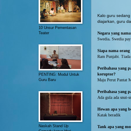
Kalo guru sedang
diajarkan, guru d
10 Unsur Pementasan
Teater
Negara yang naman
Swedia
.
Swedia pay
Siapa nama orang 
Ram Punjabi. Tiada
Peribahasa yang p
koruptor?
PENTING: Modul Untuk
Guru Baru
Maju Perut Pantat 
Peribahasa yang pa
Ada gula ada snut-s
Hewan apa yang b
Katak beradik
Naskah Stand Up
Tank apa yang mo