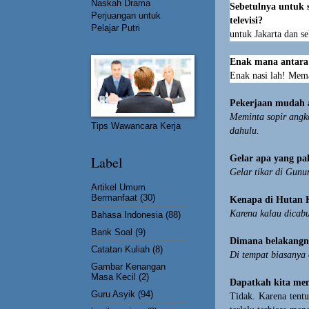
Naskah Drama
Sebetulnya untuk 
Perjuangan untuk
televisi?
Pelajar Putri
untuk Jakarta dan se
Enak mana antara 
Enak nasi lah! Mem
Pekerjaan mudah a
Meminta sopir angko
Tips Wawancara Kerja
dahulu.
Gelar apa yang pal
Label
Gelar tikar di Gunu
Artikel Umum
Bermanfaat
(30)
Kenapa di Hutan 
Karena kalau dicabu
Bahasa Indonesia
(88)
Bank Soal
(9)
Dimana belakangn
Catatan Kuliah
(8)
Di tempat biasanya 
Gambar Kenangan
Masa Kecil
(2)
Dapatkah kita men
Guru Asyik
(94)
Tidak. Karena tentu