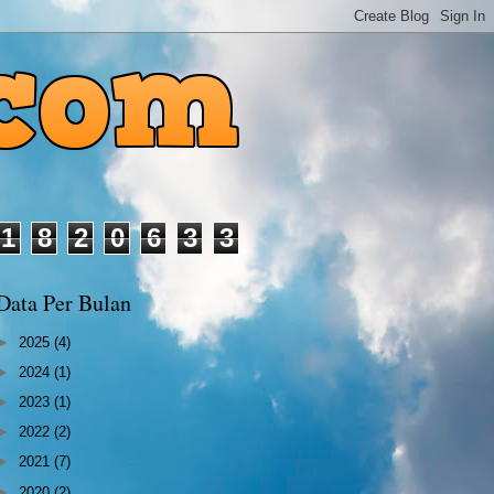
1
8
2
0
6
3
3
Data Per Bulan
►
2025
(4)
►
2024
(1)
►
2023
(1)
►
2022
(2)
►
2021
(7)
►
2020
(2)