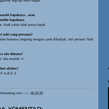
nggambar segitiga sama tangan
imarahi bapaknya…atau
omelin bapaknya.
r. Anak yatim tidak punya bapak
ri nabi yang pertama?
slam biasanya langsung mengacu pada Khadijah, istri pertama Nabi
ya ada dimana?
a’ dan sesudah ‘n’
ari alfabet?
L-F-A-B-E-T
hariuntung.com
pada
06.20.00
da komentar: