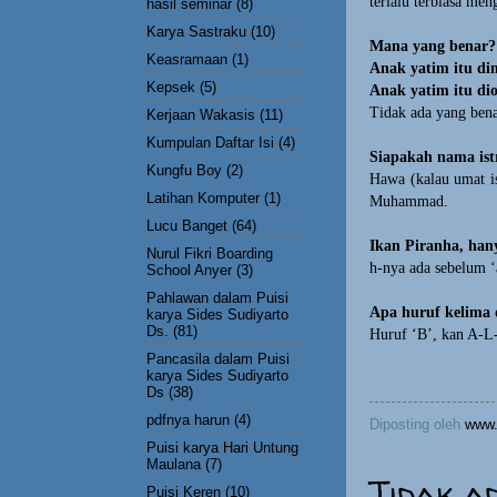
terlalu terbiasa me
hasil seminar
(8)
Karya Sastraku
(10)
Mana yang benar?
Keasramaan
(1)
Anak yatim itu d
Kepsek
(5)
Anak yatim itu di
Tidak ada yang bena
Kerjaan Wakasis
(11)
Kumpulan Daftar Isi
(4)
Siapakah nama ist
Kungfu Boy
(2)
Hawa (kalau umat i
Latihan Komputer
(1)
Muhammad.
Lucu Banget
(64)
Ikan Piranha, han
Nurul Fikri Boarding
h-nya ada sebelum ‘
School Anyer
(3)
Pahlawan dalam Puisi
Apa huruf kelima d
karya Sides Sudiyarto
Ds.
(81)
Huruf ‘B’, kan A-
Pancasila dalam Puisi
karya Sides Sudiyarto
Ds
(38)
pdfnya harun
(4)
Diposting oleh
www.
Puisi karya Hari Untung
Maulana
(7)
Tidak a
Puisi Keren
(10)