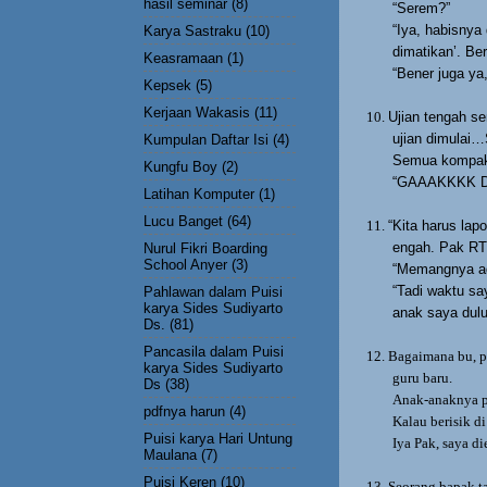
hasil seminar
(8)
“Serem?”
“Iya, habisnya
Karya Sastraku
(10)
dimatikan’. Be
Keasramaan
(1)
“Bener juga ya,
Kepsek
(5)
Kerjaan Wakasis
(11)
10.
Ujian tengah s
ujian dimula
Kumpulan Daftar Isi
(4)
Semua kompa
Kungfu Boy
(2)
“GAAAKKKK 
Latihan Komputer
(1)
Lucu Banget
(64)
11.
“Kita harus lap
engah. Pak RT 
Nurul Fikri Boarding
School Anyer
(3)
“Memangnya ad
“Tadi waktu sa
Pahlawan dalam Puisi
karya Sides Sudiyarto
anak saya dulu’
Ds.
(81)
Pancasila dalam Puisi
12.
Bagaimana bu, p
karya Sides Sudiyarto
guru baru.
Ds
(38)
Anak-anaknya pa
pdfnya harun
(4)
Kalau berisik di
Puisi karya Hari Untung
Iya Pak, saya d
Maulana
(7)
Puisi Keren
(10)
13.
Seorang bapak t