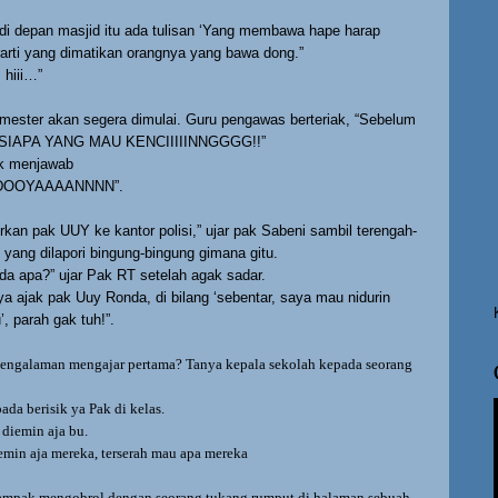
 di depan masjid itu ada tulisan ‘Yang membawa hape harap
rarti yang dimatikan orangnya yang bawa dong.”
 hiii…”
emester akan segera dimulai. Guru pengawas berteriak, “Sebelum
i…SIAPA YANG MAU KENCIIIIINNGGGG!!”
k menjawab
DOOYAAAANNNN”.
orkan pak UUY ke kantor polisi,” ujar pak Sabeni sambil terengah-
yang dilapori bingung-bingung gimana gitu.
a apa?” ujar Pak RT setelah agak sadar.
ya ajak pak Uuy Ronda, di bilang ‘sebentar, saya mau nidurin
, parah gak tuh!”.
engalaman mengajar pertama? Tanya kepala sekolah kepada seorang
da berisik ya Pak di kelas.
 diemin aja bu.
iemin aja mereka, terserah mau apa mereka
ampak mengobrol dengan seorang tukang rumput di halaman sebuah