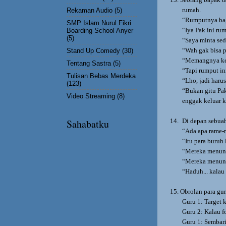
rumah.
Rekaman Audio
(5)
“Rumputnya ba
SMP Islam Nurul Fikri
“Iya Pak ini ru
Boarding School Anyer
(5)
“Saya minta sed
“Wah gak bisa 
Stand Up Comedy
(30)
“Memangnya ken
Tentang Sastra
(5)
“Tapi rumput in
Tulisan Bebas Merdeka
“Lho, jadi harus
(123)
“Bukan gitu Pa
Video Streaming
(8)
enggak keluar 
14.
Di depan sebua
Sahabatku
“Ada apa rame-
“Itu para buruh
“Mereka menunt
“Mereka menuntu
“Haduh... kalau
15.
Obrolan para gu
Guru 1: Target k
Guru 2: Kalau f
Guru 1: Sembari