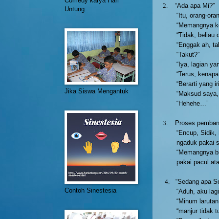
Comedy karya Hari
2.
“Ada apa Mi?”
Untung
“Itu, orang-ora
“Memangnya ke
“Tidak, beliau
“Enggak ah, ta
“Takut?”
“Iya, lagian yan
“Terus, kenapa
“Berarti yang i
Jika Siswa Mengantuk
“Maksud saya, 
“Hehehe…”
3.
Proses pemban
“Encup, Sidik, 
ngaduk pakai s
“Memangnya bi
pakai pacul at
4.
“Sedang apa S
Contoh Sinestesia
“Aduh, aku lag
“Minum larutan
“manjur tidak t