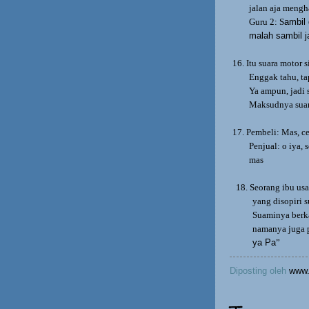
jalan aja mengh
Guru 2: S
ambil
malah sambil j
16.
Itu suara motor 
Enggak tahu, tap
Ya ampun, jadi 
Maksudnya suara
17.
Pembeli: Mas, c
Penjual: o iya,
mas
18.
Seorang ibu us
yang disopiri 
Suaminya berka
namanya juga p
ya Pa
”
Diposting oleh
www.