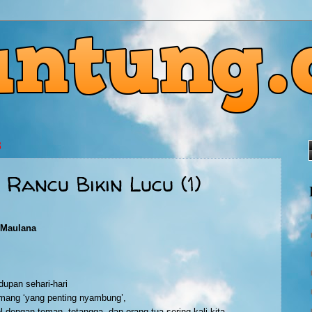
3
 Rancu Bikin Lucu (1)
 Maulana
dupan sehari-hari
ang ‘yang penting nyambung’,
l dengan teman, tetangga, dan orang tua sering kali kita