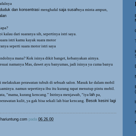
afalnya
 duduk dan konsentrasi
menghafal
saja susah
nya minta ampun,
alan
siapa?
i kalau dari suaranya sih, sepertinya istri saya.
suara istri kamu kayak suara motor
nya seperti suara motor istri saya
endolnya mana? Kok isinya dikit banget, kebanyakan airnya.
 sesuai namanya Mas, dawet ayu banyumas, jadi isinya ya cuma banyu
ai melakukan perawatan tubuh di sebuah salon. Masuk ke dalam mobil
suaminya. namun sepertinya ibu itu kurang rapat menutup pintu mobil.
ta, “mama, kurang kencang.” Istrinya menjawab, “iya
lah
pa,
erawatan kulit, ya gak bisa sekali lah biar kencang.
Besok kesini lagi
hariuntung.com
pada
06.26.00