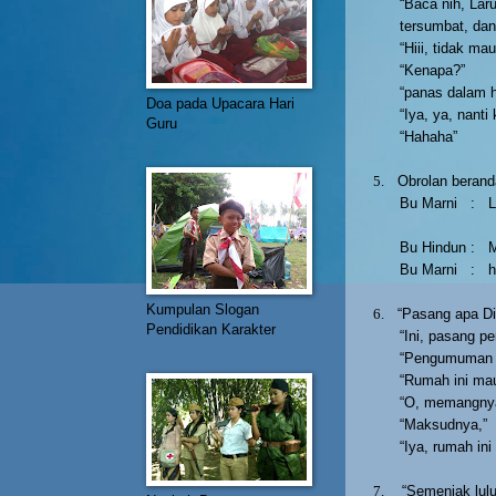
“Baca nih, Lar
tersumbat, dan
“Hiii, tidak ma
“Kenapa?”
“panas dalam h
Doa pada Upacara Hari
“Iya, ya, nanti
Guru
“Hahaha”
5.
Obrolan beran
Bu Marni
:
L
Bu Hindun
:
M
Bu Marni
:
Kumpulan Slogan
6.
“Pasang apa Di
Pendidikan Karakter
“Ini, pasang 
“Pengumuman 
“Rumah ini mau
“O, memangnya 
“Maksudnya,”
“Iya, rumah ini
7.
“Semenjak lulu