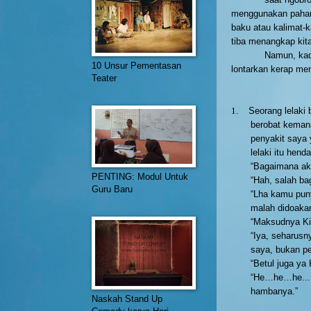
menggunakan paham 
baku atau kalimat-k
tiba menangkap kita
Namun, kada
10 Unsur Pementasan
lontarkan kerap me
Teater
1.
Seorang lelaki
berobat keman
penyakit saya 
lelaki itu hend
“Bagaimana ak
PENTING: Modul Untuk
“Hah, salah ba
Guru Baru
“Lha kamu puny
malah didoakan
“Maksudnya Ki
“Iya, seharusn
saya, bukan p
“Betul juga ya 
“He…he…he... 
hambanya.”
Naskah Stand Up