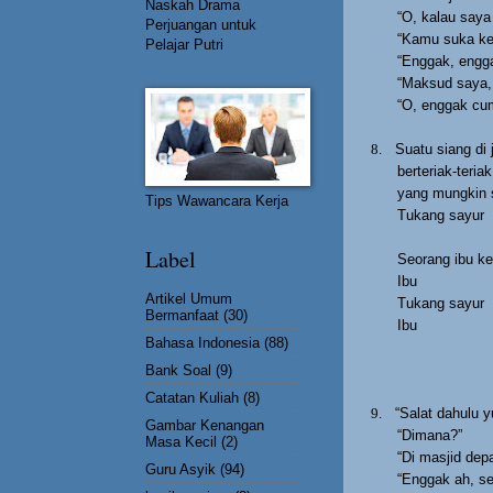
Naskah Drama
“O, kalau saya
Perjuangan untuk
“Kamu suka ke
Pelajar Putri
“Enggak, engga
“Maksud saya, 
“O, enggak cum
8.
Suatu siang di
berteriak-teri
yang mungkin s
Tips Wawancara Kerja
Tukang sayur
Label
Seorang ibu ke
Ibu
Artikel Umum
Tukang sayur
Bermanfaat
(30)
Ibu
Bahasa Indonesia
(88)
Bank Soal
(9)
Catatan Kuliah
(8)
9.
“Salat dahulu y
Gambar Kenangan
“Dimana?”
Masa Kecil
(2)
“Di masjid depa
Guru Asyik
(94)
“Enggak ah, s