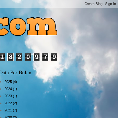
1
8
2
0
9
7
9
Data Per Bulan
►
2025
(4)
►
2024
(1)
►
2023
(1)
►
2022
(2)
►
2021
(7)
►
2020
(2)