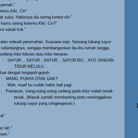
 pernah.”
temu Kiki, Cin”
k suka. Habisnya dia sering kentut sih.”
kamu sering ketemu Kiki, Cin?”
a sekali kok.”
 jalan sebuah perumahan. Suasana sepi. Seorang tukang sayur
ak selantangnya, sengaja membangunkan ibu-ibu rumah tangga
edang tidur-tiduran atau tidur benaran.
:
SAYUR… SAYUR…SAYUR… SAYUR BU… AYO JANGAN
TIDUR MELULU…
luar dengan tergopoh-gopoh
:
MANG, PUNYA OTAK GAK?
:
Wah, maaf bu sudah habis tadi pagi
:
Pantasan, siang-siang orang sedang pada tidur malah teriak-
teriak. (Masuk sambil membanting pintu meninggalkan
tukang sayur yang cengengesan.)
uk”
n lah.”
erem.”