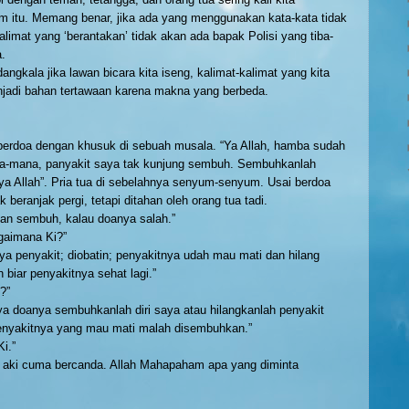
itu. Memang benar, jika ada yang menggunakan kata-kata tidak
alimat yang ‘berantakan’ tidak akan ada bapak Polisi yang tiba-
.
ngkala jika lawan bicara kita iseng, kalimat-kalimat yang kita
njadi bahan tertawaan karena makna yang berbeda.
 berdoa dengan khusuk di sebuah musala. “Ya Allah, hamba sudah
a-mana, panyakit saya tak kunjung sembuh. Sembuhkanlah
ya Allah”. Pria tua di sebelahnya senyum-senyum. Usai berdoa
ak beranjak pergi, tetapi ditahan oleh orang tua tadi.
an sembuh, kalau doanya salah.”
gaimana Ki?”
a penyakit; diobatin; penyakitnya udah mau mati dan hilang
 biar penyakitnya sehat lagi.”
?”
ya doanya sembuhkanlah diri saya atau hilangkanlah penyakit
enyakitnya yang mau mati malah disembuhkan.”
Ki.”
aki cuma bercanda. Allah Mahapaham apa yang diminta