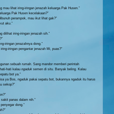
ng mau lihat iring-iringan jenazah keluarga Pak Husen.”
luarga Pak Husen kecelakaan?”
 dibunuh perampok, mau ikut lihat gak?”
kut aku.”
g dilihat iring-iringan jenazah sih.”
?”
ring-iringan jenazahnya dong.”
iring-iringan pengantar jenazah Mi, puas?”
gunan sebuah rumah. Sang mandor memberi perintah
hati-hati kalau
ngaduk
semen di situ. Banyak beling. Kalau
epatu bot ya.”
sa ya Bos, ngaduk pakai sepatu bot, bukannya ngaduk itu harus
au sekop?”
on?”
i sakit panas dalam nih.”
 penyegar dong.”
uh?”