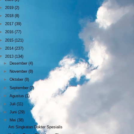
►
2019
(2)
►
2018
(8)
►
2017
(39)
►
2016
(77)
►
2015
(121)
►
2014
(237)
▼
2013
(134)
►
Desember
(4)
►
November
(8)
►
Oktober
(8)
►
September
(7)
►
Agustus
(1)
►
Juli
(11)
►
Juni
(29)
▼
Mei
(38)
Arti Singkatan Dokter Spesialis