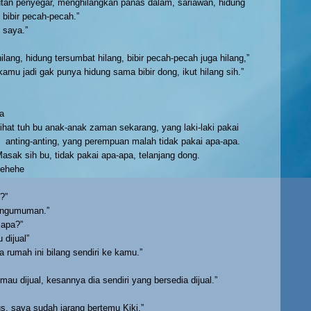
utan penyegar, menghilangkan panas dalam, sariawan, hidung
 bibir pecah-pecah.”
u saya.”
ilang, hidung tersumbat hilang, bibir pecah-pecah juga hilang,”
 kamu jadi gak punya hidung sama bibir dong, ikut hilang sih.”
da
ihat tuh bu anak-anak zaman sekarang, yang laki-laki pakai
anting-anting, yang perempuan malah tidak pakai apa-apa.
asak sih bu, tidak pakai apa-apa, telanjang dong.
hehehe
?”
pengumuman.”
apa?”
 dijual”
rumah ini bilang sendiri ke kamu.”
 mau dijual, kesannya dia sendiri yang bersedia dijual.”
s, saya sudah jarang bertemu Kiki.”