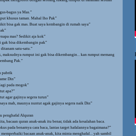
gus-bagus ya Mas.”
mput khusus taman. Mahal lho Pak”
ikit bisa gak mas. Buat saya kembangin di rumah saya”
pak”
apa mas? Sedikit aja kok”
i gak bisa dikembangin pak”
 ditanam satu-satu.”
k, maksudnya rumput ini gak bisa dikembangin... kan rumput memang
kembang Pak.”
h pabrik
rame Din”
 lagi pada mogok”
ut apa?”
t agar gajinya segera turun”
 saya mah, maunya nuntut agak gajinya segera naik Din”
ru penghafal Alquran
ita, bacaan quran anak-anak itu benar, tidak ada kesalahan baca.
okus pada benarnya cara baca, lantas target hafalannya bagaimana?”
 memperbaiki bacaan anak-anak, kita minta menghafal... yah sambil