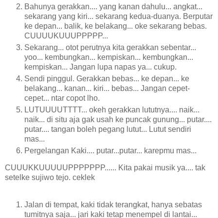
Bahunya gerakkan.... yang kanan dahulu... angkat...
sekarang yang kiri... sekarang kedua-duanya. Berputar
ke depan... balik, ke belakang... oke sekarang bebas.
CUUUUKUUUPPPPP...
Sekarang... otot perutnya kita gerakkan sebentar...
yoo... kembungkan... kempiskan... kembungkan...
kempiskan... Jangan lupa napas ya... cukup.
Sendi pinggul. Gerakkan bebas... ke depan... ke
belakang... kanan... kiri... bebas... Jangan cepet-
cepet... ntar copot lho.
LUTUUUUTTTT... okeh gerakkan lututnya.... naik...
naik... di situ aja gak usah ke puncak gunung... putar....
putar.... tangan boleh pegang lutut... Lutut sendiri
mas...
Pergelangan Kaki.... putar...putar... karepmu mas...
CUUUKKUUUUUPPPPPPP...... Kita pakai musik ya.... tak
setelke sujiwo tejo. ceklek
Jalan di tempat, kaki tidak terangkat, hanya sebatas
tumitnya saja... jari kaki tetap menempel di lantai...