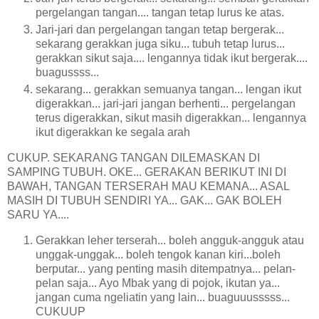
pergelangan tangan.... tangan tetap lurus ke atas.
Jari-jari dan pergelangan tangan tetap bergerak...
sekarang gerakkan juga siku... tubuh tetap lurus...
gerakkan sikut saja.... lengannya tidak ikut bergerak....
buagussss...
sekarang... gerakkan semuanya tangan... lengan ikut
digerakkan... jari-jari jangan berhenti... pergelangan
terus digerakkan, sikut masih digerakkan... lengannya
ikut digerakkan ke segala arah
CUKUP. SEKARANG TANGAN DILEMASKAN DI
SAMPING TUBUH. OKE... GERAKAN BERIKUT INI DI
BAWAH, TANGAN TERSERAH MAU KEMANA... ASAL
MASIH DI TUBUH SENDIRI YA... GAK... GAK BOLEH
SARU YA....
Gerakkan leher terserah... boleh angguk-angguk atau
unggak-unggak... boleh tengok kanan kiri...boleh
berputar... yang penting masih ditempatnya... pelan-
pelan saja... Ayo Mbak yang di pojok, ikutan ya...
jangan cuma ngeliatin yang lain... buaguuusssss...
CUKUUP