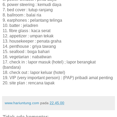
6. power steering : kemudi daya
7. bed cover : tutup ranjang
8. ballroom : balai ria
9. earphones : pelantang telinga
10. batter : jeladren
11. fibre glass : kaca serat
12. appetizer : umpan tekak
13. housekeeper : penata graha
14. penthouse : griya tawang
15. seafood : boga bahari
16. vegetarian : nabatiwan
17. check in : lapor masuk (hotel) ; lapor berangkat
(bandara)
18. check out : lapor keluar (hotel)
19. VIP (very important person) : (PAP) pribadi amat penting
20. site plan : rencana tapak
www.hariuntung.com
pada
22.45.00
Tidak ada komentar: