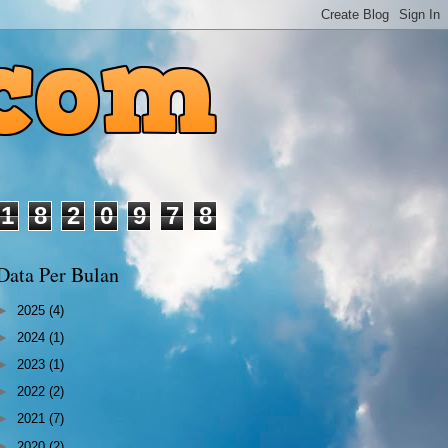
1
8
2
0
9
7
8
Data Per Bulan
►
2025
(4)
►
2024
(1)
►
2023
(1)
►
2022
(2)
►
2021
(7)
►
2020
(2)