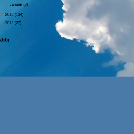
►
Januari
(8)
►
2013
(134)
►
2012
(27)
kbbi