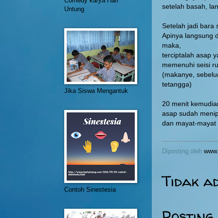
Comedy karya Hari
setelah basah, l
Untung
Setelah jadi bara s
Apinya langsung d
maka,
terciptalah asap
memenuhi seisi r
(makanye, sebelu
tetangga)
Jika Siswa Mengantuk
20 menit kemudia
asap sudah menip
dan mayat-mayat 
Diposting oleh
www.
Tidak a
Contoh Sinestesia
Posting