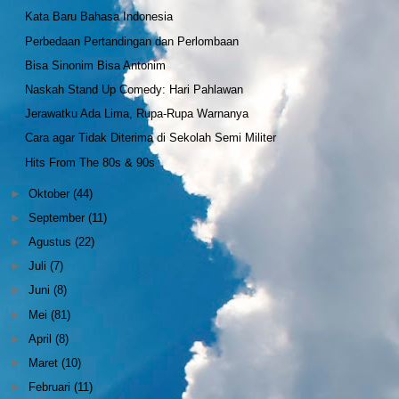
Kata Baru Bahasa Indonesia
Perbedaan Pertandingan dan Perlombaan
Bisa Sinonim Bisa Antonim
Naskah Stand Up Comedy: Hari Pahlawan
Jerawatku Ada Lima, Rupa-Rupa Warnanya
Cara agar Tidak Diterima di Sekolah Semi Militer
Hits From The 80s & 90s
►
Oktober
(44)
►
September
(11)
►
Agustus
(22)
►
Juli
(7)
►
Juni
(8)
►
Mei
(81)
►
April
(8)
►
Maret
(10)
►
Februari
(11)