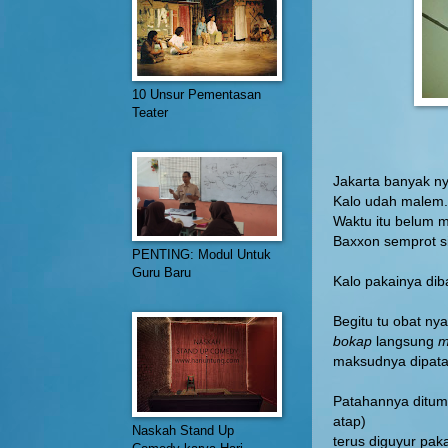
10 Unsur Pementasan
Teater
Jakarta banyak n
Kalo udah malem.
Waktu itu belum m
Baxxon semprot si
PENTING: Modul Untuk
Guru Baru
Kalo pakainya dib
Begitu tu obat n
bokap
langsung
m
maksudnya dipata
Patahannya ditump
atap)
Naskah Stand Up
terus diguyur paka