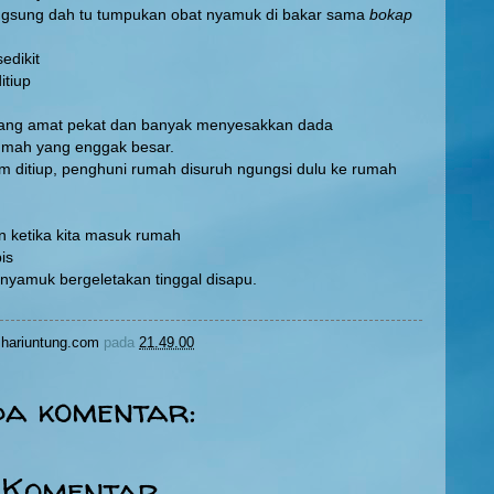
angsung dah tu tumpukan obat nyamuk di bakar sama
bokap
edikit
itiup
 yang amat pekat dan banyak menyesakkan dada
umah yang enggak besar.
m ditiup, penghuni rumah disuruh ngungsi dulu ke rumah
n ketika kita masuk rumah
is
nyamuk bergeletakan tinggal disapu.
hariuntung.com
pada
21.49.00
da komentar:
 Komentar