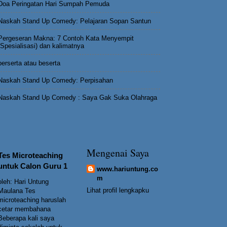
Doa Peringatan Hari Sumpah Pemuda
Naskah Stand Up Comedy: Pelajaran Sopan Santun
Pergeseran Makna: 7 Contoh Kata Menyempit
(Spesialisasi) dan kalimatnya
berserta atau beserta
Naskah Stand Up Comedy: Perpisahan
Naskah Stand Up Comedy : Saya Gak Suka Olahraga
Mengenai Saya
Tes Microteaching
untuk Calon Guru 1
www.hariuntung.co
m
oleh: Hari Untung
Lihat profil lengkapku
Maulana Tes
microteaching haruslah
cetar membahana
Beberapa kali saya