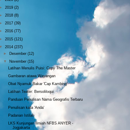
►
2019
(2)
►
2018
(8)
►
2017
(39)
►
2016
(77)
►
2015
(121)
▼
2014
(237)
►
Desember
(12)
▼
November
(15)
Latihan Menulis Puisi: Copy The Master
Gambaran atawa Wayangan
Obat Nyamuk Bakar 'Cap Kambing'
Latihan Teater: Bersoliloqui
Panduan Penulisan Nama Geografis Terbaru
Penulisan kata 'Anda'
Padanan Istilah
LKS Kunjungan Ilmiah NFBS ANYER -
Jogjakarta