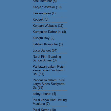
hasil seminar
(8)
Karya Sastraku
(10)
Keasramaan
(1)
Kepsek
(5)
Kerjaan Wakasis
(11)
Kumpulan Daftar Isi
(4)
Kungfu Boy
(2)
Latihan Komputer
(1)
Lucu Banget
(64)
Nurul Fikri Boarding
School Anyer
(3)
Pahlawan dalam Puisi
karya Sides Sudiyarto
Ds.
(81)
Pancasila dalam Puisi
karya Sides Sudiyarto
Ds
(38)
pdfnya harun
(4)
Puisi karya Hari Untung
Maulana
(7)
Puisi Keren
(10)