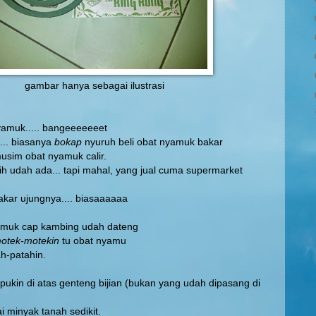
gambar hanya sebagai ilustrasi
yamuk..... bangeeeeeeet
... biasanya
bokap
nyuruh beli obat nyamuk bakar
usim obat nyamuk calir.
h udah ada... tapi mahal, yang jual cuma supermarket
akar ujungnya.... biasaaaaaa
yamuk cap kambing udah dateng
otek-motekin
tu obat nyamu
h-patahin.
ukin di atas genteng bijian (bukan yang udah dipasang di
i minyak tanah sedikit.