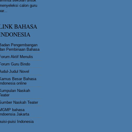
diminta sekolah untuk
menyeleksi calon guru
bar...
LINK BAHASA
INDONESIA
Badan Pengembangan
dan Pembinaan Bahasa
Forum Aktif Menulis
Forum Guru Bindo
Judul-Judul Novel
Kamus Besar Bahasa
Indonesia online
Kumpulan Naskah
Teater
Sumber Naskah Teater
MGMP bahasa
Indoensia Jakarta
puisi-puisi Indonesia