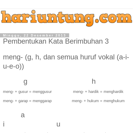
Minggu, 22 Desember 2013
Pembentukan Kata Berimbuhan 3
meng- (g, h, dan semua huruf vokal (a-i-
u-e-o))
g h
meng- + gusur = menggusur meng- + hardik = menghardik
meng- + garap = menggarap meng- + hukum = menghukum
a
i u