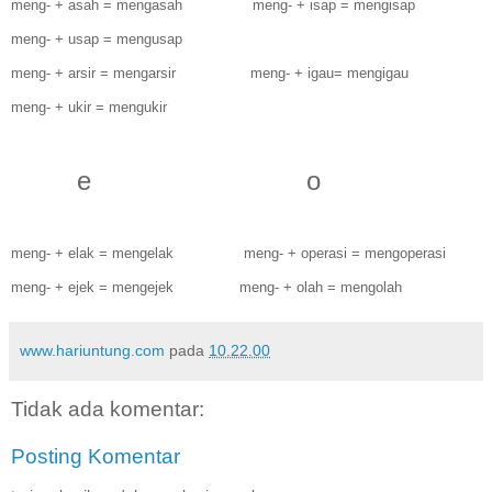
meng- + asah = mengasah meng- + isap = mengisap
meng- + usap = mengusap
meng- + arsir = mengarsir meng- + igau= mengigau
meng- + ukir = mengukir
e o
meng- + elak = mengelak meng- + operasi = mengoperasi
meng- + ejek = mengejek meng- + olah = mengolah
www.hariuntung.com
pada
10.22.00
Tidak ada komentar:
Posting Komentar