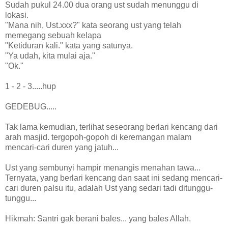
Sudah pukul 24.00 dua orang ust sudah menunggu di
lokasi.
"Mana nih, Ust.xxx?" kata seorang ust yang telah
memegang sebuah kelapa
"Ketiduran kali." kata yang satunya.
"Ya udah, kita mulai aja."
"Ok."
1 - 2 - 3.....hup
GEDEBUG.....
Tak lama kemudian, terlihat seseorang berlari kencang dari
arah masjid. tergopoh-gopoh di keremangan malam
mencari-cari duren yang jatuh...
Ust yang sembunyi hampir menangis menahan tawa...
Ternyata, yang berlari kencang dan saat ini sedang mencari-
cari duren palsu itu, adalah Ust yang sedari tadi ditunggu-
tunggu...
Hikmah: Santri gak berani bales... yang bales Allah.