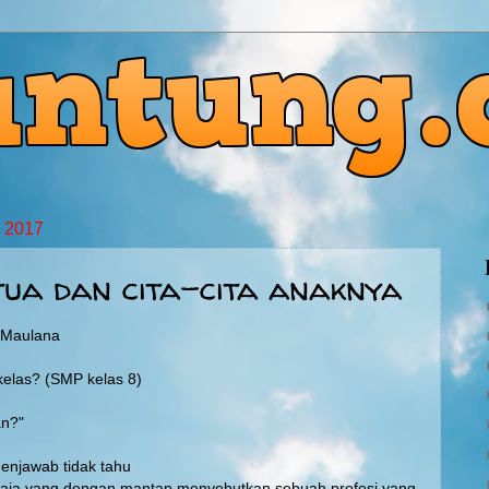
i 2017
ua dan cita-cita anaknya
g Maulana
kelas? (SMP kelas 8)
an?"
enjawab tidak tahu
aja yang dengan mantap menyebutkan sebuah profesi yang