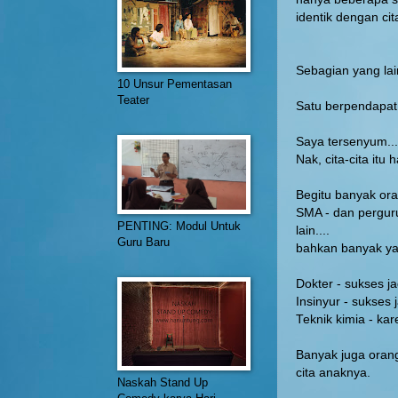
identik dengan ci
Sebagian yang lai
10 Unsur Pementasan
Teater
Satu berpendapat..
Saya tersenyum...
Nak, cita-cita itu 
Begitu banyak ora
SMA - dan perguru
PENTING: Modul Untuk
lain....
Guru Baru
bahkan banyak ya
Dokter - sukses j
Insinyur - sukses 
Teknik kimia - kar
Banyak juga orang
cita anaknya.
Naskah Stand Up