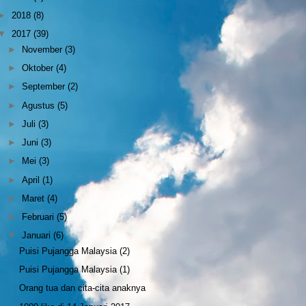
►
2018
(8)
▼
2017
(39)
►
November
(3)
►
Oktober
(4)
►
September
(2)
►
Agustus
(5)
►
Juli
(3)
►
Juni
(3)
►
Mei
(3)
►
April
(1)
►
Maret
(4)
►
Februari
(5)
▼
Januari
(6)
Puisi Pujangga Malaysia (2)
Puisi Pujangga Malaysia (1)
Orang tua dan cita-cita anaknya