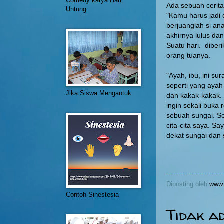
Comedy karya Hari
Ada sebuah cerita
Untung
"Kamu harus jadi 
berjuanglah si an
akhirnya lulus da
Suatu hari. diber
orang tuanya.
"Ayah, ibu, ini s
seperti yang ayah 
Jika Siswa Mengantuk
dan kakak-kakak. 
ingin sekali buka
sebuah sungai. Se
cita-cita saya. S
dekat sungai dan 
Diposting oleh
www.
Contoh Sinestesia
Tidak a