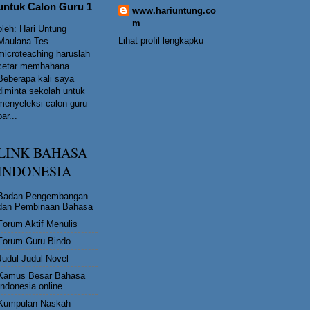
untuk Calon Guru 1
www.hariuntung.co
m
oleh: Hari Untung
Lihat profil lengkapku
Maulana Tes
microteaching haruslah
cetar membahana
Beberapa kali saya
diminta sekolah untuk
menyeleksi calon guru
bar...
LINK BAHASA
INDONESIA
Badan Pengembangan
dan Pembinaan Bahasa
Forum Aktif Menulis
Forum Guru Bindo
Judul-Judul Novel
Kamus Besar Bahasa
Indonesia online
Kumpulan Naskah