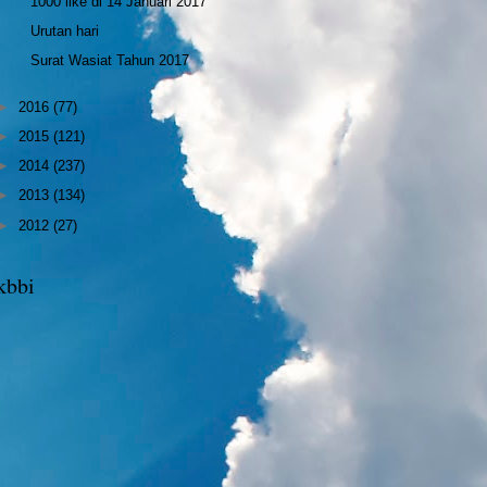
1000 like di 14 Januari 2017
Urutan hari
Surat Wasiat Tahun 2017
►
2016
(77)
►
2015
(121)
►
2014
(237)
►
2013
(134)
►
2012
(27)
kbbi