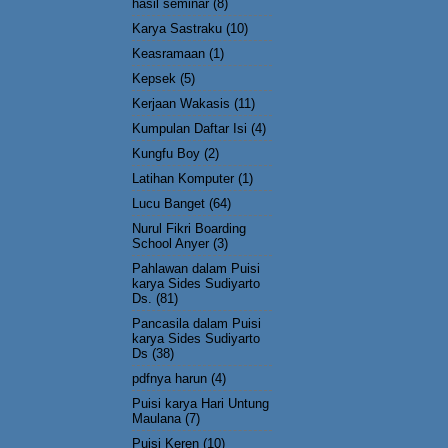
hasil seminar
(8)
Karya Sastraku
(10)
Keasramaan
(1)
Kepsek
(5)
Kerjaan Wakasis
(11)
Kumpulan Daftar Isi
(4)
Kungfu Boy
(2)
Latihan Komputer
(1)
Lucu Banget
(64)
Nurul Fikri Boarding
School Anyer
(3)
Pahlawan dalam Puisi
karya Sides Sudiyarto
Ds.
(81)
Pancasila dalam Puisi
karya Sides Sudiyarto
Ds
(38)
pdfnya harun
(4)
Puisi karya Hari Untung
Maulana
(7)
Puisi Keren
(10)