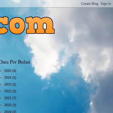
Data Per Bulan
►
2025
(4)
►
2024
(1)
►
2023
(1)
►
2022
(2)
►
2021
(7)
►
2020
(2)
►
2019
(2)