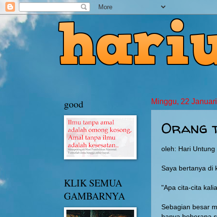
good
Minggu, 22 Januar
Orang t
oleh: Hari Untun
Saya bertanya di 
KLIK SEMUA
"Apa cita-cita kali
GAMBARNYA
Sebagian besar m
hanya beberapa s