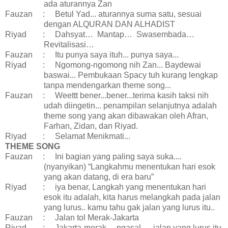
ada aturannya Zan
Fauzan
:
Betul Yad... aturannya suma satu, sesuai
dengan ALQURAN DAN ALHADIST
Riyad
:
Dahsyat…
Mantap…
Swasembada…
Revitalisasi…
Fauzan
:
Itu punya saya ituh... punya saya...
Riyad
:
Ngomong-ngomong nih Zan... Baydewai
baswai... Pembukaan Spacy tuh kurang lengkap
tanpa mendengarkan theme song...
Fauzan
:
Weettt bener...bener...terima kasih taksi nih
udah diingetin... penampilan selanjutnya adalah
theme song yang akan dibawakan oleh Afran,
Farhan, Zidan, dan Riyad.
Riyad
:
Selamat Menikmati...
THEME SONG
Fauzan
:
Ini bagian yang paling saya suka....
(nyanyikan)
“
Langkahmu menentukan hari esok
yang akan datang, di era baru
”
Riyad
:
iya benar,
Langkah yang menentukan hari
esok itu adalah
, kita harus
melangkah pada jalan
yang lurus.. kamu tahu gak jalan yang lurus itu..
Fauzan
:
Jalan tol Merak-Jakarta
Riyad
:
Jakarta-merak… ngasal … jalan yang lurus itu