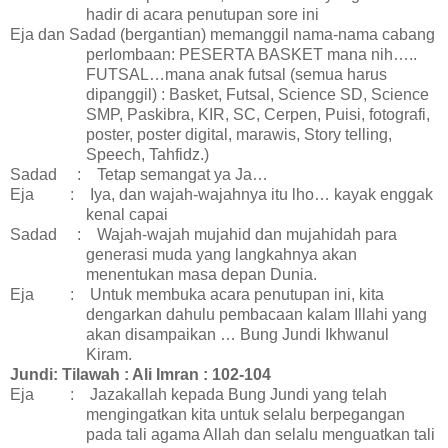
hadir di acara penutupan sore ini
Eja dan Sadad (bergantian) memanggil nama-nama cabang
perlombaan: PESERTA BASKET mana nih…..
FUTSAL…mana anak futsal (semua harus
dipanggil) : Basket, Futsal, Science SD, Science
SMP, Paskibra, KIR, SC, Cerpen, Puisi, fotografi,
poster, poster digital, marawis, Story telling,
Speech, Tahfidz.)
Sadad
:
Tetap semangat ya Ja…
Eja
:
Iya, dan wajah-wajahnya itu lho… kayak enggak
kenal capai
Sadad
:
Wajah-wajah mujahid dan mujahidah para
generasi muda yang langkahnya akan
menentukan masa depan Dunia.
Eja
:
Untuk membuka acara penutupan ini, kita
dengarkan dahulu pembacaan kalam Illahi yang
akan disampaikan … Bung Jundi Ikhwanul
Kiram.
Jundi: Tilawah : Ali Imran : 102-104
Eja
:
Jazakallah kepada Bung Jundi yang telah
mengingatkan kita untuk selalu berpegangan
pada tali agama Allah dan selalu menguatkan tali