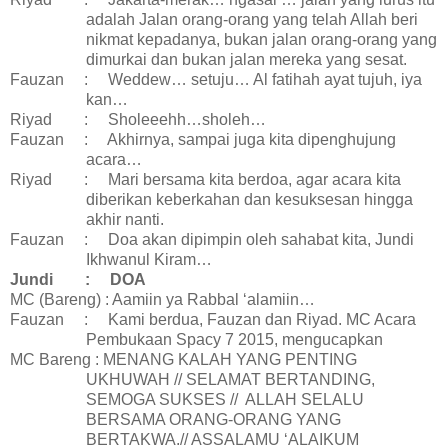
adalah Jalan orang-orang yang telah Allah beri
nikmat kepadanya, bukan jalan orang-orang yang
dimurkai dan bukan jalan mereka yang sesat.
Fauzan
:
Weddew… setuju… Al fatihah ayat tujuh, iya
kan…
Riyad
:
Sholeeehh…sholeh…
Fauzan
:
Akhirnya, sampai juga kita dipenghujung
acara…
Riyad
:
Mari bersama kita berdoa, agar acara kita
diberikan keberkahan dan kesuksesan hingga
akhir nanti.
Fauzan
:
Doa akan dipimpin oleh sahabat kita, Jundi
Ikhwanul Kiram…
Jundi
:
DOA
MC (Bareng) : Aamiin ya Rabbal ‘alamiin…
Fauzan
:
Kami berdua, Fauzan dan Riyad. MC Acara
Pembukaan Spacy 7 2015, mengucapkan
MC Bareng : MENANG KALAH YANG PENTING
UKHUWAH // SELAMAT BERTANDING,
SEMOGA SUKSES //
ALLAH SELALU
BERSAMA ORANG-ORANG YANG
BERTAKWA.// ASSALAMU ‘ALAIKUM