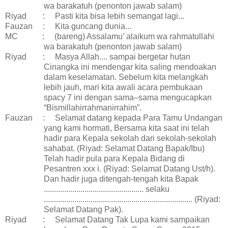
wa barakatuh (penonton jawab salam)
Riyad
:
Pasti kita bisa lebih semangat lagi...
Fauzan
:
Kita guncang dunia...
MC
:
(bareng) Assalamu’ alaikum wa rahmatullahi
wa barakatuh (penonton jawab salam)
Riyad
:
Masya Allah.... sampai bergetar hutan
Cinangka ini mendengar kita saling mendoakan
dalam keselamatan. Sebelum kita melangkah
lebih jauh, mari kita awali acara pembukaan
spacy 7 ini dengan sama–sama mengucapkan
“Bismillahirrahmanirrahim”.
Fauzan
:
Selamat datang kepada Para Tamu Undangan
yang kami hormati, Bersama kita saat ini telah
hadir para Kepala sekolah dari sekolah-sekolah
sahabat. (Riyad: Selamat Datang Bapak/Ibu)
Telah hadir pula para Kepala Bidang di
Pesantren xxx i. (Riyad: Selamat Datang Ust/h).
Dan hadir juga ditengah-tengah kita Bapak
................................................. selaku
......................................................................... (Riyad:
Selamat Datang Pak).
Riyad
:
Selamat Datang Tak Lupa kami sampaikan