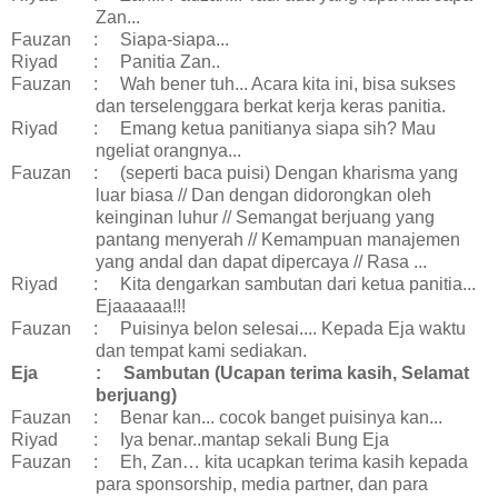
Zan...
Fauzan
:
Siapa-siapa...
Riyad
:
Panitia Zan..
Fauzan
:
Wah bener tuh... Acara kita ini, bisa sukses
dan terselenggara berkat kerja keras panitia.
Riyad
:
Emang ketua panitianya siapa sih? Mau
ngeliat orangnya...
Fauzan
:
(seperti baca puisi) Dengan kharisma yang
luar biasa // Dan dengan didorongkan oleh
keinginan luhur // Semangat berjuang yang
pantang menyerah // Kemampuan manajemen
yang andal dan dapat dipercaya // Rasa ...
Riyad
:
Kita dengarkan sambutan dari ketua panitia...
Ejaaaaaa!!!
Fauzan
:
Puisinya belon selesai.... Kepada Eja waktu
dan tempat kami sediakan.
Eja
:
Sambutan (Ucapan terima kasih, Selamat
berjuang)
Fauzan
:
Benar kan... cocok banget puisinya kan...
Riyad
:
Iya benar..mantap sekali Bung Eja
Fauzan
:
Eh, Zan… kita ucapkan terima kasih kepada
para sponsorship, media partner, dan para