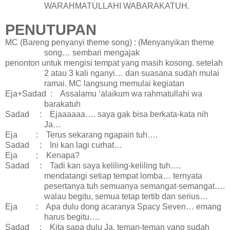
WARAHMATULLAHI WABARAKATUH.
PENUTUPAN
MC (Bareng penyanyi theme song) : (Menyanyikan theme
song… sembari mengajak
penonton untuk mengisi tempat yang masih kosong. setelah
2 atau 3 kali nganyi… dan suasana sudah mulai
ramai. MC langsung memulai kegiatan
Eja+Sadad
:
Assalamu ‘alaikum wa rahmatullahi wa
barakatuh
Sadad
:
Ejaaaaaa…. saya gak bisa berkata-kata nih
Ja…
Eja
:
Terus sekarang ngapain tuh….
Sadad
:
Ini kan lagi curhat…
Eja
:
Kenapa?
Sadad
:
Tadi kan saya keliling-keliling tuh….
mendatangi setiap tempat lomba… ternyata
pesertanya tuh semuanya semangat-semangat….
walau begitu, semua tetap tertib dan serius…
Eja
:
Apa dulu dong acaranya Spacy Seven… emang
harus begitu….
Sadad
:
Kita sapa dulu Ja, teman-teman yang sudah