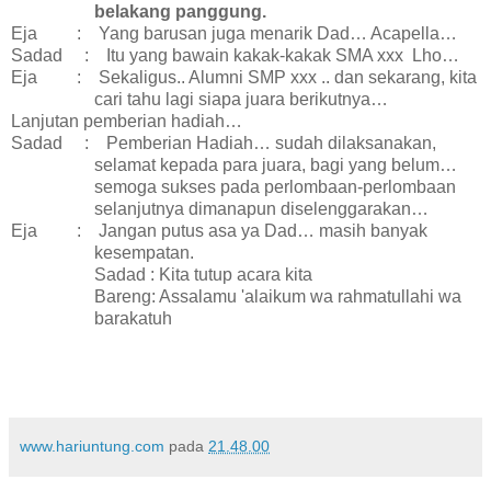
belakang panggung.
Eja
:
Yang barusan juga menarik Dad… Acapella…
Sadad
:
Itu yang bawain kakak-kakak SMA xxx Lho…
Eja
:
Sekaligus.. Alumni SMP xxx .. dan sekarang, kita
cari tahu lagi siapa juara berikutnya…
Lanjutan pemberian hadiah…
Sadad
:
Pemberian Hadiah… sudah dilaksanakan,
selamat kepada para juara, bagi yang belum…
semoga sukses pada perlombaan-perlombaan
selanjutnya dimanapun diselenggarakan…
Eja
:
Jangan putus asa ya Dad… masih banyak
kesempatan.
Sadad : Kita tutup acara kita
Bareng: Assalamu 'alaikum wa rahmatullahi wa
barakatuh
www.hariuntung.com
pada
21.48.00