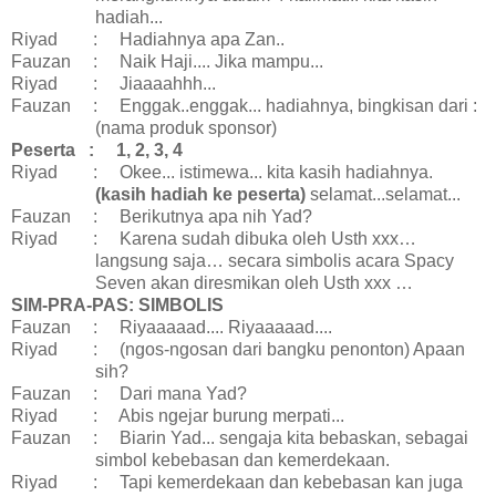
hadiah...
Riyad
:
Hadiahnya apa Zan..
Fauzan
:
Naik Haji.... Jika mampu...
Riyad
:
Jiaaaahhh...
Fauzan
:
Enggak..enggak... hadiahnya, bingkisan dari :
(nama produk sponsor)
Peserta
:
1, 2, 3, 4
Riyad
:
Okee... istimewa... kita kasih hadiahnya.
(kasih hadiah ke peserta)
selamat...selamat...
Fauzan
:
Berikutnya apa nih Yad?
Riyad
:
Karena sudah dibuka oleh Usth xxx…
langsung saja… secara simbolis acara Spacy
Seven akan diresmikan oleh Usth xxx …
SIM-PRA-PAS: SIMBOLIS
Fauzan
:
Riyaaaaad.... Riyaaaaad....
Riyad
:
(ngos-ngosan dari bangku penonton) Apaan
sih?
Fauzan
:
Dari mana Yad?
Riyad
:
Abis ngejar burung merpati...
Fauzan
:
Biarin Yad... sengaja kita bebaskan, sebagai
simbol kebebasan dan kemerdekaan.
Riyad
:
Tapi kemerdekaan dan kebebasan kan juga