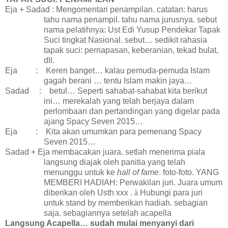
Eja + Sadad : Mengomentari penampilan. catatan: harus
tahu nama penampil. tahu nama jurusnya. sebut
nama pelatihnya: Ust Edi Yusup Pendekar Tapak
Suci tingkat Nasional. sebut… sedikit rahasia
tapak suci: pernapasan, keberanian, tekad bulat,
dll.
Eja
:
Keren banget… kalau pemuda-pemuda Islam
gagah berani … tentu Islam makin jaya…
Sadad
:
betul… Seperti sahabat-sahabat kita berikut
ini… merekalah yang telah berjaya dalam
perlombaan dan pertandingan yang digelar pada
ajang Spacy Seven 2015…
Eja
:
Kita akan umumkan para pemenang Spacy
Seven 2015…
Sadad + Eja membacakan juara. setlah menerima piala
langsung diajak oleh panitia yang telah
menunggu untuk ke
hall of fame
. foto-foto. YANG
MEMBERI HADIAH: Perwakilan juri. Juara umum
diberikan oleh Usth xxx .
à
Hubungi para juri
untuk stand by memberikan hadiah. sebagian
saja. sebagiannya setelah acapella
Langsung Acapella… sudah mulai menyanyi dari