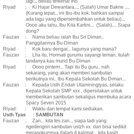
lagi... beliau terkenal lho
Riyad
:
Ki Hajar Dewantara.... (Salah) Umar Bakrie ....
(Kurang tepat... ini Ibu-ibu kok, bahkan sampai
ada lagu yang dipersembahkan untuk beliau)...
Oooo aku tahu, Ibu Kita Kartini...
(Salah).... Siapa
dong?
Fauzan
:
Nama beliau ialah Ibu Sri Diman..
Panggilannya Bu-Diman
Riyad
:
Kok baru dengar... lagunya yang mana?
Fauzan
:
Lha itu, Hormati gurumu sayangi teman, itulah
tandanya kau murid Bu-Diman
Riyad
:
Oooo pinterrr... Tapi itu Bu guru.. nah
sekarang, yang akan memberi sambutan
berikutnya ini.. Ibu Kepala Sekolah Bu Diman...
Fauzan
:
Kepada Usth Endah Utaminingtyas, selaku
Kepala Sekolah SMP xxx , dipersilakan untuk
memberikan sambutan
sekaligus membuka acara
Spacy Seven 2015
Riyad:
:
Waktu dan tempat kami sediakan.
Usth Tyas
: SAMBUTAN
Fauzan
:
Zan... kita tes zan... siapa tadi yang
ngedengrin sambutan ustzh xx dan bisa sedikit
merangkumnya dalam 4 kalimat... kita kasih