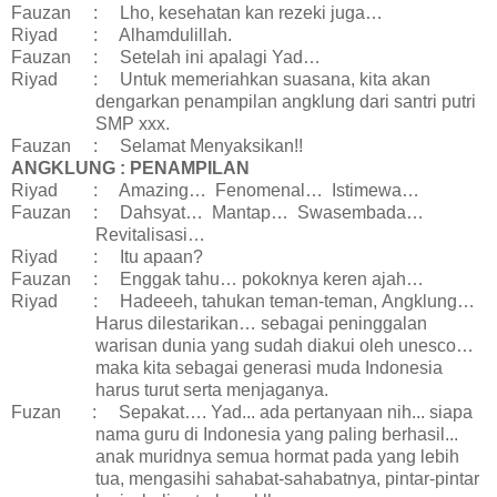
Fauzan
:
Lho, kesehatan kan rezeki juga…
Riyad
:
Alhamdulillah.
Fauzan
:
Setelah ini apalagi Yad…
Riyad
:
Untuk memeriahkan suasana, kita akan
dengarkan penampilan angklung dari santri putri
SMP xxx.
Fauzan
:
Selamat Menyaksikan!!
ANGKLUNG : PENAMPILAN
Riyad
:
Amazing…
Fenomenal…
Istimewa…
Fauzan
:
Dahsyat…
Mantap…
Swasembada…
Revitalisasi…
Riyad
:
Itu apaan?
Fauzan
:
Enggak tahu… pokoknya keren ajah…
Riyad
:
Hadeeeh, tahukan teman-teman,
Angklung…
Harus dilestarikan… sebagai peninggalan
warisan dunia yang sudah diakui oleh unesco…
maka kita sebagai generasi muda Indonesia
harus turut serta menjaganya.
Fuzan
:
Sepakat….
Yad... ada pertanyaan nih... siapa
nama guru di Indonesia yang paling berhasil...
anak muridnya semua hormat pada yang lebih
tua, mengasihi sahabat-sahabatnya, pintar-pintar