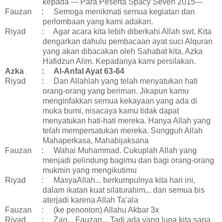
kepada --- Para Peserta Spacy Seven 2015---
Fauzan
:
Semoga menikmati semua kegiatan dan
perlombaan yang kami adakan.
Riyad
:
Agar acara kita lebih diberkahi Allah swt. Kita
dengarkan dahulu pembacaan ayat suci Alquran
yang akan dibacakan oleh Sahabat kita, Azka
Hafidzun Alim. Kepadanya kami persilakan.
Azka
:
Al-Anfal Ayat 63-64
Riyad
:
Dan Allahlah yang telah menyatukan hati
orang-orang yang beriman. Jikapun kamu
menginfakkan semua kekayaan yang ada di
muka bumi, nisacaya kamu tidak dapat
menyatukan hati-hati mereka. Hanya Allah yang
telah mempersatukan mereka. Sungguh Allah
Mahaperkasa, Mahabijaksana
Fauzan
:
Wahai Muhammad. Cukuplah Allah yang
menjadi pelindung bagimu dan bagi orang-orang
mukmin yang mengikutimu
Riyad
:
MasyaAllah... berkumpulnya kita hari ini,
dalam ikatan kuat silaturahim... dan semua bis
aterjadi karena Allah Ta’ala
Fauzan
:
(ke penonton) Allahu Akbar 3x
Riyad
:
Zan... Fauzan... Tadi ada yang lupa kita sapa