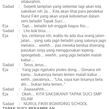
silaturahim.
Sadad
:
Seperti tampilan yang sebentar lagi akan kita
saksikan nih Ja… Kita akan lihat para pendekar
Nurul Fikri yang akan unjuk kebolehan dalam
seni beladiri Tapak Suci…
Eja
:
Tapi… beladiri tuh enggak bagus lho…
Sadad
:
Lho kok bisa….
Eja
:
Iya, ceritanya nih, waktu itu ada dua orang jalan-
jalan… yang satu jago beladiri yang satunya jago
melukis… eeehh… pas mereka berdua diserang
pasukan ninja yang menggunakan topeng
spongebob… eeehh.. yang jago beladiri malah
kabur…
Sadad
:
Terus..terus…
Eja
:
Yang jago ngelukis protes dong… Gimana sih
kamu…bukannya belain temen malah kabur…
eehh.. jawabnya… “Lha, saya kan bisanya bela
diri… bukan bela temen..”
Sadad
:
Jiaaaaahhh…
Eja
:
Okeh… KITA SAKSIKAN!!! TAPAK SUCI SMP
ISLAM
Sadad
:
NURUL FIKRI BOARDING SCHOOL
TAPAK SUCI: PENAMPILAN