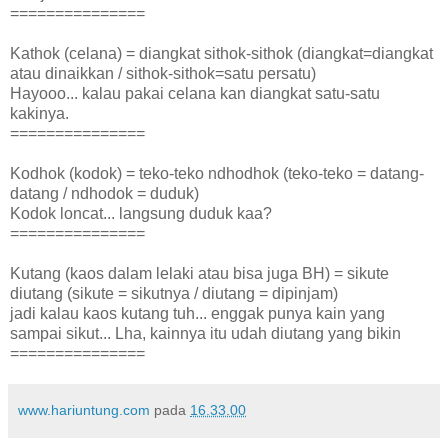
===============
Kathok (celana) = diangkat sithok-sithok (diangkat=diangkat
atau dinaikkan / sithok-sithok=satu persatu)
Hayooo... kalau pakai celana kan diangkat satu-satu
kakinya.
===============
Kodhok (kodok) = teko-teko ndhodhok (teko-teko = datang-
datang / ndhodok = duduk)
Kodok loncat... langsung duduk kaa?
===============
Kutang (kaos dalam lelaki atau bisa juga BH) = sikute
diutang (sikute = sikutnya / diutang = dipinjam)
jadi kalau kaos kutang tuh... enggak punya kain yang
sampai sikut... Lha, kainnya itu udah diutang yang bikin
===============
www.hariuntung.com
pada
16.33.00