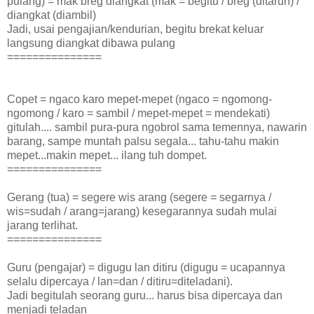
pulang) = mak breg diangkat (mak = begitu / breg (ditaruh) /
diangkat (diambil)
Jadi, usai pengajian/kendurian, begitu brekat keluar
langsung diangkat dibawa pulang
===============
Copet = ngaco karo mepet-mepet (ngaco = ngomong-
ngomong / karo = sambil / mepet-mepet = mendekati)
gitulah.... sambil pura-pura ngobrol sama temennya, nawarin
barang, sampe muntah palsu segala... tahu-tahu makin
mepet...makin mepet... ilang tuh dompet.
===============
Gerang (tua) = segere wis arang (segere = segarnya /
wis=sudah / arang=jarang) kesegarannya sudah mulai
jarang terlihat.
===============
Guru (pengajar) = digugu lan ditiru (digugu = ucapannya
selalu dipercaya / lan=dan / ditiru=diteladani).
Jadi begitulah seorang guru... harus bisa dipercaya dan
menjadi teladan