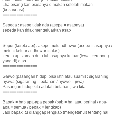
Lha pisang kan biasanya dimakan setelah makan
(besar/nasi)
===============
Sepeda : asepe tidak ada (asepe = asapnya)
sepeda kan tidak mengeluarkan asap
===============
Sepur (kereta api) : asepe metu ndhuwur (asepe = asapnya /
metu = keluar / ndhuwur = atas)
kereta api zaman dulu tuh asapnya keluar (lewat cerobong
yang di) atas
===============
Garwo (pasangan hidup, bisa istri atau suami) : sigaraning
nyawa (sigaraning = belahan / nyowo = jiwa)
Pasangan hidup kita adalah belahan jiwa kita
===============
Bapak = bab apa-apa pepak (bab = hal atau perihal / apa-
apa = semua / pepak = lengkap)
Jadi bapak itu dianggap lengkap (mengetahui) tentang hal