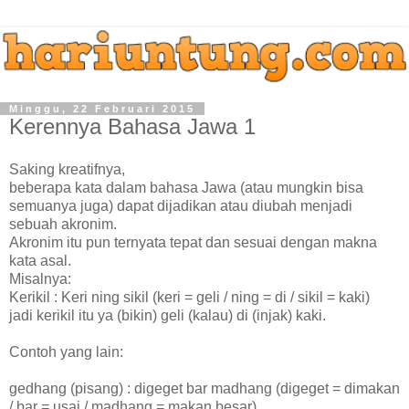
Minggu, 22 Februari 2015
Kerennya Bahasa Jawa 1
Saking kreatifnya,
beberapa kata dalam bahasa Jawa (atau mungkin bisa
semuanya juga) dapat dijadikan atau diubah menjadi
sebuah akronim.
Akronim itu pun ternyata tepat dan sesuai dengan makna
kata asal.
Misalnya:
Kerikil : Keri ning sikil (keri = geli / ning = di / sikil = kaki)
jadi kerikil itu ya (bikin) geli (kalau) di (injak) kaki.
Contoh yang lain:
gedhang (pisang) : digeget bar madhang (digeget = dimakan
/ bar = usai / madhang = makan besar)