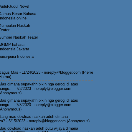
Judul-Judul Novel
Kamus Besar Bahasa
Indonesia online
Kumpulan Naskah
Teater
Sumber Naskah Teater
MGMP bahasa
Indoensia Jakarta
puisi-puisi Indonesia
Bagus Mas
- 11/24/2023
- noreply@blogger.com (Pierre
Hotma)
Mas gimana supayahh bikin nga gerogi di atas
pangu...
- 7/3/2023
- noreply@blogger.com
(Anonymous)
Mas gimana supayahh bikin nga gerogi di atas
pangu...
- 7/3/2023
- noreply@blogger.com
(Anonymous)
Bang mau dowload naskah aduh dimana
ya?
- 5/15/2023
- noreply@blogger.com (Anonymous)
Mau dowload naskah aduh putu wijaya dimana