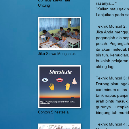
Comedy karya Hari
rasanya... "
Untung
"Kalian mau gak 
Lanjutkan pada s
Teknik Muncul 
Jika Anda menggu
peganglah dia se
pecah. Peganglah 
itu akan meledak 
Jika Siswa Mengantuk
sih tuh. kemudian
bukalah pelajaran.
akting lagi.
Teknik Muncul 
Dorong pintu agak 
cari minum di tas..
tarik napas panjan
arah pintu masuk.
gurunya... ucapka
Contoh Sinestesia
bingung tuh murid
Teknik Muncul 4