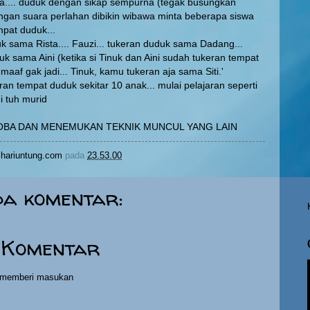
a.... duduk dengan sikap sempurna (tegak busungkan
engan suara perlahan dibikin wibawa minta beberapa siswa
mpat duduk...
k sama Rista.... Fauzi... tukeran duduk sama Dadang...
uk sama Aini (ketika si Tinuk dan Aini sudah tukeran tempat
'maaf gak jadi... Tinuk, kamu tukeran aja sama Siti.'
eran tempat duduk sekitar 10 anak... mulai pelajaran seperti
i tuh murid
BA DAN MENEMUKAN TEKNIK MUNCUL YANG LAIN
hariuntung.com
pada
23.53.00
da komentar:
 Komentar
h memberi masukan