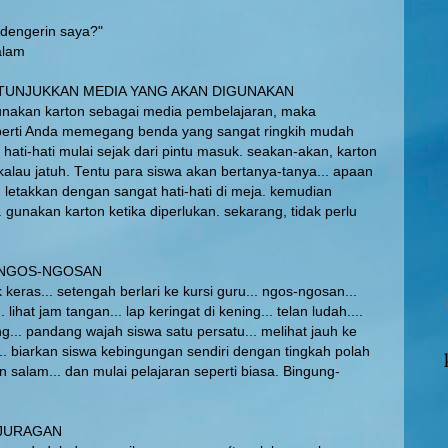
ndengerin saya?"
alam
2: TUNJUKKAN MEDIA YANG AKAN DIGUNAKAN
nakan karton sebagai media pembelajaran, maka
perti Anda memegang benda yang sangat ringkih mudah
hati-hati mulai sejak dari pintu masuk. seakan-akan, karton
kalau jatuh. Tentu para siswa akan bertanya-tanya... apaan
, letakkan dengan sangat hati-hati di meja. kemudian
 gunakan karton ketika diperlukan. sekarang, tidak perlu
3: NGOS-NGOSAN
keras... setengah berlari ke kursi guru... ngos-ngosan...
. lihat jam tangan... lap keringat di kening... telan ludah....
g... pandang wajah siswa satu persatu... melihat jauh ke
.. biarkan siswa kebingungan sendiri dengan tingkah polah
n salam... dan mulai pelajaran seperti biasa. Bingung-
: JURAGAN