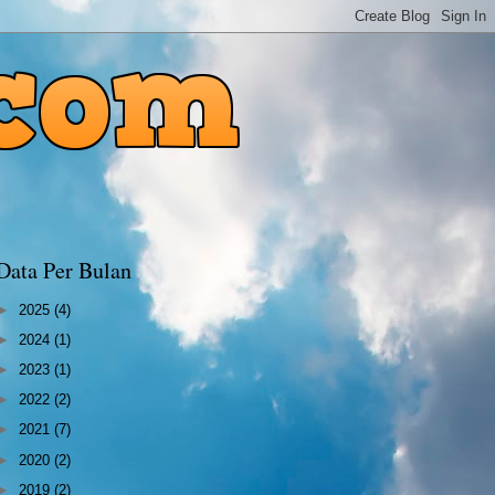
Data Per Bulan
►
2025
(4)
►
2024
(1)
►
2023
(1)
►
2022
(2)
►
2021
(7)
►
2020
(2)
►
2019
(2)