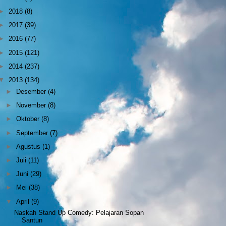
►
2018
(8)
►
2017
(39)
►
2016
(77)
►
2015
(121)
►
2014
(237)
▼
2013
(134)
►
Desember
(4)
►
November
(8)
►
Oktober
(8)
►
September
(7)
►
Agustus
(1)
►
Juli
(11)
►
Juni
(29)
►
Mei
(38)
▼
April
(9)
Naskah Stand Up Comedy: Pelajaran Sopan
Santun