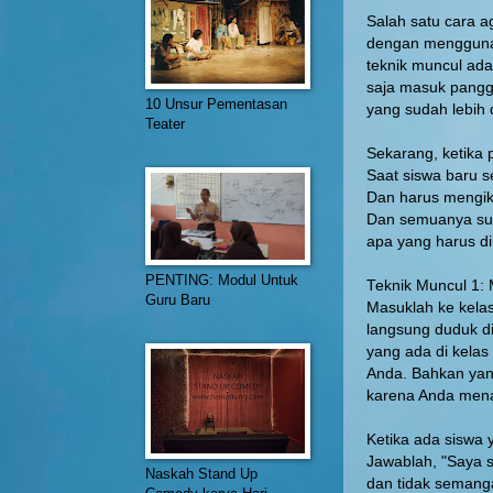
Salah satu cara a
dengan mengguna
teknik muncul ada
saja masuk pangg
10 Unsur Pementasan
yang sudah lebih
Teater
Sekarang, ketika 
Saat siswa baru s
Dan harus mengiku
Dan semuanya su
apa yang harus d
PENTING: Modul Untuk
Teknik Muncul 1
Guru Baru
Masuklah ke kela
langsung duduk di
yang ada di kela
Anda. Bahkan yan
karena Anda mena
Ketika ada siswa 
Jawablah, "Saya se
Naskah Stand Up
dan tidak semanga