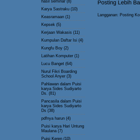
hasil seminar
(8)
Posting Lebih Ba
Karya Sastraku
(10)
Langganan:
Posting Ko
Keasramaan
(1)
Kepsek
(5)
Kerjaan Wakasis
(11)
Kumpulan Daftar Isi
(4)
Kungfu Boy
(2)
Latihan Komputer
(1)
Lucu Banget
(64)
Nurul Fikri Boarding
School Anyer
(3)
Pahlawan dalam Puisi
karya Sides Sudiyarto
Ds.
(81)
Pancasila dalam Puisi
karya Sides Sudiyarto
Ds
(38)
pdfnya harun
(4)
Puisi karya Hari Untung
Maulana
(7)
Puisi Keren
(10)