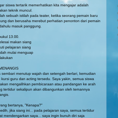
gar siswa tertarik memerhatikan kita mengajar adalah
kan teknik muncul.
lah sebuah istilah pada teater, ketika seorang pemain baru
ung dan berusaha merebut perhatian penonton dari pemain
 dahulu masuk panggung.
pukul 13.00.
elesai makan siang
ti pelajaran siang
dah mulai menguap
ilakukan
: MENANGIS
s sembari menutup wajah dan setengah berlari, kemudian
 kursi guru dan acting tersedu. Saya yakin, semua siswa
s akan mengalihkan pembicaraan atau pandangan ke arah
g tertidur sekalipun akan dibangunkan oleh temannya
ngis.
yang bertanya, "Kenapa?"
dih, jika siang ini... pada pelajaran saya, semua tertidur
t mendengarkan saya... saya ingin bunuh diri saja