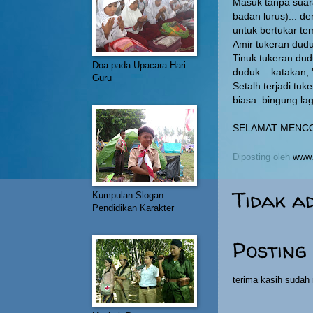
Masuk tanpa suar
badan lurus)... d
untuk bertukar te
Amir tukeran dudu
Tinuk tukeran dud
Doa pada Upacara Hari
duduk....katakan, 
Guru
Setalh terjadi tuk
biasa. bingung lag
SELAMAT MENCO
Diposting oleh
www.
Tidak a
Kumpulan Slogan
Pendidikan Karakter
Posting
terima kasih suda