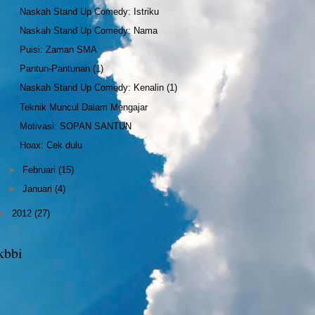
Naskah Stand Up Comedy: Istriku
Naskah Stand Up Comedy: Nama
Puisi: Zaman SMA
Pantun-Pantunan (1)
Naskah Stand Up Comedy: Kenalin (1)
Teknik Muncul Dalam Mengajar
Motivasi: SOPAN SANTUN
Hoax: Cek dulu
►
Februari
(15)
►
Januari
(4)
►
2012
(27)
kbbi