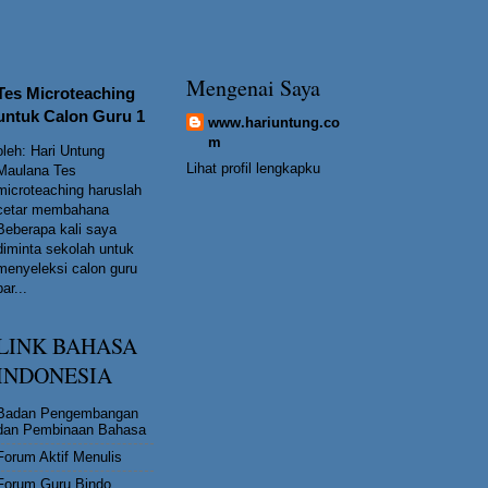
Mengenai Saya
Tes Microteaching
untuk Calon Guru 1
www.hariuntung.co
m
oleh: Hari Untung
Lihat profil lengkapku
Maulana Tes
microteaching haruslah
cetar membahana
Beberapa kali saya
diminta sekolah untuk
menyeleksi calon guru
bar...
LINK BAHASA
INDONESIA
Badan Pengembangan
dan Pembinaan Bahasa
Forum Aktif Menulis
Forum Guru Bindo