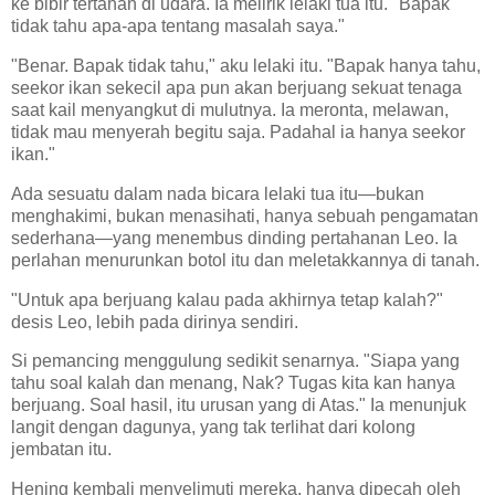
ke bibir tertahan di udara. Ia melirik lelaki tua itu. "Bapak
tidak tahu apa-apa tentang masalah saya."
"Benar. Bapak tidak tahu," aku lelaki itu. "Bapak hanya tahu,
seekor ikan sekecil apa pun akan berjuang sekuat tenaga
saat kail menyangkut di mulutnya. Ia meronta, melawan,
tidak mau menyerah begitu saja. Padahal ia hanya seekor
ikan."
Ada sesuatu dalam nada bicara lelaki tua itu—bukan
menghakimi, bukan menasihati, hanya sebuah pengamatan
sederhana—yang menembus dinding pertahanan Leo. Ia
perlahan menurunkan botol itu dan meletakkannya di tanah.
"Untuk apa berjuang kalau pada akhirnya tetap kalah?"
desis Leo, lebih pada dirinya sendiri.
Si pemancing menggulung sedikit senarnya. "Siapa yang
tahu soal kalah dan menang, Nak? Tugas kita kan hanya
berjuang. Soal hasil, itu urusan yang di Atas." Ia menunjuk
langit dengan dagunya, yang tak terlihat dari kolong
jembatan itu.
Hening kembali menyelimuti mereka, hanya dipecah oleh