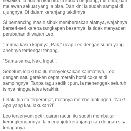
seketika. Ia adalah ikan itu. Ia sudah berjuang, meronta, dan
melawan sekuat yang ia bisa. Dan kini ia sudah sampai di
ujungnya. Di dalam keranjang takdirnya.
Si pemancing masih sibuk membereskan alatnya, wajahnya
berseri-seri karena tangkapan besarnya. Ia tidak menyadari
perubahan di wajah Leo.
"Terima kasih kopinya, Pak," ucap Leo dengan suara yang
anehnya terdengar tenang.
"Sama-sama, Nak. Ingat..."
Sebelum lelaki tua itu menyelesaikan kalimatnya, Leo
dengan satu gerakan cepat meraih botol cokelat di
sampingnya. Tanpa ragu sedikit pun, ia menenggak seluruh
isinya hingga tetes terakhir.
Lelaki tua itu terperanjat, matanya membelalak ngeri. "Nak!
Apa yang kau lakukan?!"
Leo tersenyum getir, cairan racun itu sudah membakar
kerongkongannya. Ia menunjuk keranjang ikan dengan sisa
tenaganya.