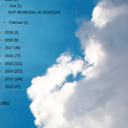
▼
Juni
(1)
SOP REMEDIAL DI SEKOLAH
►
Februari
(1)
►
2019
(2)
►
2018
(8)
►
2017
(39)
►
2016
(77)
►
2015
(121)
►
2014
(237)
►
2013
(134)
►
2012
(27)
kbbi