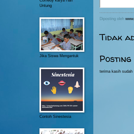
Comedy karya Hari
Untung
Diposting oleh
www.
Tidak a
Posting
Jika Siswa Mengantuk
terima kasih suda
Contoh Sinestesia