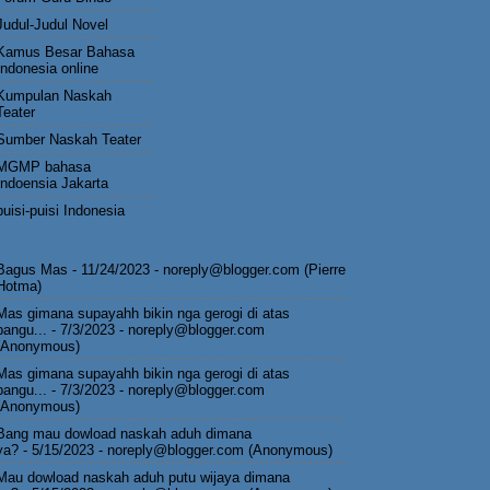
Judul-Judul Novel
Kamus Besar Bahasa
Indonesia online
Kumpulan Naskah
Teater
Sumber Naskah Teater
MGMP bahasa
Indoensia Jakarta
puisi-puisi Indonesia
Bagus Mas
- 11/24/2023
- noreply@blogger.com (Pierre
Hotma)
Mas gimana supayahh bikin nga gerogi di atas
pangu...
- 7/3/2023
- noreply@blogger.com
(Anonymous)
Mas gimana supayahh bikin nga gerogi di atas
pangu...
- 7/3/2023
- noreply@blogger.com
(Anonymous)
Bang mau dowload naskah aduh dimana
ya?
- 5/15/2023
- noreply@blogger.com (Anonymous)
Mau dowload naskah aduh putu wijaya dimana