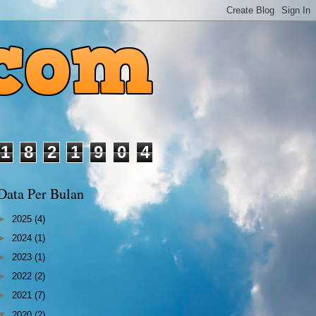
1
8
2
1
9
0
4
Data Per Bulan
►
2025
(4)
►
2024
(1)
►
2023
(1)
►
2022
(2)
►
2021
(7)
▼
2020
(2)