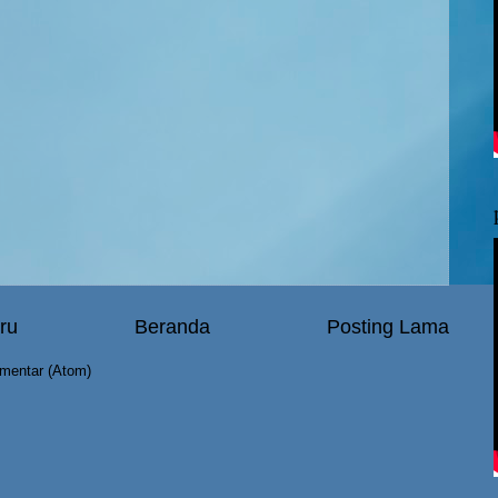
ru
Beranda
Posting Lama
mentar (Atom)