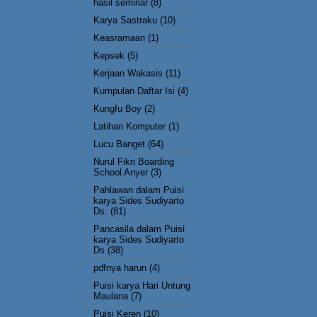
hasil seminar
(8)
Karya Sastraku
(10)
Keasramaan
(1)
Kepsek
(5)
Kerjaan Wakasis
(11)
Kumpulan Daftar Isi
(4)
Kungfu Boy
(2)
Latihan Komputer
(1)
Lucu Banget
(64)
Nurul Fikri Boarding
School Anyer
(3)
Pahlawan dalam Puisi
karya Sides Sudiyarto
Ds.
(81)
Pancasila dalam Puisi
karya Sides Sudiyarto
Ds
(38)
pdfnya harun
(4)
Puisi karya Hari Untung
Maulana
(7)
Puisi Keren
(10)