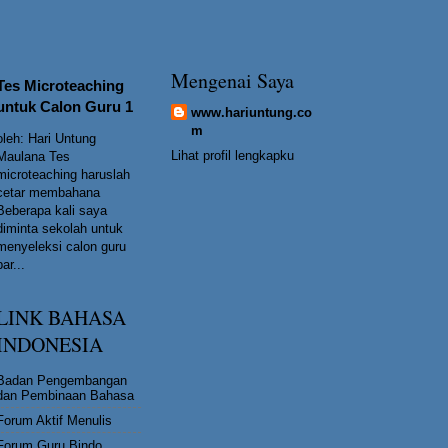
Mengenai Saya
Tes Microteaching
untuk Calon Guru 1
www.hariuntung.co
m
oleh: Hari Untung
Lihat profil lengkapku
Maulana Tes
microteaching haruslah
cetar membahana
Beberapa kali saya
diminta sekolah untuk
menyeleksi calon guru
bar...
LINK BAHASA
INDONESIA
Badan Pengembangan
dan Pembinaan Bahasa
Forum Aktif Menulis
Forum Guru Bindo