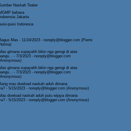
Sumber Naskah Teater
MGMP bahasa
Indoensia Jakarta
puisi-puisi Indonesia
Bagus Mas
- 11/24/2023
- noreply@blogger.com (Pierre
Hotma)
Mas gimana supayahh bikin nga gerogi di atas
pangu...
- 7/3/2023
- noreply@blogger.com
(Anonymous)
Mas gimana supayahh bikin nga gerogi di atas
pangu...
- 7/3/2023
- noreply@blogger.com
(Anonymous)
Bang mau dowload naskah aduh dimana
ya?
- 5/15/2023
- noreply@blogger.com (Anonymous)
Mau dowload naskah aduh putu wijaya dimana
ya?
- 5/15/2023
- noreply@blogger.com (Anonymous)