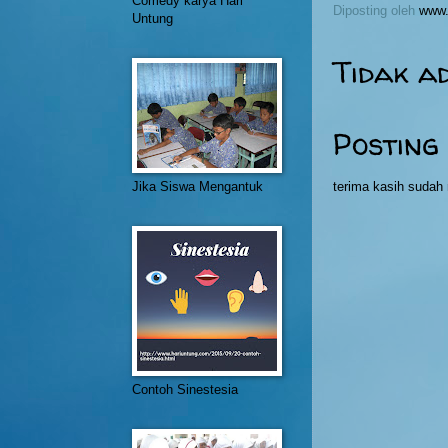
Comedy karya Hari
Diposting oleh
www.
Untung
Tidak a
Posting
terima kasih suda
Jika Siswa Mengantuk
Contoh Sinestesia