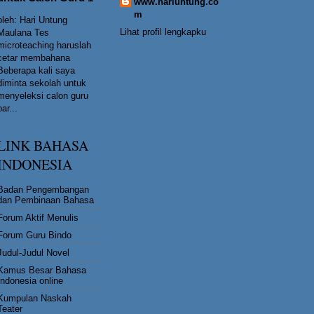
www.hariuntung.co
m
oleh: Hari Untung
Lihat profil lengkapku
Maulana Tes
microteaching haruslah
cetar membahana
Beberapa kali saya
diminta sekolah untuk
menyeleksi calon guru
bar...
LINK BAHASA
INDONESIA
Badan Pengembangan
dan Pembinaan Bahasa
Forum Aktif Menulis
Forum Guru Bindo
Judul-Judul Novel
Kamus Besar Bahasa
Indonesia online
Kumpulan Naskah
Teater