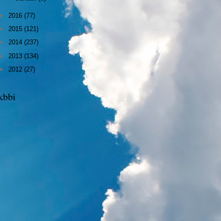
►
2016
(77)
►
2015
(121)
►
2014
(237)
►
2013
(134)
►
2012
(27)
kbbi