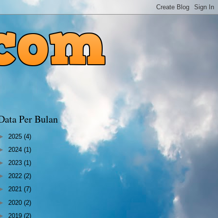
Data Per Bulan
►
2025
(4)
►
2024
(1)
►
2023
(1)
►
2022
(2)
►
2021
(7)
►
2020
(2)
►
2019
(2)