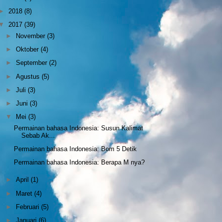
►
2018
(8)
▼
2017
(39)
►
November
(3)
►
Oktober
(4)
►
September
(2)
►
Agustus
(5)
►
Juli
(3)
►
Juni
(3)
▼
Mei
(3)
Permainan bahasa Indonesia: Susun Kalimat
Sebab Ak...
Permainan bahasa Indonesia: Bom 5 Detik
Permainan bahasa Indonesia: Berapa M nya?
►
April
(1)
►
Maret
(4)
►
Februari
(5)
►
Januari
(6)