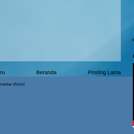
ru
Beranda
Posting Lama
mentar (Atom)