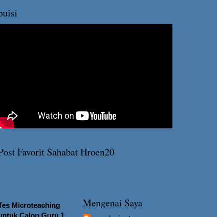
puisi
Post Favorit Sahabat Hroen20
Mengenai Saya
Tes Microteaching
untuk Calon Guru 1