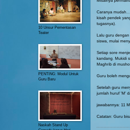
Misalnya permain
Caranya mudah...
kisah pendek yang
tugasnya).
10 Unsur Pementasan
Teater
Lalu guru dengan
siswa, mulai men
Setiap sore menje
kandang. Mukidi s
Maghrib di musho
PENTING: Modul Untuk
Guru boleh mengul
Guru Baru
Setelah guru men
jumlah huruf 'M' da
jawabannya: 11 M
Catatan: Guru bis
Naskah Stand Up