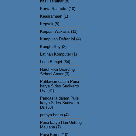
hasil seminar
(8)
Karya Sastraku
(10)
Keasramaan
(1)
Kepsek
(5)
Kerjaan Wakasis
(11)
Kumpulan Daftar Isi
(4)
Kungfu Boy
(2)
Latihan Komputer
(1)
Lucu Banget
(64)
Nurul Fikri Boarding
School Anyer
(3)
Pahlawan dalam Puisi
karya Sides Sudiyarto
Ds.
(81)
Pancasila dalam Puisi
karya Sides Sudiyarto
Ds
(38)
pdfnya harun
(4)
Puisi karya Hari Untung
Maulana
(7)
Puisi Keren
(10)