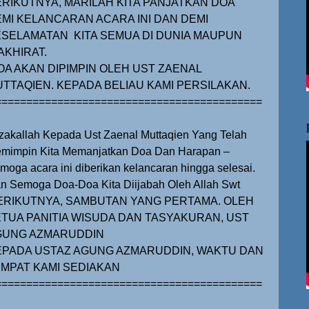
RIKUTNYA, MARILAH KITA PANJATKAN DOA
MI KELANCARAN ACARA INI DAN DEMI
ESELAMATAN
KITA SEMUA DI DUNIA MAUPUN
AKHIRAT.
OA AKAN DIPIMPIN OLEH UST ZAENAL
TTAQIEN. KEPADA BELIAU KAMI PERSILAKAN.
===========================================
zakallah Kepada Ust Zaenal Muttaqien Yang Telah
mimpin Kita Memanjatkan Doa Dan Harapan –
moga acara ini diberikan kelancaran hingga selesai.
n Semoga Doa-Doa Kita Diijabah Oleh Allah Swt
ERIKUTNYA, SAMBUTAN YANG PERTAMA. OLEH
TUA PANITIA WISUDA DAN TASYAKURAN, UST
GUNG AZMARUDDIN
EPADA USTAZ AGUNG AZMARUDDIN, WAKTU DAN
MPAT KAMI SEDIAKAN
===========================================