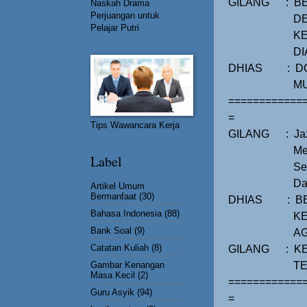
GILANG
:
BE
Naskah Drama
Perjuangan untuk
DE
Pelajar Putri
K
DI
DHIAS
:
D
MU
============
=
Tips Wawancara Kerja
GILANG
:
Ja
Me
Label
Se
Da
Artikel Umum
Bermanfaat
(30)
DHIAS
:
B
Bahasa Indonesia
(88)
KE
Bank Soal
(9)
A
Catatan Kuliah
(8)
GILANG
:
K
Gambar Kenangan
TE
Masa Kecil
(2)
============
Guru Asyik
(94)
=