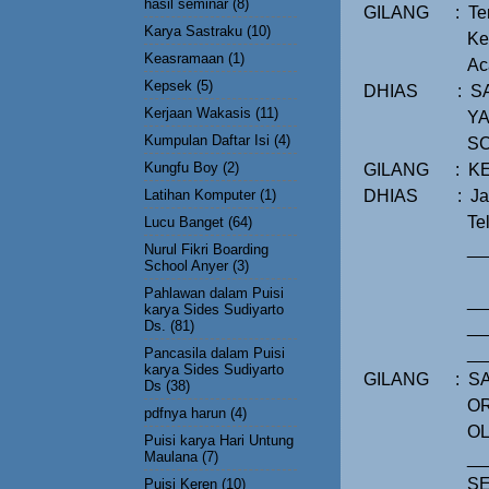
hasil seminar
(8)
GILANG
:
Te
Karya Sastraku
(10)
Ke
Keasramaan
(1)
Ac
Kepsek
(5)
DHIAS
:
S
Kerjaan Wakasis
(11)
YA
Kumpulan Daftar Isi
(4)
SC
Kungfu Boy
(2)
GILANG
:
KE
Latihan Komputer
(1)
DHIAS
:
Ja
Te
Lucu Banget
(64)
__
Nurul Fikri Boarding
School Anyer
(3)
Pahlawan dalam Puisi
__
karya Sides Sudiyarto
Ds.
(81)
__
__
Pancasila dalam Puisi
karya Sides Sudiyarto
GILANG
:
S
Ds
(38)
OR
pdfnya harun
(4)
OL
Puisi karya Hari Untung
Maulana
(7)
__
SE
Puisi Keren
(10)