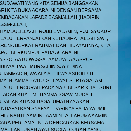
SUDAWATI YANG KITA SEMUA BANGGAKAN –
RI KITA BUKA ACARA INI DENGAN BERSAMA
MBACAKAN LAFADZ BASMALLAH (HADIRIN
ASSMALLAH)
HAMDULILLAAHI ROBBIL ‘ALAMIIN, PUJI SYUKUR
LALU TERPANJATKAN KEHADIRAT ALLAH SWT,
RENA BERKAT RAHMAT DAN HIDAYAHNYA, KITA
PAT BERKUMPUL PADA ACARA INI
ASSOLAATU WASSALAAMU’ALAA ASROFIL
BIYAA II WAL MURSALIIN SAYYIDINA
HAMMADIN, WA’ALA ALIHI WA’ASHOHBIHI
MA’IN,
AMMA BA’DU. SELAWAT SERTA SALAM
LALU TERCURAH PADA NABI BESAR KITA– SURI
LADAN KITA – MUHAMMAD SAW. MUDAH-
DAHAN KITA SEBAGAI UMATNYA AKAN
NDAPATKAN SYAFAAT DARINYA PADA YAUMIL
HIR NANTI. AAMIIN...AAMIIN.. ALLAHUMA AAMIIN.
ARA PERTAMA - KITA DENGARKAN BERSAMA-
MA - LANTUNAN AYAT SUCI ALQURAN YANG