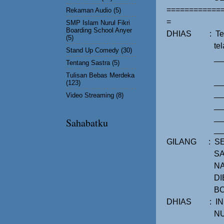
============
Rekaman Audio
(5)
=
SMP Islam Nurul Fikri
Boarding School Anyer
DHIAS
:
Te
(5)
te
Stand Up Comedy
(30)
__
Tentang Sastra
(5)
Tulisan Bebas Merdeka
__
(123)
__
Video Streaming
(8)
__
__
Sahabatku
__
GILANG
:
S
SA
NA
DI
BO
DHIAS
:
I
NU