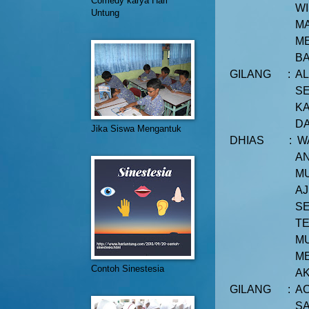
Comedy karya Hari
WI
Untung
MA
ME
B
GILANG
:
AL
SE
KA
DA
Jika Siswa Mengantuk
DHIAS
:
W
AN
MU
AJ
SE
TE
MU
ME
Contoh Sinestesia
AK
GILANG
:
AC
SA