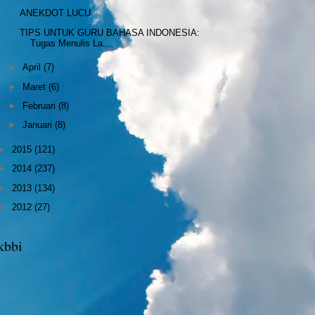
ANEKDOT LUCU
TIPS UNTUK GURU BAHASA INDONESIA:
Tugas Menulis La...
►
April
(7)
►
Maret
(6)
►
Februari
(8)
►
Januari
(8)
►
2015
(121)
►
2014
(237)
►
2013
(134)
►
2012
(27)
kbbi