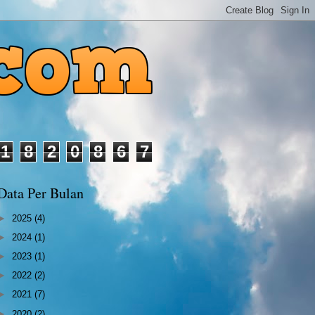
1
8
2
0
8
6
7
Data Per Bulan
►
2025
(4)
►
2024
(1)
►
2023
(1)
►
2022
(2)
►
2021
(7)
►
2020
(2)