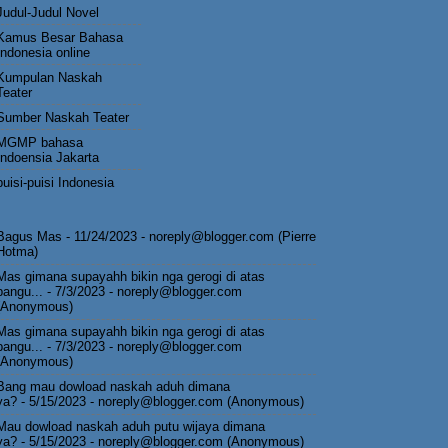
Judul-Judul Novel
Kamus Besar Bahasa
Indonesia online
Kumpulan Naskah
Teater
Sumber Naskah Teater
MGMP bahasa
Indoensia Jakarta
puisi-puisi Indonesia
Bagus Mas
- 11/24/2023
- noreply@blogger.com (Pierre
Hotma)
Mas gimana supayahh bikin nga gerogi di atas
pangu...
- 7/3/2023
- noreply@blogger.com
(Anonymous)
Mas gimana supayahh bikin nga gerogi di atas
pangu...
- 7/3/2023
- noreply@blogger.com
(Anonymous)
Bang mau dowload naskah aduh dimana
ya?
- 5/15/2023
- noreply@blogger.com (Anonymous)
Mau dowload naskah aduh putu wijaya dimana
ya?
- 5/15/2023
- noreply@blogger.com (Anonymous)