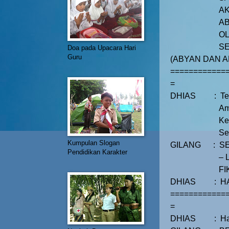
AK
AB
OL
SE
Doa pada Upacara Hari
Guru
(ABYAN DAN 
============
=
DHIAS
:
Te
Am
Ke
Se
Kumpulan Slogan
GILANG
:
S
Pendidikan Karakter
– 
FI
DHIAS
:
H
============
=
DHIAS
:
Ha