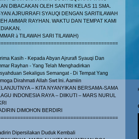
AN DIBACAKAN OLEH SANTRI KELAS 11 SMA.
YAN AJRURRAFI SYAUQI DENGAN SARITILAWAH
EH AMMAR RAYHAN. WAKTU DAN TEMPAT KAMI
DIAKAN.
AMMAR
à
TILAWAH SARI TILAWAH)
===========================================
rima Kasih - Kepada Abyan Ajrurafi Syauqi Dan
mar Rayhan - Yang Telah Menghadirkan
syahduan Sekaligus Semangat - Di Tempat Yang
moga Dirahmati Allah Swt Ini. Aamiin
ELANJUTNYA – KITA NYANYIKAN BERSAMA-SAMA
LAGU INDONESIA RAYA – DIIKUTI – MARS NURUL
KRI
ADIRIN DIMOHON BERDIRI
===========================================
dirin Dipersilakan Duduk Kembali