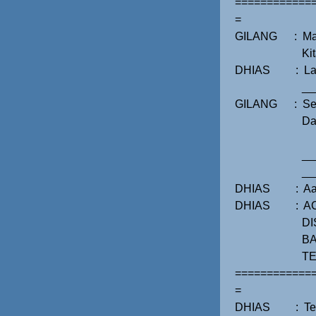
============
=
GILANG
:
Ma
Ki
DHIAS
:
La
__
GILANG
:
Se
Da
__
__
DHIAS
:
Aa
DHIAS
:
A
DI
BA
TE
============
=
DHIAS
:
Te