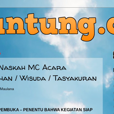
6
 Naskah MC Acara
han / Wisuda / Tasyakuran
g Maulana
PEMBUKA – PENENTU BAHWA KEGIATAN SIAP