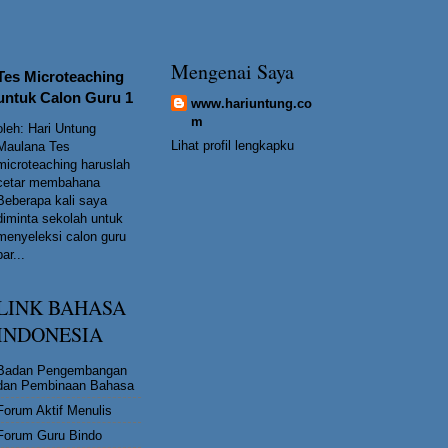
Mengenai Saya
Tes Microteaching
untuk Calon Guru 1
www.hariuntung.co
m
oleh: Hari Untung
Lihat profil lengkapku
Maulana Tes
microteaching haruslah
cetar membahana
Beberapa kali saya
diminta sekolah untuk
menyeleksi calon guru
bar...
LINK BAHASA
INDONESIA
Badan Pengembangan
dan Pembinaan Bahasa
Forum Aktif Menulis
Forum Guru Bindo