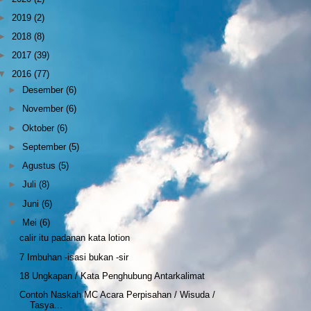
►
2019
(2)
►
2018
(8)
►
2017
(39)
▼
2016
(77)
►
Desember
(6)
►
November
(6)
►
Oktober
(6)
►
September
(5)
►
Agustus
(5)
►
Juli
(8)
►
Juni
(6)
▼
Mei
(6)
calir itu padanan kata lotion
7 Imbuhan -isasi bukan -sir
18 Ungkapan / Kata Penghubung Antarkalimat
Contoh Naskah MC Acara Perpisahan / Wisuda /
Tasya...