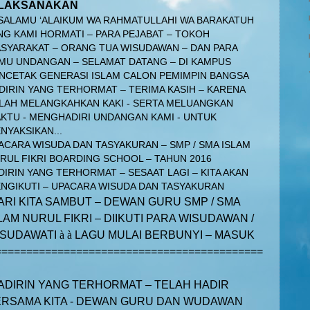
ILAKSANAKAN
SALAMU ‘ALAIKUM WA RAHMATULLAHI WA BARAKATUH
NG KAMI HORMATI – PARA PEJABAT – TOKOH
SYARAKAT – ORANG TUA WISUDAWAN – DAN PARA
MU UNDANGAN – SELAMAT DATANG – DI KAMPUS
NCETAK GENERASI ISLAM CALON PEMIMPIN BANGSA
DIRIN YANG TERHORMAT – TERIMA KASIH – KARENA
LAH MELANGKAHKAN KAKI - SERTA MELUANGKAN
KTU - MENGHADIRI UNDANGAN KAMI - UNTUK
NYAKSIKAN...
ACARA WISUDA DAN TASYAKURAN – SMP / SMA ISLAM
RUL FIKRI BOARDING SCHOOL – TAHUN 2016
DIRIN YANG TERHORMAT – SESAAT LAGI – KITA AKAN
NGIKUTI – UPACARA WISUDA DAN TASYAKURAN
ARI KITA SAMBUT – DEWAN GURU SMP / SMA
LAM NURUL FIKRI – DIIKUTI PARA WISUDAWAN /
ISUDAWATI
à
à
LAGU MULAI BERBUNYI – MASUK
===========================================
ADIRIN YANG TERHORMAT – TELAH HADIR
RSAMA KITA - DEWAN GURU DAN WUDAWAN