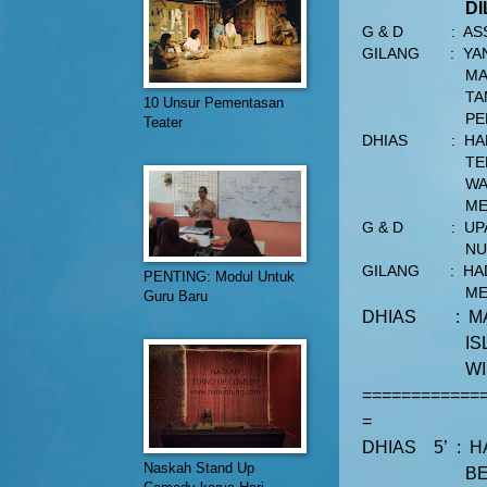
D
G & D
:
AS
GILANG
:
YA
MA
TA
10 Unsur Pementasan
PE
Teater
DHIAS
:
HA
TE
WA
ME
G & D
:
UP
NU
GILANG
:
HA
PENTING: Modul Untuk
ME
Guru Baru
DHIAS
:
M
IS
W
============
=
DHIAS
5’
:
H
Naskah Stand Up
BE