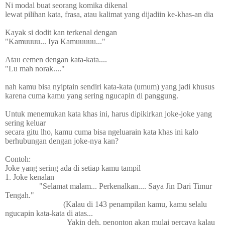
Ni modal buat seorang komika dikenal
lewat pilihan kata, frasa, atau kalimat yang dijadiin ke-khas-an dia
Kayak si dodit kan terkenal dengan
"Kamuuuu... Iya Kamuuuuu..."
Atau cemen dengan kata-kata....
"Lu mah norak...."
nah kamu bisa nyiptain sendiri kata-kata (umum) yang jadi khusus
karena cuma kamu yang sering ngucapin di panggung.
Untuk menemukan kata khas ini, harus dipikirkan joke-joke yang
sering keluar
secara gitu lho, kamu cuma bisa ngeluarain kata khas ini kalo
berhubungan dengan joke-nya kan?
Contoh:
Joke yang sering ada di setiap kamu tampil
1. Joke kenalan
"Selamat malam... Perkenalkan.... Saya Jin Dari Timur
Tengah."
(Kalau di 143 penampilan kamu, kamu selalu
ngucapin kata-kata di atas...
Yakin deh, penonton akan mulai percaya kalau