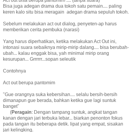
Act out bisa berupa pantomim .... (tanpa suara)
Bisa juga adegan drama dua tokoh satu pemain.... paling
keren kalo situ bisa meragain adegan drama sepuluh tokoh.
Sebelum melakukan act out dialog, penyeten-ap harus
memberikan cerita pembuka (narasi)
Yang harus diperhatikan, ketika melakukan Act Out ini,
intonasi suara sebaiknya mirip-mirip dalang.... bisa berubah-
ubah... kalau enggak bisa, yah minimal mirip orang
kesurupan... Grrrrrr...sopan seleutik
Contohnya
Act out berupa pantomim
"Gue orangnya suka kebersihan.... selalu bersih-bersih
dimanapun gue berada, bahkan ketika gue lagi suntuk
banget"
(
Peragain
: Dengan tampang suntuk, angkat tangan
kanan dengan jari terbuka lebar... biarkan penonton fokus
pada tangan itu beberapa detik. lipat yang empat, sisakan
jari kelingking.