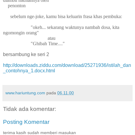
diambil hikmahnya oleh
penonton
sebelum nge-joke, kamu bisa keluarin frasa khas pembuka:
"okeh... sekarang waktunya nambah dosa, kita
ngomongin orang"
atau
"Ghibah Time...."
bersambung ke seri 2
http://downloads.ziddu.com/download/25271936/istilah_dan
_contohnya_1.docx.html
www.hariuntung.com
pada
06.11.00
Tidak ada komentar:
Posting Komentar
terima kasih sudah memberi masukan